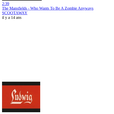
2:39
The Mansfields - Who Wants To Be A Zombie Anyways
SCOOTAWAY
il y a 14 ans