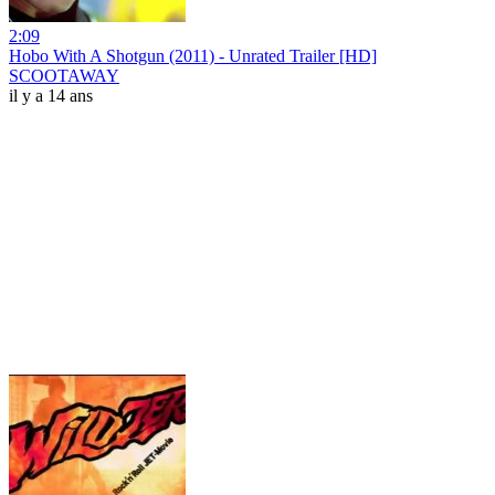
2:09
Hobo With A Shotgun (2011) - Unrated Trailer [HD]
SCOOTAWAY
il y a 14 ans