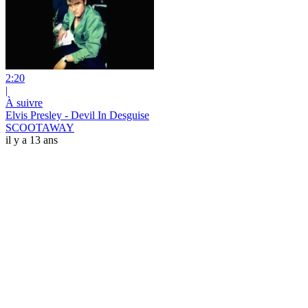
2:20
|
À suivre
Elvis Presley - Devil In Desguise
SCOOTAWAY
il y a 13 ans