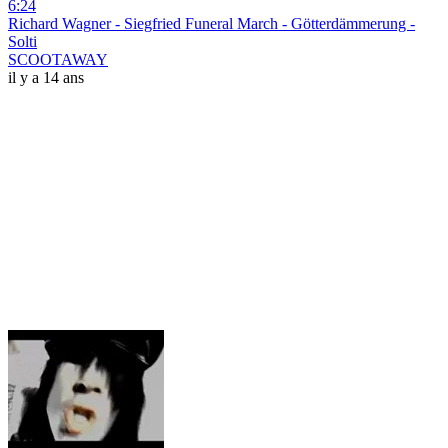
6:24
Richard Wagner - Siegfried Funeral March - Götterdämmerung -
Solti
SCOOTAWAY
il y a 14 ans