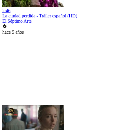
2:46
La ciudad perdida - Tráiler español (HD)
El Séptimo Arte
hace 5 años