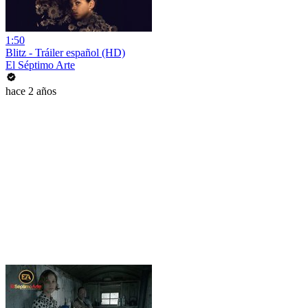
1:50
Blitz - Tráiler español (HD)
El Séptimo Arte
hace 2 años