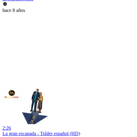
hace 8 años
2:26
La gran escapada - Tráiler español (HD)