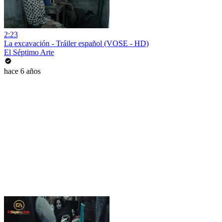
2:23
La excavación - Tráiler español (VOSE - HD)
El Séptimo Arte
hace 6 años