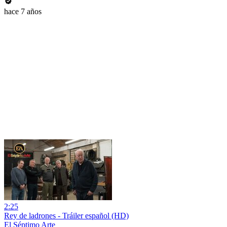
hace 7 años
2:25
Rey de ladrones - Tráiler español (HD)
El Séptimo Arte