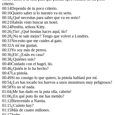
criterio.
00:14
Dependo de tu poco criterio.
00:16
Quiero saber si lo nuestro va en serio.
00:18
¿Qué necesitas para saber que va en serio?
00:21
Habrás visto buscar un hotel.
00:24
Perdón, señora Kitty.
00:26
¡Tío! ¿Qué hostias haces aquí, tío?
00:28
¿No te sale mejor? Tengo que volver a Londres.
00:31
Necesito que me cuides al gato.
00:32
A mí me gustan.
00:33
Yo soy más de perros.
00:36
¡Eh! ¿Estás en casa?
00:38
¿Quiénes sois?
00:40
Cuidado con el bagel, tío.
00:46
¿Quién te lo ha hecho?
00:47
La pistola.
00:49
Si no consigo lo que quiero, la pistola hablará por mí.
00:54
¿Les has tocado los huevos a unos monstruos muy peligrosos?
00:58
Yo no sé nada.
01:04
¡Me has dado en la puta olla, cabrón!
01:06
¿En qué puto lío me has metido?
01:12
Bienvenido a Narnia.
01:15
¿Cuánto hay?
01:15
Más de cuatro millones.
01:17
Joder.