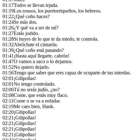
01:17
Todos se llevan tejada.
01:19
Los rousos, los puertorriqueños, los hebreos.
01:22
¿Qué coño haces?
01:24
Se más dos.
01:26
¿Y qué va a ser de mí?
01:27
Estás jodido.
01:28
Si huyes de lo que te da miedo, te controla.
01:32
Abróchate el cinturón.
01:39
¿Qué coño está pasando?
01:41
¡Hasta aquí llegarte, cabrón!
01:47
O vamos a saco o lo dejamos.
01:52
No quiero dejarlo.
01:56
Tengo que saber que eres capaz de ocuparte de tus mierdas.
02:01
¡Gilipollas!
02:01
No tengo controlado.
02:06
Tú no serás judío, ¿no?
02:08
Come, que estás muy flaco.
02:11
Come o se va a enfadar.
02:19
Me caes bien, Hank.
02:20
¡Gilipollas!
02:21
¡Gilipollas!
02:21
¡Gilipollas!
02:21
¡Gilipollas!
02:21
¡Gilipollas!