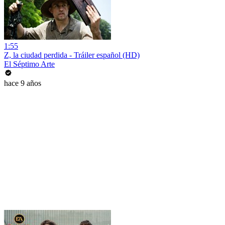
1:55
Z, la ciudad perdida - Tráiler español (HD)
El Séptimo Arte
hace 9 años