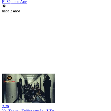
El Séptimo Arte
hace 2 años
2:26
Yo, Tonya - Tráiler español (HD)