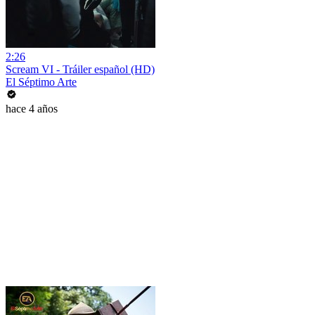
2:26
Scream VI - Tráiler español (HD)
El Séptimo Arte
hace 4 años