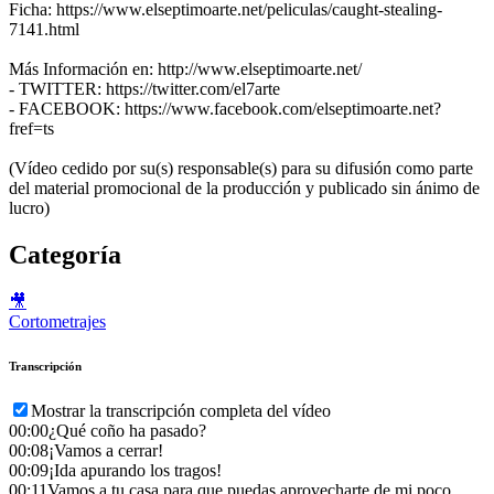
Ficha: https://www.elseptimoarte.net/peliculas/caught-stealing-
7141.html
Más Información en: http://www.elseptimoarte.net/
- TWITTER: https://twitter.com/el7arte
- FACEBOOK: https://www.facebook.com/elseptimoarte.net?
fref=ts
(Vídeo cedido por su(s) responsable(s) para su difusión como parte
del material promocional de la producción y publicado sin ánimo de
lucro)
Categoría
🎥
Cortometrajes
Transcripción
Mostrar la transcripción completa del vídeo
00:00
¿Qué coño ha pasado?
00:08
¡Vamos a cerrar!
00:09
¡Ida apurando los tragos!
00:11
Vamos a tu casa para que puedas aprovecharte de mi poco