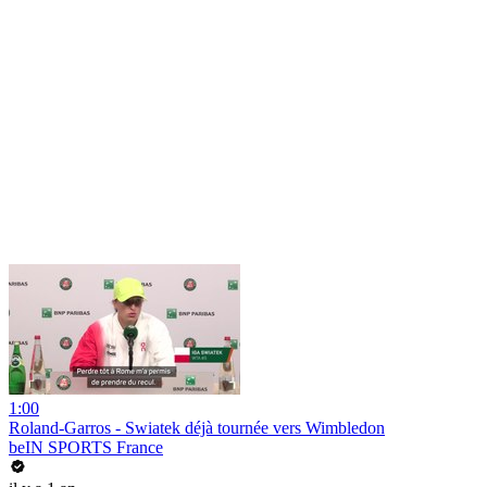
1:00
Roland-Garros - Swiatek déjà tournée vers Wimbledon
beIN SPORTS France