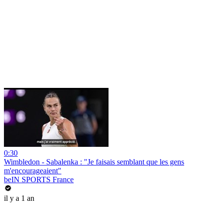
0:30
Wimbledon - Sabalenka : "Je faisais semblant que les gens
m'encourageaient"
beIN SPORTS France
il y a 1 an