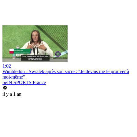
1:02
Wimbledon - Swiatek après son sacre : "Je devais me le prouver à
moi-même"
beIN SPORTS France
il y a 1 an