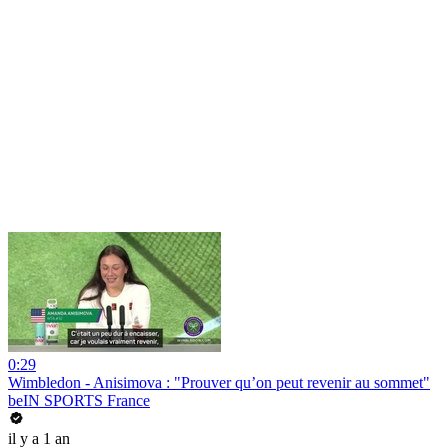
0:29
Wimbledon - Anisimova : "Prouver qu’on peut revenir au sommet"
beIN SPORTS France
il y a 1 an