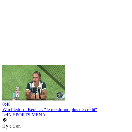
0:48
Wimbledon - Bencic : ''Je me donne plus de crédit''
beIN SPORTS MENA
il y a 1 an