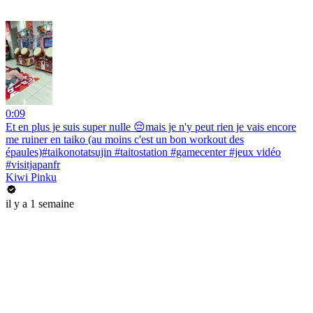
0:09
Et en plus je suis super nulle 😔mais je n'y peut rien je vais encore
me ruiner en taiko (au moins c'est un bon workout des
épaules)#taikonotatsujin #taitostation #gamecenter #jeux vidéo
#visitjapanfr
Kiwi Pinku
il y a 1 semaine