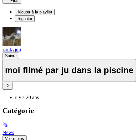
Plus
Ajouter à la playlist
Signaler
zoukyjuli
Suivre
moi filmé par ju dans la piscine
il y a 20 ans
Catégorie
🗞
News
Voir moins