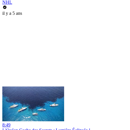
NHL
il y a 5 ans
8:49