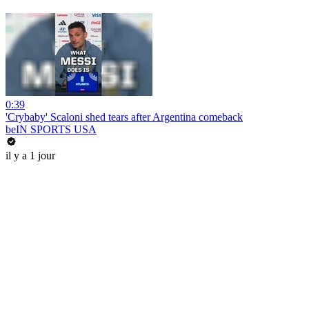
0:39
'Crybaby' Scaloni shed tears after Argentina comeback
beIN SPORTS USA
il y a 1 jour