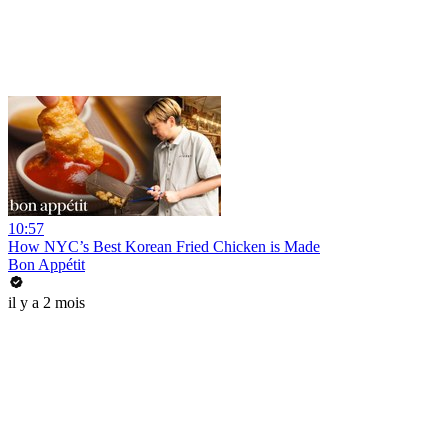
10:57
How NYC’s Best Korean Fried Chicken is Made
Bon Appétit
il y a 2 mois