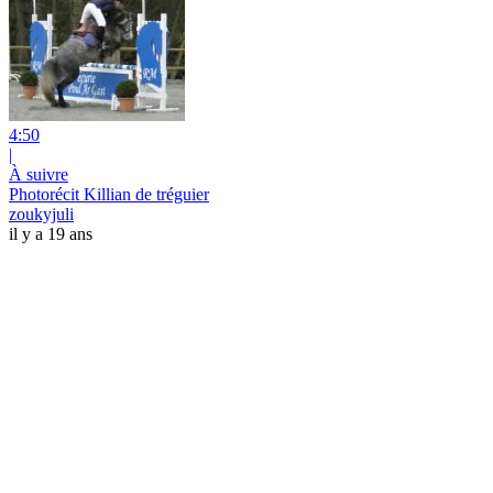
4:50
|
À suivre
Photorécit Killian de tréguier
zoukyjuli
il y a 19 ans