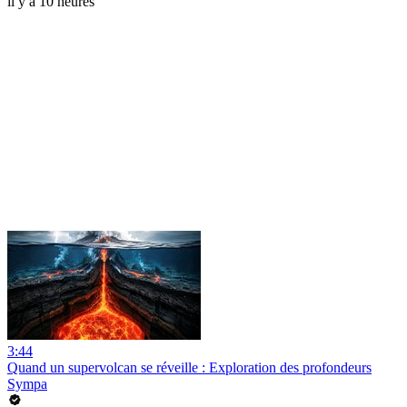
il y a 10 heures
3:44
Quand un supervolcan se réveille : Exploration des profondeurs
Sympa