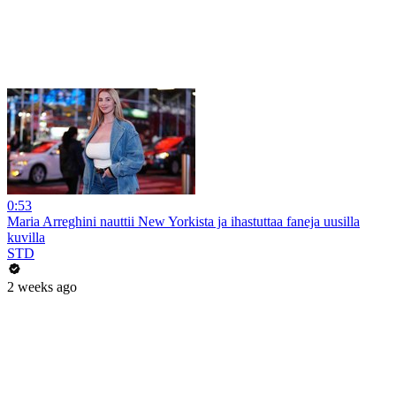
0:53
Maria Arreghini nauttii New Yorkista ja ihastuttaa faneja uusilla
kuvilla
STD
2 weeks ago