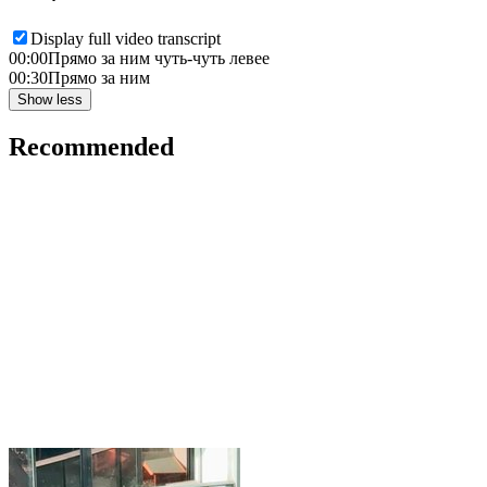
Display full video transcript
00:00
Прямо за ним чуть-чуть левее
00:30
Прямо за ним
Show less
Recommended