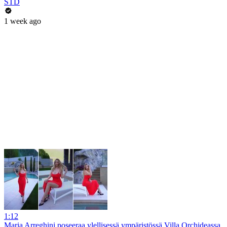
STD
1 week ago
1:12
Maria Arreghini poseeraa ylellisessä ympäristössä Villa Orchideassa