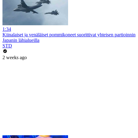
1:34
Kiinalaiset ja venäläiset pommikoneet suorittivat yhteisen partioinnin
Japanin lähialueilla
STD
2 weeks ago