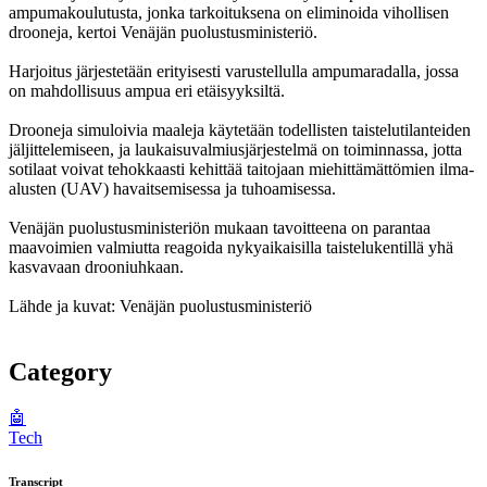
ampumakoulutusta, jonka tarkoituksena on eliminoida vihollisen
drooneja, kertoi Venäjän puolustusministeriö.
Harjoitus järjestetään erityisesti varustellulla ampumaradalla, jossa
on mahdollisuus ampua eri etäisyyksiltä.
Drooneja simuloivia maaleja käytetään todellisten taistelutilanteiden
jäljittelemiseen, ja laukaisuvalmiusjärjestelmä on toiminnassa, jotta
sotilaat voivat tehokkaasti kehittää taitojaan miehittämättömien ilma-
alusten (UAV) havaitsemisessa ja tuhoamisessa.
Venäjän puolustusministeriön mukaan tavoitteena on parantaa
maavoimien valmiutta reagoida nykyaikaisilla taistelukentillä yhä
kasvavaan drooniuhkaan.
Lähde ja kuvat: Venäjän puolustusministeriö
Category
🤖
Tech
Transcript