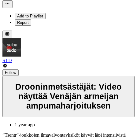
Add to Playlist
Report
STD
Follow
Drooninmetsästäjät: Video
näyttää Venäjän armeijan
ampumaharjoituksen
1 year ago
“Tsentr”-joukkojen ilmavalvontayksiköt käyvät läpi intensiivistä