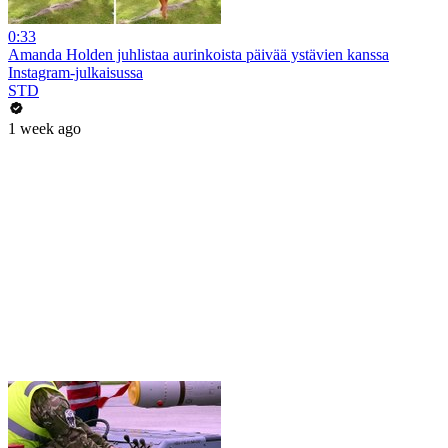
0:33
Amanda Holden juhlistaa aurinkoista päivää ystävien kanssa
Instagram-julkaisussa
STD
1 week ago