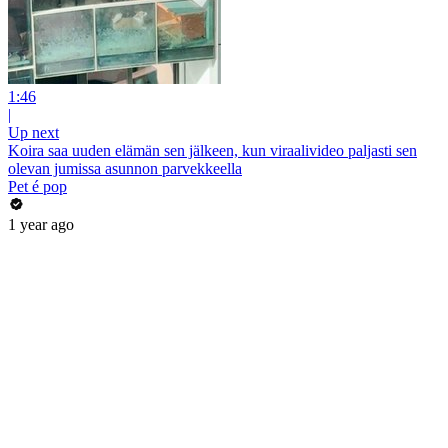
1:46
|
Up next
Koira saa uuden elämän sen jälkeen, kun viraalivideo paljasti sen
olevan jumissa asunnon parvekkeella
Pet é pop
1 year ago