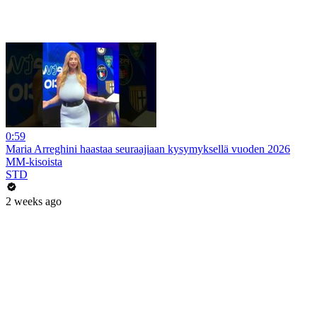
0:59
Maria Arreghini haastaa seuraajiaan kysymyksellä vuoden 2026
MM-kisoista
STD
2 weeks ago