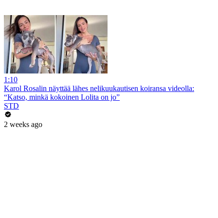
1:10
Karol Rosalin näyttää lähes nelikuukautisen koiransa videolla:
“Katso, minkä kokoinen Lolita on jo”
STD
2 weeks ago