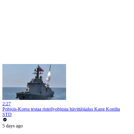
2:27
Pohjois-Korea testaa risteilyohjusta hävittäjäalus Kang Konilta
STD
5 days ago