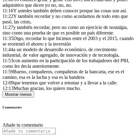
adquisitivo que dicen yo no, no, no.
11:16
Y ustedes también deben conocer porque las cosas son así.
11:22
Y también recordar y no como acordarnos de todo esto que
pasó, las crisis,
11:27
y también recordar, pero no como un ejercicio de nostalgia,
sino como una prueba de que es posible un país diferente.
11:35
Digo, recordar lo que hicimos entre el 2003 y el 2015, cuando
se reorientó el ahorro y la inversión
11:44
a un modelo de desarrollo económico, de crecimiento
industrial, de valor agregado, de innovación y de tecnología,
11:53
con aumento en la participación de los trabajadores del PBI,
como les decía anteriormente.
11:59
Bueno, compañeros, compañeras de la bancaria, ese es el
camino, esa es la lucha y esa es la bandera
12:09
que tenemos que volver a retomar y a llevar a la calle.
12:13
Muchas gracias, los quiero mucho.
Mostrar menos
Comentarios
Añade tu comentario