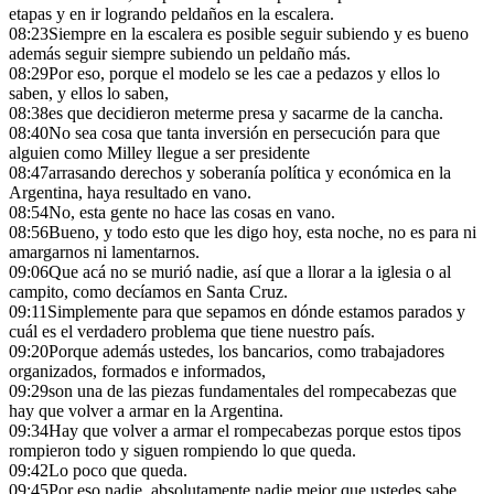
etapas y en ir logrando peldaños en la escalera.
08:23
Siempre en la escalera es posible seguir subiendo y es bueno
además seguir siempre subiendo un peldaño más.
08:29
Por eso, porque el modelo se les cae a pedazos y ellos lo
saben, y ellos lo saben,
08:38
es que decidieron meterme presa y sacarme de la cancha.
08:40
No sea cosa que tanta inversión en persecución para que
alguien como Milley llegue a ser presidente
08:47
arrasando derechos y soberanía política y económica en la
Argentina, haya resultado en vano.
08:54
No, esta gente no hace las cosas en vano.
08:56
Bueno, y todo esto que les digo hoy, esta noche, no es para ni
amargarnos ni lamentarnos.
09:06
Que acá no se murió nadie, así que a llorar a la iglesia o al
campito, como decíamos en Santa Cruz.
09:11
Simplemente para que sepamos en dónde estamos parados y
cuál es el verdadero problema que tiene nuestro país.
09:20
Porque además ustedes, los bancarios, como trabajadores
organizados, formados e informados,
09:29
son una de las piezas fundamentales del rompecabezas que
hay que volver a armar en la Argentina.
09:34
Hay que volver a armar el rompecabezas porque estos tipos
rompieron todo y siguen rompiendo lo que queda.
09:42
Lo poco que queda.
09:45
Por eso nadie, absolutamente nadie mejor que ustedes sabe