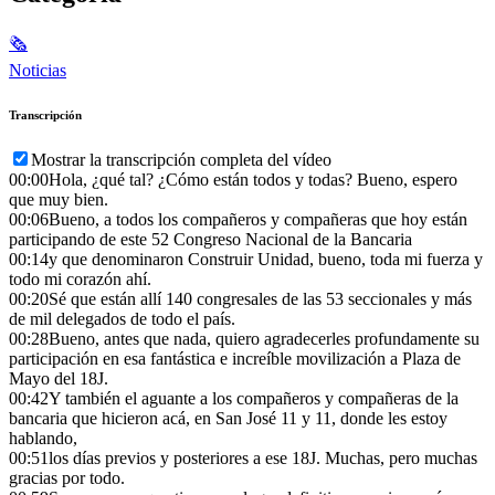
🗞
Noticias
Transcripción
Mostrar la transcripción completa del vídeo
00:00
Hola, ¿qué tal? ¿Cómo están todos y todas? Bueno, espero
que muy bien.
00:06
Bueno, a todos los compañeros y compañeras que hoy están
participando de este 52 Congreso Nacional de la Bancaria
00:14
y que denominaron Construir Unidad, bueno, toda mi fuerza y
todo mi corazón ahí.
00:20
Sé que están allí 140 congresales de las 53 seccionales y más
de mil delegados de todo el país.
00:28
Bueno, antes que nada, quiero agradecerles profundamente su
participación en esa fantástica e increíble movilización a Plaza de
Mayo del 18J.
00:42
Y también el aguante a los compañeros y compañeras de la
bancaria que hicieron acá, en San José 11 y 11, donde les estoy
hablando,
00:51
los días previos y posteriores a ese 18J. Muchas, pero muchas
gracias por todo.