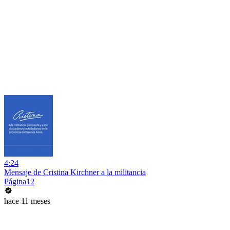
4:24
Mensaje de Cristina Kirchner a la militancia
Página12
hace 11 meses