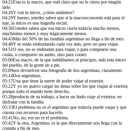
04:21
Esta es la macro, que está claro que no le cierra por ningún
lado.
04:26
Y con la micro, ¿cómo andamos?
04:29
Y bueno, ustedes saben que si la macroeconomía está para el
tuje, la micro es una tragedia social.
04:36
Ustedes saben que esa micro cierra todavía mucho menos,
muchísimo menos y muy trágicamente menos.
04:43
Más del 50% de las familias argentinas no llega a fin de mes.
04:48
Y se están endeudando cada vez más, pero no para viajar.
04:51
O sea, no se endeudan para viajar, o para comprarse una
casita, o comprarse un autito, sino para comer.
05:00
Esa macro, de la que hablábamos al principio, más esta micro
del pueblo, de la gente de a pie,
05:09
nos devuelven una fotografía de dos argentinas, claramente.
05:14
Dos argentinas.
05:17
Una que tiene la suerte de poder viajar al exterior.
05:22
Y yo no quiero cargar las tintas sobre los que viajan al exterior,
porque todo el mundo tiene derecho,
05:28
producto de su trabajo, a hacer un lindo viaje al exterior, en
disfrutar con la familia.
05:33
El problema no es el argentino que todavía puede viajar y que
cuenta con recursos para hacerlo.
05:41
No, no, ese no es el problema.
05:42
Y la otra, Argentina, es la que directamente nos llega con la
comida a fin de mes.