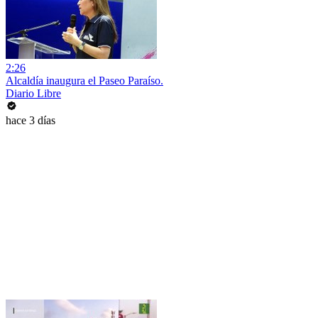
2:26
Alcaldía inaugura el Paseo Paraíso.
Diario Libre
hace 3 días