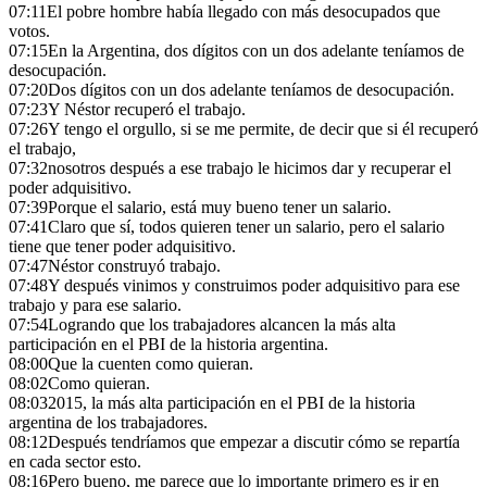
07:11
El pobre hombre había llegado con más desocupados que
votos.
07:15
En la Argentina, dos dígitos con un dos adelante teníamos de
desocupación.
07:20
Dos dígitos con un dos adelante teníamos de desocupación.
07:23
Y Néstor recuperó el trabajo.
07:26
Y tengo el orgullo, si se me permite, de decir que si él recuperó
el trabajo,
07:32
nosotros después a ese trabajo le hicimos dar y recuperar el
poder adquisitivo.
07:39
Porque el salario, está muy bueno tener un salario.
07:41
Claro que sí, todos quieren tener un salario, pero el salario
tiene que tener poder adquisitivo.
07:47
Néstor construyó trabajo.
07:48
Y después vinimos y construimos poder adquisitivo para ese
trabajo y para ese salario.
07:54
Logrando que los trabajadores alcancen la más alta
participación en el PBI de la historia argentina.
08:00
Que la cuenten como quieran.
08:02
Como quieran.
08:03
2015, la más alta participación en el PBI de la historia
argentina de los trabajadores.
08:12
Después tendríamos que empezar a discutir cómo se repartía
en cada sector esto.
08:16
Pero bueno, me parece que lo importante primero es ir en