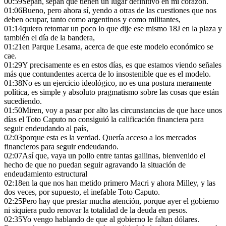
00:59
Sepan, sepan que tienen un lugar definitivo en mi corazón.
01:06
Bueno, pero ahora sí, yendo a otras de las cuestiones que nos
deben ocupar, tanto como argentinos y como militantes,
01:14
quiero retomar un poco lo que dije ese mismo 18J en la plaza y
también el día de la bandera,
01:21
en Parque Lesama, acerca de que este modelo económico se
cae.
01:29
Y precisamente es en estos días, es que estamos viendo señales
más que contundentes acerca de lo insostenible que es el modelo.
01:38
No es un ejercicio ideológico, no es una postura meramente
política, es simple y absoluto pragmatismo sobre las cosas que están
sucediendo.
01:50
Miren, voy a pasar por alto las circunstancias de que hace unos
días el Toto Caputo no consiguió la calificación financiera para
seguir endeudando al país,
02:03
porque esta es la verdad. Quería acceso a los mercados
financieros para seguir endeudando.
02:07
Así que, vaya un pollo entre tantas gallinas, bienvenido el
hecho de que no puedan seguir agravando la situación de
endeudamiento estructural
02:18
en la que nos han metido primero Macri y ahora Milley, y las
dos veces, por supuesto, el inefable Toto Caputo.
02:25
Pero hay que prestar mucha atención, porque ayer el gobierno
ni siquiera pudo renovar la totalidad de la deuda en pesos.
02:35
Yo vengo hablando de que al gobierno le faltan dólares.