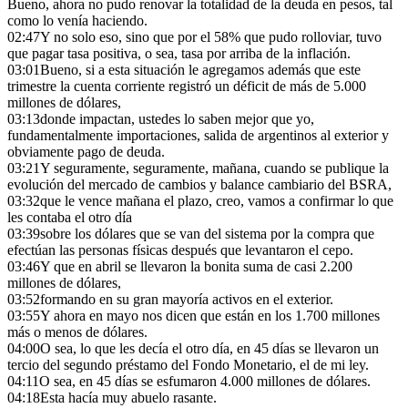
Bueno, ahora no pudo renovar la totalidad de la deuda en pesos, tal
como lo venía haciendo.
02:47
Y no solo eso, sino que por el 58% que pudo rolloviar, tuvo
que pagar tasa positiva, o sea, tasa por arriba de la inflación.
03:01
Bueno, si a esta situación le agregamos además que este
trimestre la cuenta corriente registró un déficit de más de 5.000
millones de dólares,
03:13
donde impactan, ustedes lo saben mejor que yo,
fundamentalmente importaciones, salida de argentinos al exterior y
obviamente pago de deuda.
03:21
Y seguramente, seguramente, mañana, cuando se publique la
evolución del mercado de cambios y balance cambiario del BSRA,
03:32
que le vence mañana el plazo, creo, vamos a confirmar lo que
les contaba el otro día
03:39
sobre los dólares que se van del sistema por la compra que
efectúan las personas físicas después que levantaron el cepo.
03:46
Y que en abril se llevaron la bonita suma de casi 2.200
millones de dólares,
03:52
formando en su gran mayoría activos en el exterior.
03:55
Y ahora en mayo nos dicen que están en los 1.700 millones
más o menos de dólares.
04:00
O sea, lo que les decía el otro día, en 45 días se llevaron un
tercio del segundo préstamo del Fondo Monetario, el de mi ley.
04:11
O sea, en 45 días se esfumaron 4.000 millones de dólares.
04:18
Esta hacía muy abuelo rasante.