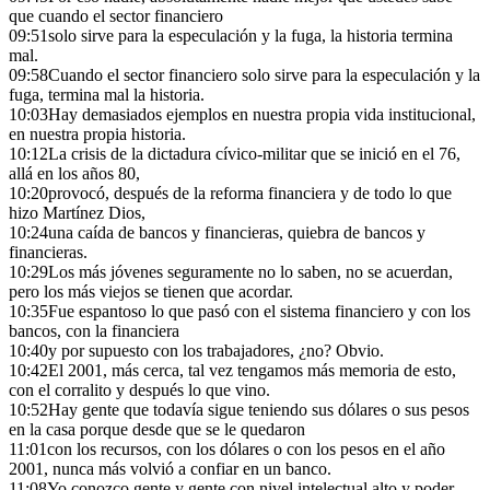
que cuando el sector financiero
09:51
solo sirve para la especulación y la fuga, la historia termina
mal.
09:58
Cuando el sector financiero solo sirve para la especulación y la
fuga, termina mal la historia.
10:03
Hay demasiados ejemplos en nuestra propia vida institucional,
en nuestra propia historia.
10:12
La crisis de la dictadura cívico-militar que se inició en el 76,
allá en los años 80,
10:20
provocó, después de la reforma financiera y de todo lo que
hizo Martínez Dios,
10:24
una caída de bancos y financieras, quiebra de bancos y
financieras.
10:29
Los más jóvenes seguramente no lo saben, no se acuerdan,
pero los más viejos se tienen que acordar.
10:35
Fue espantoso lo que pasó con el sistema financiero y con los
bancos, con la financiera
10:40
y por supuesto con los trabajadores, ¿no? Obvio.
10:42
El 2001, más cerca, tal vez tengamos más memoria de esto,
con el corralito y después lo que vino.
10:52
Hay gente que todavía sigue teniendo sus dólares o sus pesos
en la casa porque desde que se le quedaron
11:01
con los recursos, con los dólares o con los pesos en el año
2001, nunca más volvió a confiar en un banco.
11:08
Yo conozco gente y gente con nivel intelectual alto y poder