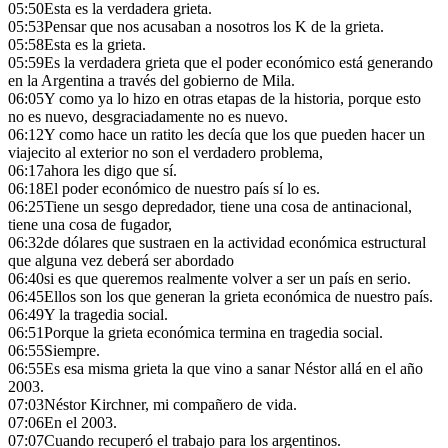
05:50
Esta es la verdadera grieta.
05:53
Pensar que nos acusaban a nosotros los K de la grieta.
05:58
Esta es la grieta.
05:59
Es la verdadera grieta que el poder económico está generando
en la Argentina a través del gobierno de Mila.
06:05
Y como ya lo hizo en otras etapas de la historia, porque esto
no es nuevo, desgraciadamente no es nuevo.
06:12
Y como hace un ratito les decía que los que pueden hacer un
viajecito al exterior no son el verdadero problema,
06:17
ahora les digo que sí.
06:18
El poder económico de nuestro país sí lo es.
06:25
Tiene un sesgo depredador, tiene una cosa de antinacional,
tiene una cosa de fugador,
06:32
de dólares que sustraen en la actividad económica estructural
que alguna vez deberá ser abordado
06:40
si es que queremos realmente volver a ser un país en serio.
06:45
Ellos son los que generan la grieta económica de nuestro país.
06:49
Y la tragedia social.
06:51
Porque la grieta económica termina en tragedia social.
06:55
Siempre.
06:55
Es esa misma grieta la que vino a sanar Néstor allá en el año
2003.
07:03
Néstor Kirchner, mi compañero de vida.
07:06
En el 2003.
07:07
Cuando recuperó el trabajo para los argentinos.