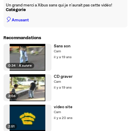
Un grand merci a Xibus sans qui je n'aurait pas cette vidéo!
Catégorie
🎈
Amusant
Recommandations
Sans son
Cam
il y a 19 ans
0:34
|
À suivre
CD graver
Cam
il y a 19 ans
2:04
video site
Cam
il y a 20 ans
2:51