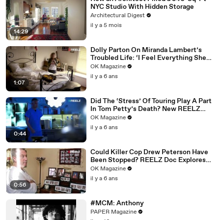
NYC Studio With Hidden Storage
Architectural Digest
il y a 5 mois
14:29
Dolly Parton On Miranda Lambert’s
Troubled Life: ‘I Feel Everything She
Writes’: Watch REELZ Doc
OK Magazine
il y a 6 ans
1:07
Did The ‘Stress’ Of Touring Play A Part
In Tom Petty’s Death? New REELZ
Doc Dives Deeper: Watch
OK Magazine
il y a 6 ans
0:44
Could Killer Cop Drew Peterson Have
Been Stopped? REELZ Doc Explores
The Murder: Watch
OK Magazine
il y a 6 ans
0:56
#MCM: Anthony
PAPER Magazine