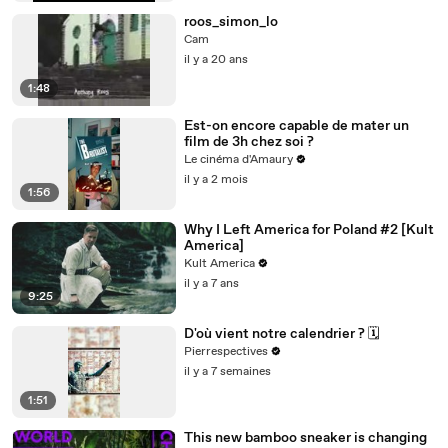
roos_simon_lo
Cam
il y a 20 ans
1:48
Est-on encore capable de mater un
film de 3h chez soi ?
Le cinéma d'Amaury
il y a 2 mois
1:56
Why I Left America for Poland #2 [Kult
America]
Kult America
il y a 7 ans
9:25
D'où vient notre calendrier ? 🗓️
Pierrespectives
il y a 7 semaines
1:51
This new bamboo sneaker is changing