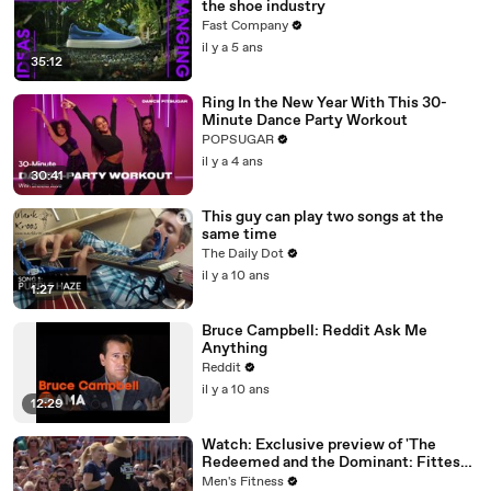
the shoe industry
Fast Company
il y a 5 ans
35:12
Ring In the New Year With This 30-
Minute Dance Party Workout
POPSUGAR
il y a 4 ans
30:41
This guy can play two songs at the
same time
The Daily Dot
il y a 10 ans
1:27
Bruce Campbell: Reddit Ask Me
Anything
Reddit
il y a 10 ans
12:29
Watch: Exclusive preview of 'The
Redeemed and the Dominant: Fittest
on Earth'
Men's Fitness