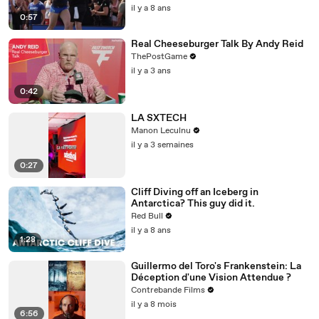
il y a 8 ans
0:57
Real Cheeseburger Talk By Andy Reid
ThePostGame
il y a 3 ans
0:42
LA SXTECH
Manon Leculnu
il y a 3 semaines
0:27
Cliff Diving off an Iceberg in
Antarctica? This guy did it.
Red Bull
il y a 8 ans
1:28
Guillermo del Toro's Frankenstein: La
Déception d'une Vision Attendue ?
Contrebande Films
il y a 8 mois
6:56