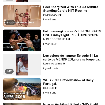
Feel Energized With This 30-Minute
Standing Cardio HIIT Routine
POPSUGAR
il y a 4 ans
31:20
Petninmungkorn vs Pet | HIGHLIGHTS
ONE Friday Fight - 165 | 08/07/2026 |
beIN SPORTS USA
beIN SPORTS USA
il y a 1 jour
10:42
Les colocs de l'amour Épisode 6 ! La
suite ce VENDREDI,alors ne loupe pas
ça! Épisode 6/8 pour la saison 2
Laury Aucalme
il y a 4 mois
1:47
WRC 2018: Preview show of Rally
Portugal.
Red Bull
il y a 8 ans
11:32
How an Architect Filled a 340-Sq-Ft