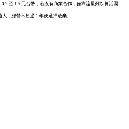
0.5 至 1.5 元台幣，若沒有商業合作，僅靠流量難以養活團
過大，經營不超過 1 年便選擇放棄。