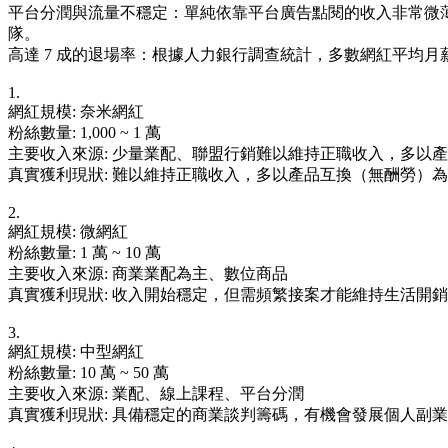
平台分潤與流量不穩定：單純依靠平台廣告點閱的收入非常微薄。以 Y
隊。
高達 7 成的退場率：根據人力銀行調查統計，多數網紅平均月薪
1.
網紅規模: 奈米網紅
粉絲數量: 1,000 ~ 1 萬
主要收入來源: 少量業配、聯盟行銷難以維持正職收入，多以
真實獲利現狀: 難以維持正職收入，多以產品互換（無酬勞）
2.
網紅規模: 微網紅
粉絲數量: 1 萬 ~ 10 萬
主要收入來源: 商業業配為主、數位商品
真實獲利現狀: 收入開始穩定，但需頻繁接案才能維持生活開
3.
網紅規模: 中型網紅
粉絲數量: 10 萬 ~ 50 萬
主要收入來源: 業配、線上課程、平台分潤
真實獲利現狀: 具備穩定的商業談判籌碼，有機會發展個人副