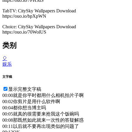
https://ouo.io/7PH3dS
TabTV: CitySky Wallpapers Download
https://ouo.io/bpXpWN
Choice: CitySky Wallpapers Download
https://ouo.io/70WolUS
类别
🎈
娱乐
文字稿
显示完整文字稿
00:00
就是你平时都用什么相机拍片子啊
00:02
你剪片是用什么软件啊
00:04
都你想当博主吗
00:05
就真的很需要来抢我这个饭碗吗
00:08
那既然如此就来一次性的答疑解惑
00:11
以后就不要再出现类似的问题了