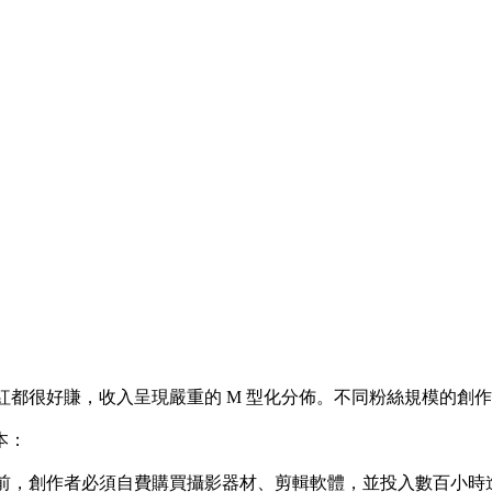
紅都很好賺，收入呈現嚴重的 M 型化分佈。不同粉絲規模的創
本：
潤門檻前，創作者必須自費購買攝影器材、剪輯軟體，並投入數百小時