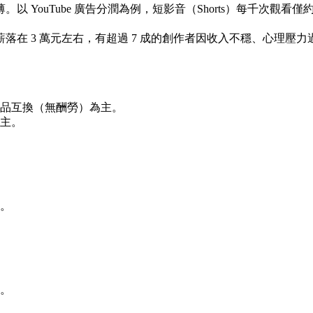
ouTube 廣告分潤為例，短影音（Shorts）每千次觀看僅約 
落在 3 萬元左右，有超過 7 成的創作者因收入不穩、心理壓力
產品互換（無酬勞）為主。
為主。
銷。
業。