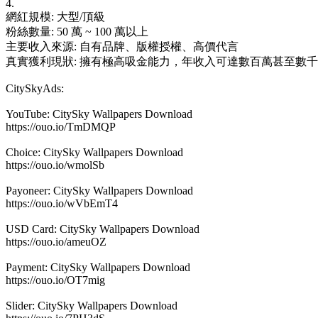
4.
網紅規模: 大型/頂級
粉絲數量: 50 萬 ~ 100 萬以上
主要收入來源: 自有品牌、版權授權、高價代言
真實獲利現狀: 擁有極高吸金能力，年收入可達數百萬甚至數
CitySkyAds:
YouTube: CitySky Wallpapers Download
https://ouo.io/TmDMQP
Choice: CitySky Wallpapers Download
https://ouo.io/wmolSb
Payoneer: CitySky Wallpapers Download
https://ouo.io/wVbEmT4
USD Card: CitySky Wallpapers Download
https://ouo.io/ameuOZ
Payment: CitySky Wallpapers Download
https://ouo.io/OT7mig
Slider: CitySky Wallpapers Download