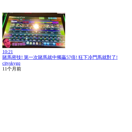
10:21
賭馬密技! 第一次賭馬就中獨贏57倍! 狂下冷門馬就對了!
cityskygq
11个月前