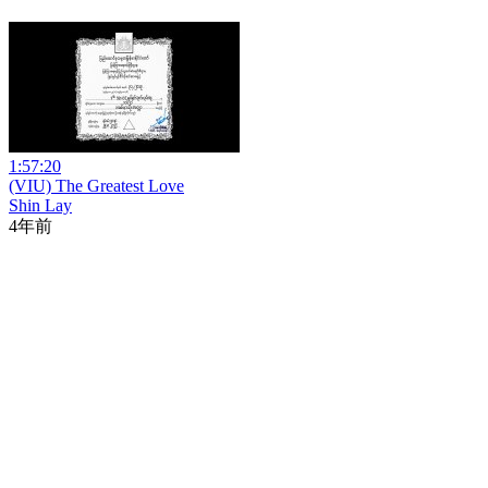
1:57:20
(VIU) The Greatest Love
Shin Lay
4年前