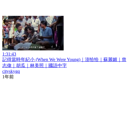
1:31:43
記得當時年紀小 (When We Were Young)｜澎恰恰｜蘇麗媚｜曾
志偉｜胡瓜｜林美照｜國語中字
cityskygq
1年前