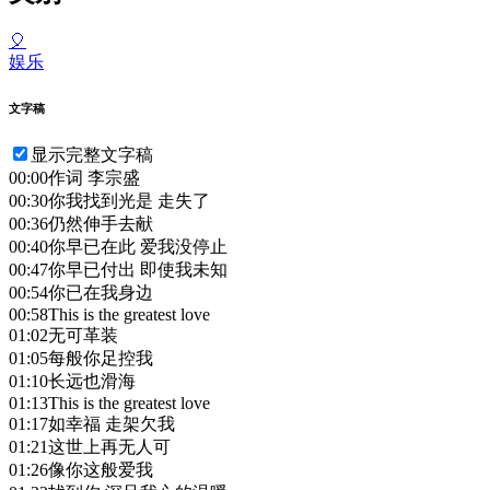
🎈
娱乐
文字稿
显示完整文字稿
00:00
作词 李宗盛
00:30
你我找到光是 走失了
00:36
仍然伸手去献
00:40
你早已在此 爱我没停止
00:47
你早已付出 即使我未知
00:54
你已在我身边
00:58
This is the greatest love
01:02
无可革装
01:05
每般你足控我
01:10
长远也滑海
01:13
This is the greatest love
01:17
如幸福 走架欠我
01:21
这世上再无人可
01:26
像你这般爱我