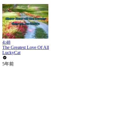
4:48
The Greatest Love Of All
LuckyCat
5年前