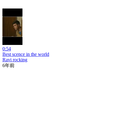
0:54
Best scence in the world
Ravi rocking
6年前