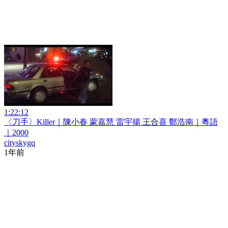
1:22:12
〈刀手〉Killer｜陳小春 蒙嘉慧 雷宇揚 王合喜 鄭浩南｜粵語
｜2000
cityskygq
1年前