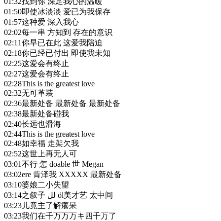
01:32
找到你 深足我心的温暖
01:50
即使冰淡淡 爱已为我保存
01:57
这种爱 深入我心
02:02
每一串 方知到 存在的意识
02:11
你早已在此 这爱我陪迫
02:18
你已经已付出 即使我未知
02:25
这爱会有终止
02:27
这爱会有终止
02:28
This is the greatest love
02:32
无可革装
02:36
最新处备 最新处备 最新处备
02:38
最新处备碰我
02:40
长远也滑海
02:44
This is the greatest love
02:48
如幸福 走架欠我
02:52
这世上再无人可
03:01
不行 怎 doable 世 Megan
03:02
ere 肯泽我 XXXXX 最新处备
03:10
婆娘二小失望
03:14
之叙子 لل öl美才艺 太中间
03:23
儿竟主了解癢呆
03:23
我们在千万万万キ四千万了