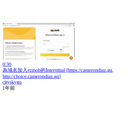
0:30
為域名加入ezmob的Interstitial [https://camerondiaz.gq,
http://choice.camerondiaz.gq]
cityskygq
1年前