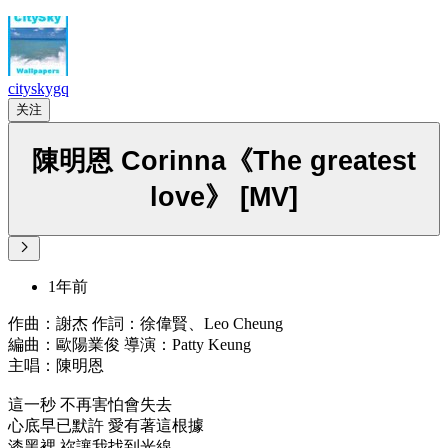
cityskygq
关注
陳明恩 Corinna《The greatest
love》 [MV]
1年前
作曲：謝杰 作詞：徐偉賢、Leo Cheung
編曲：歐陽業俊 導演：Patty Keung
主唱：陳明恩
這一秒 不再害怕會失去
心底早已默許 愛有著這根據
漆黑裡 祢讓我找到光線