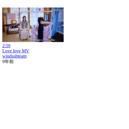
2:59
Love love MV
windsubteam
9年前