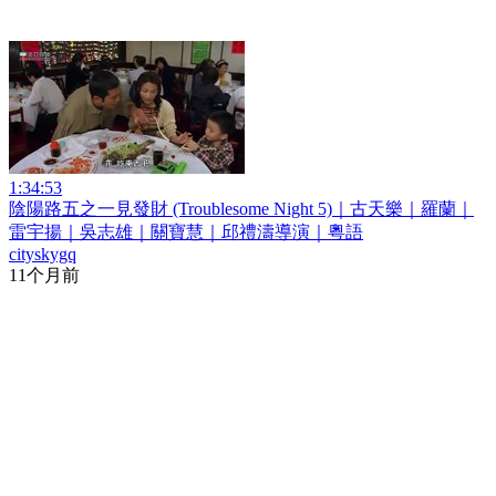
1:34:53
陰陽路五之一見發財 (Troublesome Night 5)｜古天樂｜羅蘭｜
雷宇揚｜吳志雄｜關寶慧｜邱禮濤導演｜粵語
cityskygq
11个月前