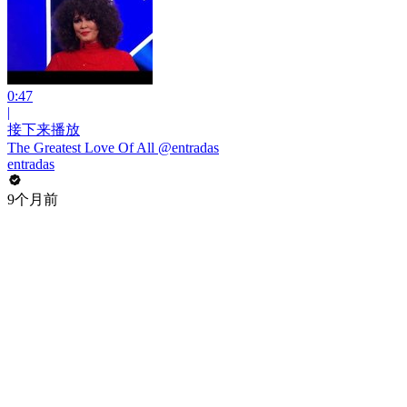
0:47
|
接下来播放
The Greatest Love Of All @entradas
entradas
9个月前