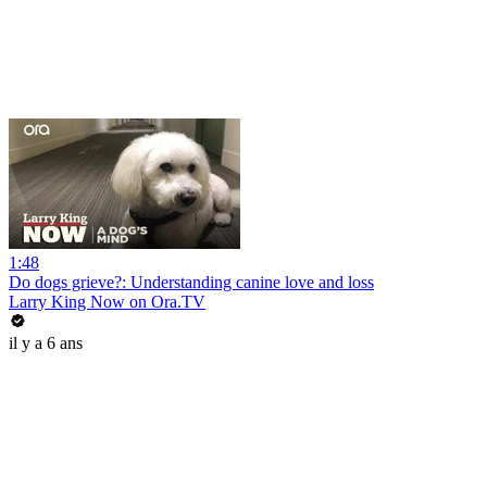
1:48
Do dogs grieve?: Understanding canine love and loss
Larry King Now on Ora.TV
il y a 6 ans