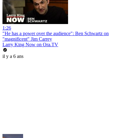
1:26
"He has a power over the audience": Ben Schwartz on
"magnificent" Jim Carrey
Larry King Now on Ora.TV
il y a 6 ans