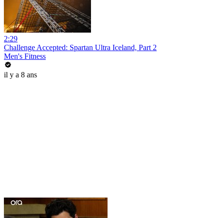
2:29
Challenge Accepted: Spartan Ultra Iceland, Part 2
Men's Fitness
il y a 8 ans