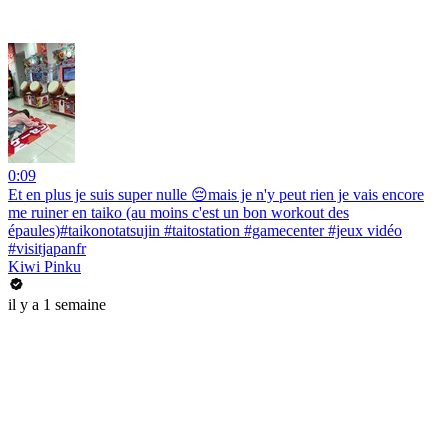
0:09
Et en plus je suis super nulle 😔mais je n'y peut rien je vais encore
me ruiner en taiko (au moins c'est un bon workout des
épaules)#taikonotatsujin #taitostation #gamecenter #jeux vidéo
#visitjapanfr
Kiwi Pinku
il y a 1 semaine