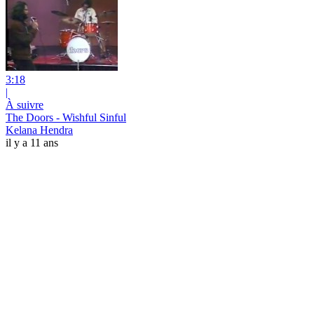
3:18
|
À suivre
The Doors - Wishful Sinful
Kelana Hendra
il y a 11 ans