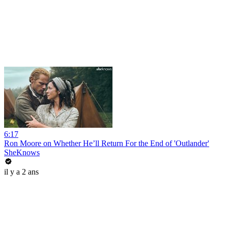
6:17
Ron Moore on Whether He’ll Return For the End of 'Outlander'
SheKnows
il y a 2 ans