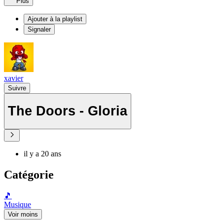
Plus
Ajouter à la playlist
Signaler
xavier
Suivre
The Doors - Gloria
il y a 20 ans
Catégorie
🎵
Musique
Voir moins