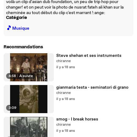
voilà un clip d'asian dub foundation, un peu de trip hop pour
changer! et on peut voir la photo de nusrat fateh ali khan sur la
cheminée au tout début du clip c'est marrant !:ange:
Catégorie
🎵
Musique
Recommandations
Steve shehan et ses instruments
chiranne
il y a 18 ans
4:58
|
À suivre
gianmaria testa - seminatori di grano
chiranne
il y a 18 ans
3:09
smog - I break horses
chiranne
il y a 18 ans