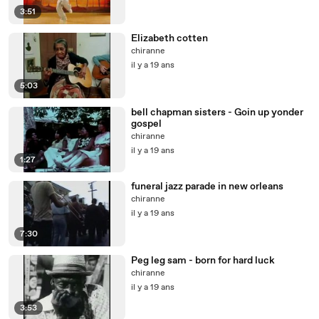
3:51
Elizabeth cotten
chiranne
il y a 19 ans
5:03
bell chapman sisters - Goin up yonder
gospel
chiranne
il y a 19 ans
1:27
funeral jazz parade in new orleans
chiranne
il y a 19 ans
7:30
Peg leg sam - born for hard luck
chiranne
il y a 19 ans
3:53