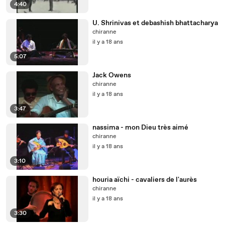
4:40
U. Shrinivas et debashish bhattacharya
chiranne
il y a 18 ans
5:07
Jack Owens
chiranne
il y a 18 ans
3:47
nassima - mon Dieu très aimé
chiranne
il y a 18 ans
3:10
houria aïchi - cavaliers de l'aurès
chiranne
il y a 18 ans
3:30