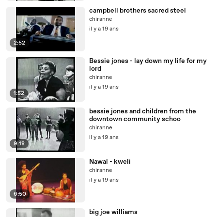
campbell brothers sacred steel
chiranne
il y a 19 ans
2:52
Bessie jones - lay down my life for my
lord
chiranne
il y a 19 ans
1:52
bessie jones and children from the
downtown community schoo
chiranne
il y a 19 ans
9:18
Nawal - kweli
chiranne
il y a 19 ans
6:50
big joe williams