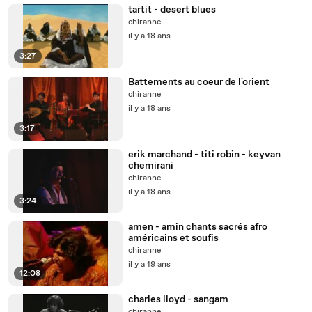
tartit - desert blues
chiranne
il y a 18 ans
3:27
Battements au coeur de l'orient
chiranne
il y a 18 ans
3:17
erik marchand - titi robin - keyvan
chemirani
chiranne
il y a 18 ans
3:24
amen - amin chants sacrés afro
américains et soufis
chiranne
il y a 19 ans
12:08
charles lloyd - sangam