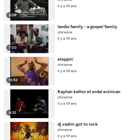
chiranne
il y a 19 ans
5:08
landis family - a gospel family
chiranne
il y a 19 ans
7:03
steppin'
chiranne
il y a 19 ans
15:52
Kayhan kalhor et erdal erzincan
chiranne
il y a 19 ans
4:32
dj vadim got to rock
chiranne
il y a 19 ans