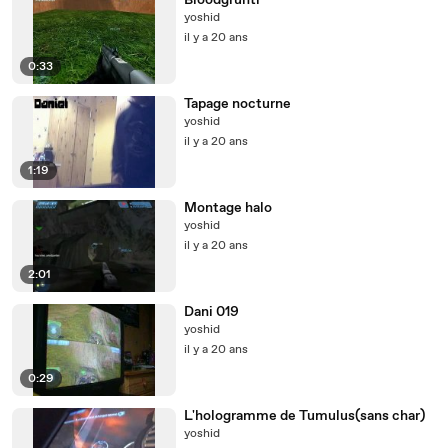
Bloodgrunti
yoshid
il y a 20 ans
0:33
Tapage nocturne
yoshid
il y a 20 ans
1:19
Montage halo
yoshid
il y a 20 ans
2:01
Dani 019
yoshid
il y a 20 ans
0:29
L'hologramme de Tumulus(sans char)
yoshid