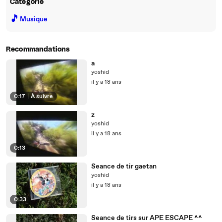
Catégorie
🎵
Musique
Recommandations
a
yoshid
il y a 18 ans
0:17
|
À suivre
z
yoshid
il y a 18 ans
0:13
Seance de tir gaetan
yoshid
il y a 18 ans
0:33
Seance de tirs sur APE ESCAPE ^^