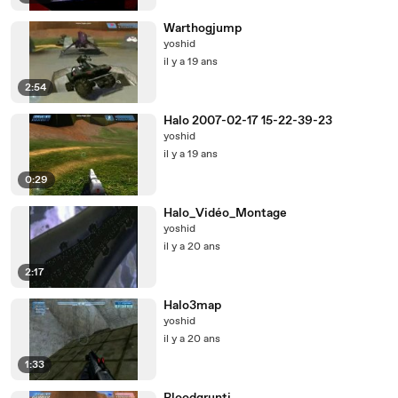
Warthogjump
yoshid
il y a 19 ans
2:54
Halo 2007-02-17 15-22-39-23
yoshid
il y a 19 ans
0:29
Halo_Vidéo_Montage
yoshid
il y a 20 ans
2:17
Halo3map
yoshid
il y a 20 ans
1:33