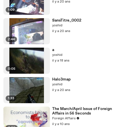
il y a 20 ans
1:09
SansTitre_0002
yoshid
il y a 20 ans
2:44
a
yoshid
il y a 18 ans
0:05
Halo3map
yoshid
il y a 20 ans
1:33
The March/April Issue of Foreign
Affairs in 56 Seconds
Foreign Affairs
il y a 10 ans