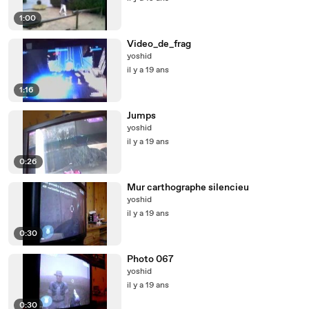
1:00
Video_de_frag
yoshid
il y a 19 ans
1:16
Jumps
yoshid
il y a 19 ans
0:26
Mur carthographe silencieu
yoshid
il y a 19 ans
0:30
Photo 067
yoshid
il y a 19 ans
0:30