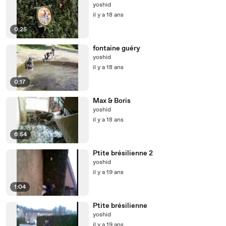
yoshid
il y a 18 ans
0:25
fontaine guéry
yoshid
il y a 18 ans
0:17
Max & Boris
yoshid
il y a 18 ans
6:54
Ptite brésilienne 2
yoshid
il y a 19 ans
1:04
Ptite brésilienne
yoshid
il y a 19 ans