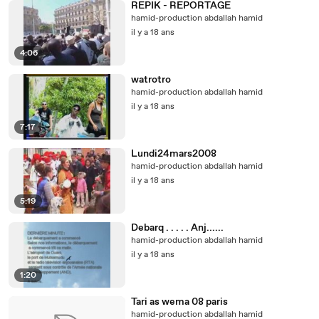
REPIK - REPORTAGE
hamid-production abdallah hamid
il y a 18 ans
4:06
watrotro
hamid-production abdallah hamid
il y a 18 ans
7:17
Lundi24mars2008
hamid-production abdallah hamid
il y a 18 ans
5:19
Debarq . . . . . Anj......
hamid-production abdallah hamid
il y a 18 ans
1:20
Tari as wema 08 paris
hamid-production abdallah hamid