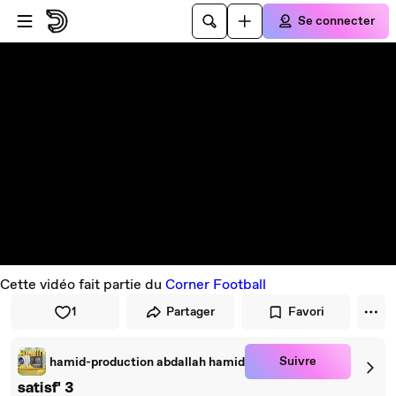
Passer au player
Passer au contenu principal
Se connecter
Cette vidéo fait partie du
Corner Football
1
Partager
Favori
Suivre
hamid-production abdallah hamid
satisf' 3