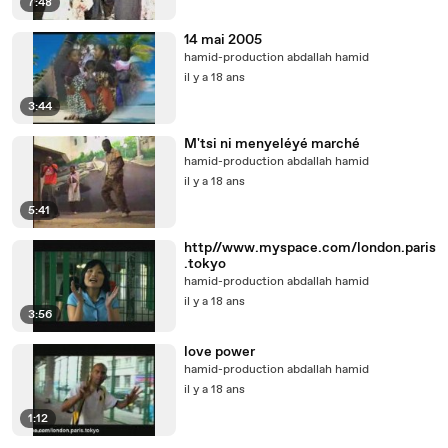
7:48
14 mai 2005
hamid-production abdallah hamid
il y a 18 ans
3:44
M'tsi ni menyeléyé marché
hamid-production abdallah hamid
il y a 18 ans
5:41
http//www.myspace.com/london.paris
.tokyo
hamid-production abdallah hamid
il y a 18 ans
3:56
love power
hamid-production abdallah hamid
il y a 18 ans
1:12