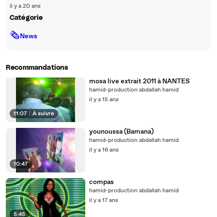
il y a 20 ans
Catégorie
🗞
News
Recommandations
mosa live extrait 2011 à NANTES
hamid-production abdallah hamid
il y a 15 ans
11:07
|
À suivre
younoussa (Bamana)
hamid-production abdallah hamid
il y a 16 ans
10:47
compas
hamid-production abdallah hamid
il y a 17 ans
5:45