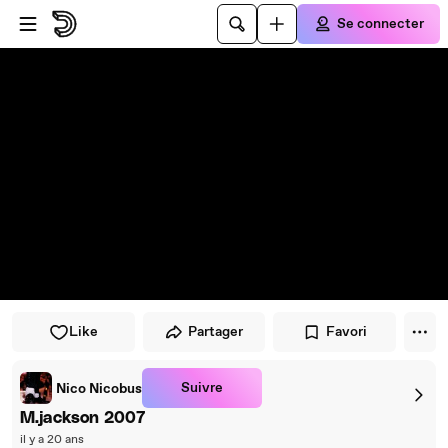
Passer au player
Passer au contenu principal
Se connecter
Like
Partager
Favori
Suivre
Nico Nicobus
M.jackson 2007
il y a 20 ans