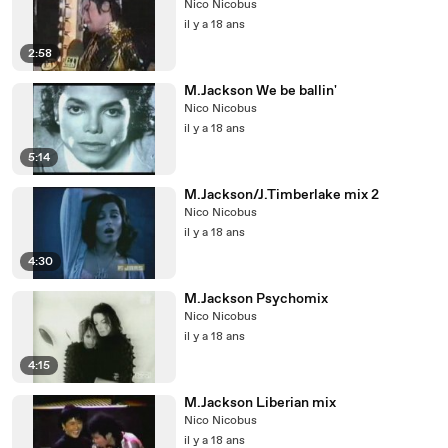
Nico Nicobus
il y a 18 ans
2:58
M.Jackson We be ballin'
Nico Nicobus
il y a 18 ans
5:14
M.Jackson/J.Timberlake mix 2
Nico Nicobus
il y a 18 ans
4:30
M.Jackson Psychomix
Nico Nicobus
il y a 18 ans
4:15
M.Jackson Liberian mix
Nico Nicobus
il y a 18 ans