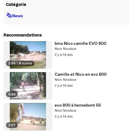
Catégorie
🗞
News
Recommandations
bmx Nico camille EVO 800
Nico Nicobus
il y a 14 ans
2:55
|
À suivre
Camille et Nico en evo 800
Nico Nicobus
il y a 14 ans
5:22
evo 800 à hennebont 56
Nico Nicobus
il y a 14 ans
3:57