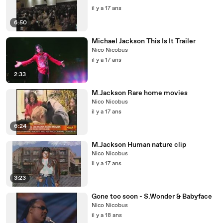
il y a 17 ans
6:50
Michael Jackson This Is It Trailer
Nico Nicobus
il y a 17 ans
2:33
M.Jackson Rare home movies
Nico Nicobus
il y a 17 ans
6:24
M.Jackson Human nature clip
Nico Nicobus
il y a 17 ans
3:23
Gone too soon - S.Wonder & Babyface
Nico Nicobus
il y a 18 ans