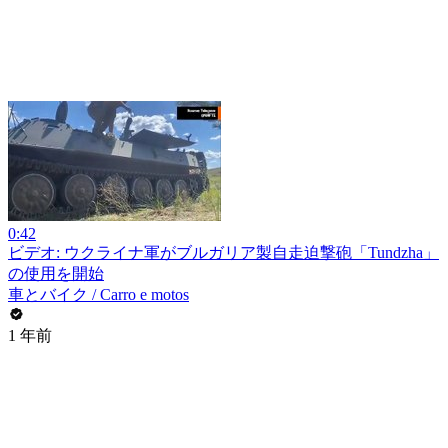
0:42
ビデオ: ウクライナ軍がブルガリア製自走迫撃砲「Tundzha」
の使用を開始
車とバイク / Carro e motos
1 年前