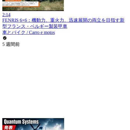
2:14
FENRIS 6×6：機動力、重火力、迅速展開の両立を目指す新
型フランス・ベルギー製装甲車
車とバイク / Carro e motos
5 週間前