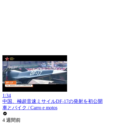
1:34
中国、極超音速ミサイルDF-17の発射を初公開
車とバイク / Carro e motos
4 週間前