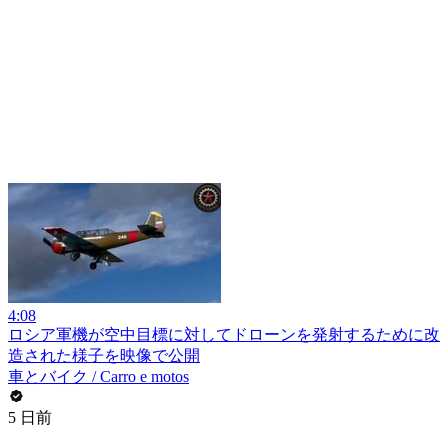
4:08
ロシア軍機が空中目標に対してドローンを発射するために改
造された様子を映像で公開
車とバイク / Carro e motos
5 日前