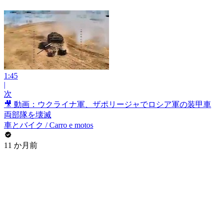
1:45
|
次
🎥 動画：ウクライナ軍、ザポリージャでロシア軍の装甲車
両部隊を壊滅
車とバイク / Carro e motos
11 か月前