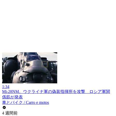
1:34
Mi-28NM、ウクライナ軍の偽装指揮所を攻撃 ロシア軍関
係筋が発表
車とバイク / Carro e motos
4 週間前