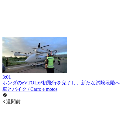
3:01
ホンダのeVTOLが初飛行を完了し、新たな試験段階へ
車とバイク / Carro e motos
3 週間前