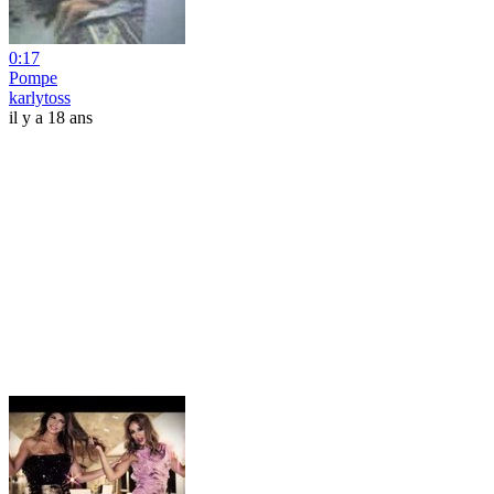
0:17
Pompe
karlytoss
il y a 18 ans