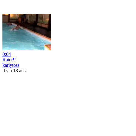
0:04
Rater!!
karlytoss
il y a 18 ans