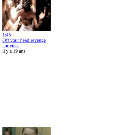
1:45
Off your head-revenge
karlytoss
il y a 19 ans