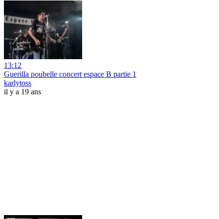
13:12
Guerilla poubelle concert espace B partie 1
karlytoss
il y a 19 ans