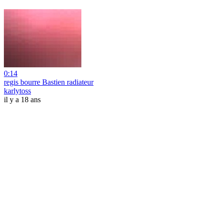
0:14
regis bourre Bastien radiateur
karlytoss
il y a 18 ans