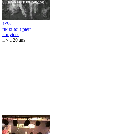
1:28
rikiki-tout-plein
karlytoss
il y a 20 ans