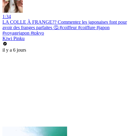
1:34
LA COLLE À FRANGE?? Commentez les japonaises font pour
avoir des franges parfaites 🤔 #coiffeur #coiffure #japon
#voyagejapon #tokyo
Kiwi Pinku
il y a 6 jours