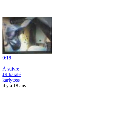
0:18
|
À suivre
JR karaté
karlytoss
il y a 18 ans