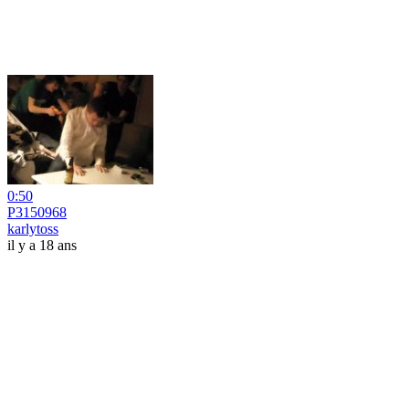
0:50
P3150968
karlytoss
il y a 18 ans