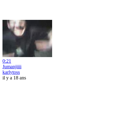
0:21
Jumanjiiii
karlytoss
il y a 18 ans