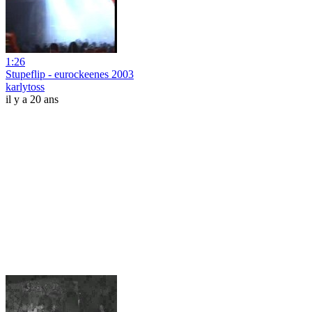
1:26
Stupeflip - eurockeenes 2003
karlytoss
il y a 20 ans