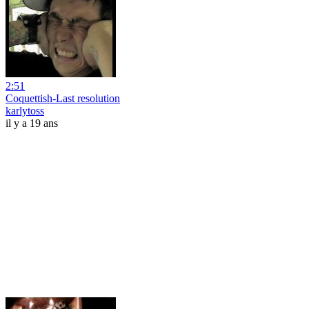
2:51
Coquettish-Last resolution
karlytoss
il y a 19 ans