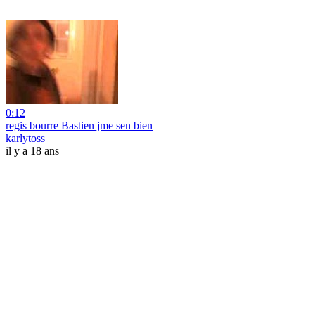
0:12
regis bourre Bastien jme sen bien
karlytoss
il y a 18 ans