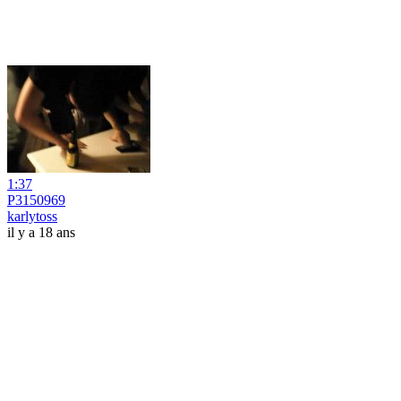
1:37
P3150969
karlytoss
il y a 18 ans