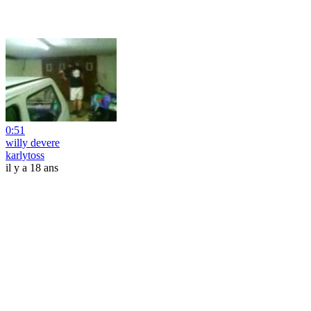
0:51
willy devere
karlytoss
il y a 18 ans