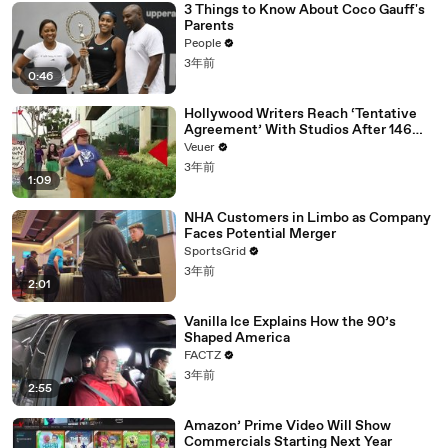
3 Things to Know About Coco Gauff's
02:19
优优独播剧场——YoYo Television Series Exclusive
Parents
02:20
我只是擅长用微笑 虚伪装不是我
People
3年前
02:28
我没有你形容的那么勇敢
0:46
02:36
我偶尔也会忘了
Hollywood Writers Reach ‘Tentative
Agreement’ With Studios After 146
02:42
我也和你一样 曾经年少轻狂
Day Strike
Veuer
02:47
受了一点伤 我们都是一样
3年前
1:09
02:52
相信永远不远 但坚持却有点难
NHA Customers in Limbo as Company
02:58
就让记忆中的爱慢慢烧 烧痛了我们就到
Faces Potential Merger
SportsGrid
03:06
抬着现实的靠 折叠我心意的微笑
3年前
03:10
通往 没有你的回答
2:01
03:14
就让记忆中的你慢慢烙 烙去了谁也得不到
Vanilla Ice Explains How the 90’s
Shaped America
03:21
带着我的祈祷 这天我累积的问号
FACTZ
03:25
开始一次的单身前套
3年前
2:55
03:32
就让记忆中的爱慢慢烧 烧痛了我们就到
Amazon’ Prime Video Will Show
03:38
就让记忆中的爱慢慢烧 烧痛了我们就到
Commercials Starting Next Year