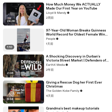
How Much Money We ACTUALLY
Made Our First Year on YouTube
Lloyd & Mandy
2周前
24:28
97-Year-Old Woman Breaks Guinness
World Record for Oldest Female Wing
Walker
People
1天前
1:10
A Shocking Discovery in Durban's
Victoria Street Market | Defenders of
the Wild Clip | EarthX
EarthX Media
2年前
2:06
Giving a Rescue Dog her First Ever
Christmas
The Golden Kobe Family
4天前
9:58
Grandma's best makeup tutorials