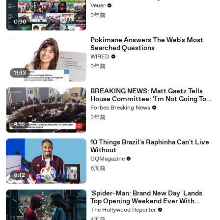
Veuer
03:51
带着现实的靠 折叠我心意的微笑 通往 没有你的回答
3年前
0:36
03:59
就让记忆中的你慢慢烧 烧痛了我们就到
04:06
带着我的祈祷 这天我累积的问号
Pokimane Answers The Web's Most
Searched Questions
04:10
开始一次的单身前套
WIRED
04:23
带着我的祈祷 这天我累积的问号
3年前
11:13
04:26
开始一次的单身前套
BREAKING NEWS: Matt Gaetz Tells
04:35
优优独播剧场——YoYo Television Series Exclusive
House Committee: 'I'm Not Going To
Vote For A Continuing Resolution'
Forbes Breaking News
04:48
感谢观看
3年前
4:16
10 Things Brazil's Raphinha Can't Live
Without
GQMagazine
6周前
6:12
'Spider-Man: Brand New Day' Lands
Top Opening Weekend Ever With
$360M, Beating 'Avengers: Endgame' |
The Hollywood Reporter
THR News Video