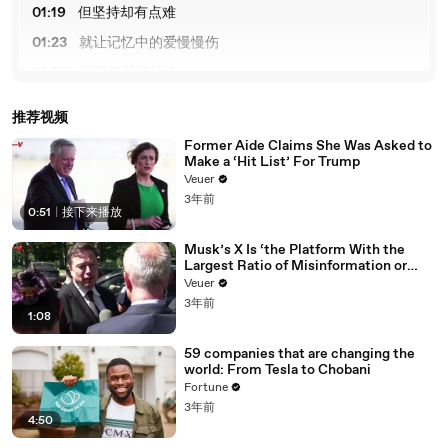
01:19
但坚持却有点难
01:23
就让记忆中的爱慢慢伤
01:26
消痛了我们就走
01:31
带着现实的靠
推荐视频
01:33
折叠我声誉的微笑
Former Aide Claims She Was Asked to
Make a ‘Hit List’ For Trump
01:35
透望没有你的轨道
Veuer
01:39
就让记忆中的你慢慢老
3年前
0:51
|
接下来播放
01:42
撂去了谁也得不到
Musk’s X Is ‘the Platform With the
01:45
带着我的祈祷
Largest Ratio of Misinformation or
Disinformation’ Amongst All Social
01:48
彻底我累积的温厚
Veuer
Media Platforms
3年前
01:50
开始一次的当生想她
1:08
01:55
优优独播剧场——YoYo Television Series Exclusive
59 companies that are changing the
world: From Tesla to Chobani
02:13
优优独播剧场——YoYo Television Series Exclusive
Fortune
02:15
优优独播剧场——YoYo Television Series Exclusive
3年前
4:50
02:16
优优独播剧场——YoYo Television Series Exclusive