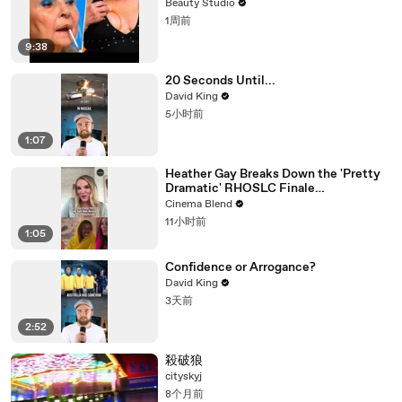
Beauty Studio
1周前
9:38
20 Seconds Until...
David King
5小时前
1:07
Heather Gay Breaks Down the 'Pretty
Dramatic' RHOSLC Finale
Performance
Cinema Blend
11小时前
1:05
Confidence or Arrogance?
David King
3天前
2:52
殺破狼
cityskyj
8个月前