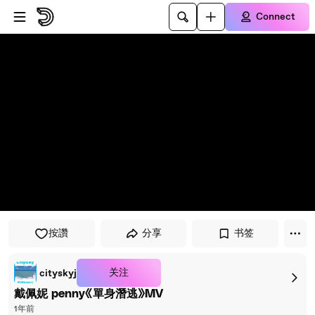
Skip to player
Skip to main content
Connect
按讚
分享
书签
关注
cityskyj
戴佩妮 penny《單身潛逃》MV
1年前