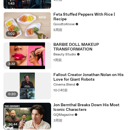
4天前
1:43
Feta Stuffed Peppers With Rice |
Recipe
GoodtoKnow
5周前
1:02
BARBIE DOLL MAKEUP
TRANSFORMATION
Beauty Studio
1周前
3:32
Fallout Creator Jonathan Nolan on His
Love for Giant Robots
Cinema Blend
10小时前
0:20
Jon Bernthal Breaks Down His Most
Iconic Characters
GQMagazine
3周前
30:44