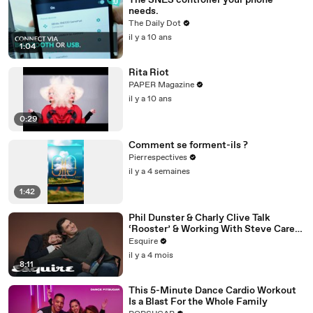
The SNES controller your phone
needs.
The Daily Dot
il y a 10 ans
1:04
Rita Riot
PAPER Magazine
il y a 10 ans
0:29
Comment se forment-ils ?
Pierrespectives
il y a 4 semaines
1:42
Phil Dunster & Charly Clive Talk
‘Rooster’ & Working With Steve Carell
| Inquiring Minds | Esquire
Esquire
il y a 4 mois
8:11
This 5-Minute Dance Cardio Workout
Is a Blast For the Whole Family