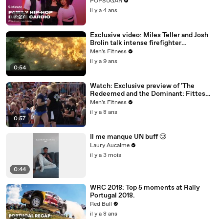
POPSUGAR
il y a 4 ans
7:27
Exclusive video: Miles Teller and Josh
Brolin talk intense firefighter
bootcamp for ‘Only the Brave’
Men's Fitness
il y a 9 ans
0:54
Watch: Exclusive preview of 'The
Redeemed and the Dominant: Fittest
on Earth'
Men's Fitness
il y a 8 ans
0:57
Il me manque UN buff 🥲
Laury Aucalme
il y a 3 mois
0:44
WRC 2018: Top 5 moments at Rally
Portugal 2018.
Red Bull
il y a 8 ans