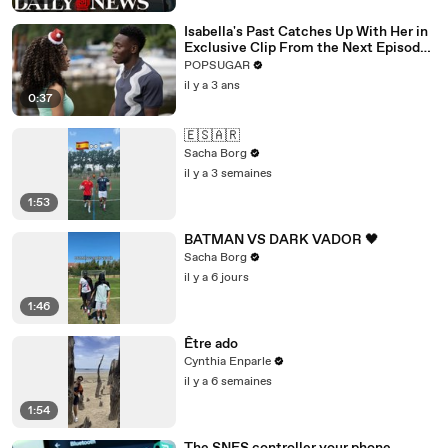
Isabella's Past Catches Up With Her in
Exclusive Clip From the Next Episode
of "Cruel Summer"
POPSUGAR
il y a 3 ans
0:37
🇪🇸🇦🇷
Sacha Borg
il y a 3 semaines
1:53
BATMAN VS DARK VADOR 🖤
Sacha Borg
il y a 6 jours
1:46
Être ado
Cynthia Enparle
il y a 6 semaines
1:54