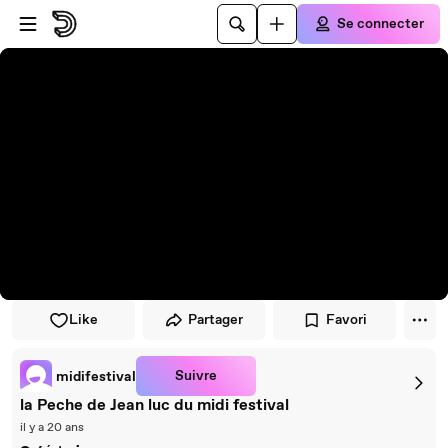
Passer au player
Passer au contenu principal
Se connecter
Like
Partager
Favori
Suivre
midifestival
la Peche de Jean luc du midi festival
il y a 20 ans