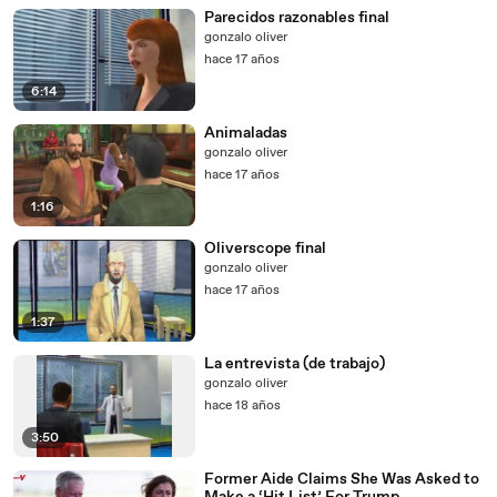
Parecidos razonables final
gonzalo oliver
hace 17 años
6:14
Animaladas
gonzalo oliver
hace 17 años
1:16
Oliverscope final
gonzalo oliver
hace 17 años
1:37
La entrevista (de trabajo)
gonzalo oliver
hace 18 años
3:50
Former Aide Claims She Was Asked to