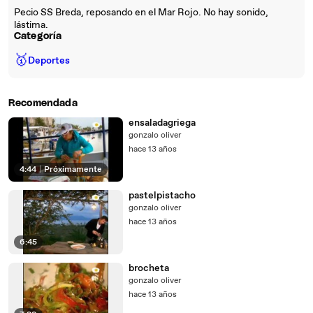
Pecio SS Breda, reposando en el Mar Rojo. No hay sonido,
lástima.
Categoría
🥇
Deportes
Recomendada
ensaladagriega
gonzalo oliver
hace 13 años
4:44
|
Próximamente
pastelpistacho
gonzalo oliver
hace 13 años
6:45
brocheta
gonzalo oliver
hace 13 años