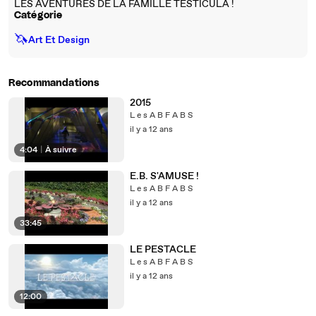
LES AVENTURES DE LA FAMILLE TESTICULA !
Catégorie
🦄
Art Et Design
Recommandations
2015
L e s A B F A B S
il y a 12 ans
4:04
|
À suivre
E.B. S'AMUSE !
L e s A B F A B S
il y a 12 ans
33:45
LE PESTACLE
L e s A B F A B S
il y a 12 ans
12:00