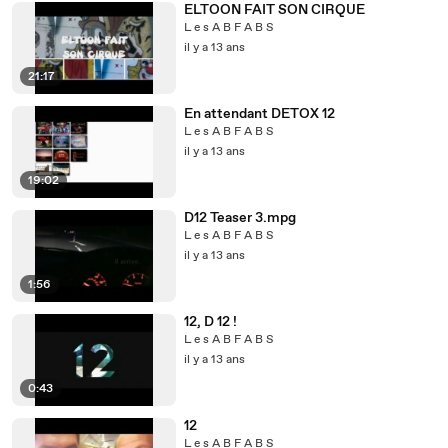
ELTOON FAIT SON CIRQUE
L e s A B F A B S
il y a 13 ans
21:17
En attendant DETOX 12
L e s A B F A B S
il y a 13 ans
19:02
D12 Teaser 3.mpg
L e s A B F A B S
il y a 13 ans
1:56
12, D 12 !
L e s A B F A B S
il y a 13 ans
0:43
12
L e s A B F A B S