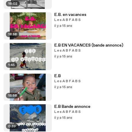
16:02
E.B. en vacances
L e s A B F A B S
il y a 15 ans
18:58
E.B EN VACANCES (bande annonce)
L e s A B F A B S
il y a 15 ans
1:45
E.B
L e s A B F A B S
il y a 15 ans
15:56
E.B Bande annonce
L e s A B F A B S
il y a 15 ans
0:59