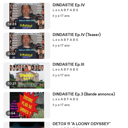
DINDASTIE Ep.IV
L e s A B F A B S
il y a 17 ans
12:23
DINDASTIE Ep.IV (Teaser)
L e s A B F A B S
il y a 17 ans
0:32
DINDASTIE Ep.III
L e s A B F A B S
il y a 17 ans
10:21
DINDASTIE Ep.3 (Bande annonce)
L e s A B F A B S
il y a 17 ans
0:54
DETOX 11 "A LOONY ODYSSEY"