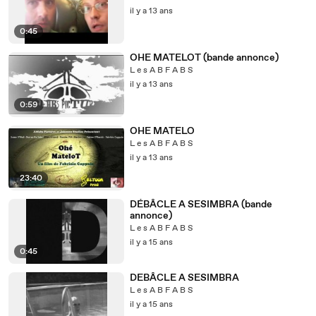
il y a 13 ans
0:45
OHE MATELOT (bande annonce)
L e s A B F A B S
il y a 13 ans
0:59
OHE MATELO
L e s A B F A B S
il y a 13 ans
23:40
DÉBÂCLE A SESIMBRA (bande
annonce)
L e s A B F A B S
il y a 15 ans
0:45
DEBÂCLE A SESIMBRA
L e s A B F A B S
il y a 15 ans