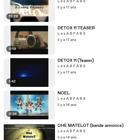
L e s A B F A B S
il y a 17 ans
15:28
DETOX 11 TEASER
L e s A B F A B S
il y a 17 ans
0:19
DETOX 11 (Teaser)
L e s A B F A B S
il y a 17 ans
1:42
NOEL
L e s A B F A B S
il y a 18 ans
0:34
OHE MATELOT (bande annonce)
L e s A B F A B S
il y a 14 ans