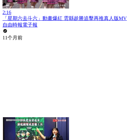
2:16
「星期六去斗六」動畫爆紅 雲縣趁勝追擊再推真人版MV
自由時報電子報
11个月前