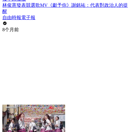
林俊憲發表競選歌MV《獻予你》謝銘祐：代表對政治人的提
醒
自由時報電子報
8个月前