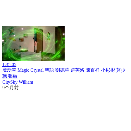
1:35:05
魔翡翠 Magic Crystal 粵語 劉德華 羅芙洛 陳百祥 小彬彬 莫少
聰 張敏
CitySky William
9个月前