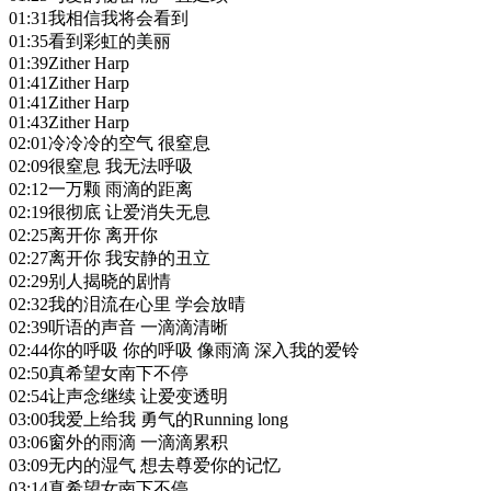
01:31
我相信我将会看到
01:35
看到彩虹的美丽
01:39
Zither Harp
01:41
Zither Harp
01:41
Zither Harp
01:43
Zither Harp
02:01
冷冷冷的空气 很窒息
02:09
很窒息 我无法呼吸
02:12
一万颗 雨滴的距离
02:19
很彻底 让爱消失无息
02:25
离开你 离开你
02:27
离开你 我安静的丑立
02:29
别人揭晓的剧情
02:32
我的泪流在心里 学会放晴
02:39
听语的声音 一滴滴清晰
02:44
你的呼吸 你的呼吸 像雨滴 深入我的爱铃
02:50
真希望女南下不停
02:54
让声念继续 让爱变透明
03:00
我爱上给我 勇气的Running long
03:06
窗外的雨滴 一滴滴累积
03:09
无内的湿气 想去尊爱你的记忆
03:14
真希望女南下不停