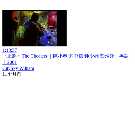
1:18:37
〈正將〉The Cheaters ｜陳小春 方中信 鍾少雄 彭浩翔｜粵語
｜2001
CitySky William
11个月前