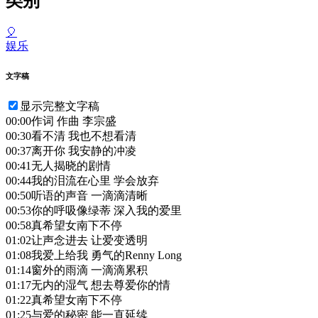
类别
🎈
娱乐
文字稿
显示完整文字稿
00:00
作词 作曲 李宗盛
00:30
看不清 我也不想看清
00:37
离开你 我安静的冲凌
00:41
无人揭晓的剧情
00:44
我的泪流在心里 学会放弃
00:50
听语的声音 一滴滴清晰
00:53
你的呼吸像绿蒂 深入我的爱里
00:58
真希望女南下不停
01:02
让声念进去 让爱变透明
01:08
我爱上给我 勇气的Renny Long
01:14
窗外的雨滴 一滴滴累积
01:17
无内的湿气 想去尊爱你的情
01:22
真希望女南下不停
01:25
与爱的秘密 能一直延续