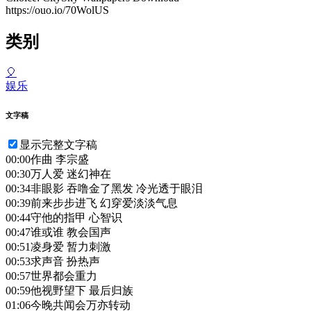
https://ouo.io/70WolUS
类别
🎈
娱乐
文字稿
显示完整文字稿
00:00
作曲 李宗盛
00:30
万人爱 迷幻神在
00:34
非眼影 吞噜金了黑发 冷光透于眼泪
00:39
前来步步进飞 幻穿爱淡淡气息
00:44
守他的指甲 心智识
00:47
谁或谁 教会国声
00:51
凌身爱 暂力刺激
00:53
求声音 扮热声
00:57
世界都会重力
00:59
他视野望下 最后归族
01:06
今晚共闻会万亦转动