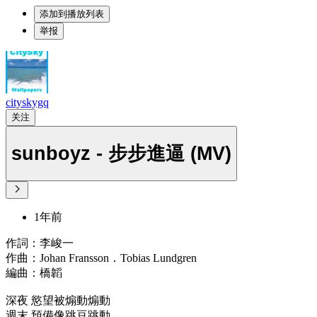
添加到播放列表
举报
cityskygq
关注
sunboyz - 步步進逼 (MV)
1年前
作詞：李峻一
作曲：Johan Fransson．Tobias Lundgren
編曲：橋韜
深夜 慾望被煽動煽動
週末 預備像跳豆跳動