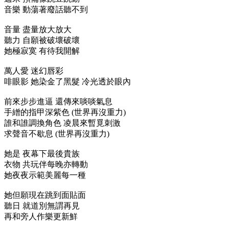
音樂 動蕩著廢話聽不到
音量 盡量放大放大
聽力 自願被破壞破壞
她極寂寞 有待我開解
萬人愛 迷幻唇彩
啡眼影 她染金了黑髮 冷光透於眼內
前來步步進逼 還傳來啖啖氣息
手繒的指甲深紫色 (世界再沒重力)
誰和誰調換角色 凌晨來暫覓刺激
求聲音不歇息 (世界再沒重力)
她是 夜幕下最後貴族
衣物 共玩伴每晚亦轉動
她夜夜示範美麗每一種
她但願現在跳到面貼面
聽日 就道別無謂再見
再和旁人作樂更新鮮