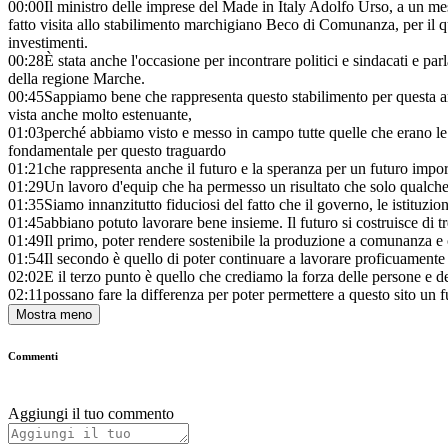
00:00
Il ministro delle imprese del Made in Italy Adolfo Urso, a un me
fatto visita allo stabilimento marchigiano Beco di Comunanza, per il qua
investimenti.
00:28
È stata anche l'occasione per incontrare politici e sindacati e pa
della regione Marche.
00:45
Sappiamo bene che rappresenta questo stabilimento per questa are
vista anche molto estenuante,
01:03
perché abbiamo visto e messo in campo tutte quelle che erano le 
fondamentale per questo traguardo
01:21
che rappresenta anche il futuro e la speranza per un futuro import
01:29
Un lavoro d'equip che ha permesso un risultato che solo qualch
01:35
Siamo innanzitutto fiduciosi del fatto che il governo, le istituzio
01:45
abbiano potuto lavorare bene insieme. Il futuro si costruisce di tre
01:49
Il primo, poter rendere sostenibile la produzione a comunanza e c
01:54
Il secondo è quello di poter continuare a lavorare proficuamente 
02:02
E il terzo punto è quello che crediamo la forza delle persone e 
02:11
possano fare la differenza per poter permettere a questo sito un f
Mostra meno
Commenti
Aggiungi il tuo commento