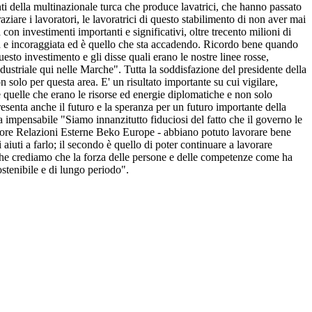
enti della multinazionale turca che produce lavatrici, che hanno passato
ziare i lavoratori, le lavoratrici di questo stabilimento di non aver mai
à con investimenti importanti e significativi, oltre trecento milioni di
ia e incoraggiata ed è quello che sta accadendo. Ricordo bene quando
esto investimento e gli disse quali erano le nostre linee rosse,
industriale qui nelle Marche". Tutta la soddisfazione del presidente della
olo per questa area. E' un risultato importante su cui vigilare,
 quelle che erano le risorse ed energie diplomatiche e non solo
senta anche il futuro e la speranza per un futuro importante della
 impensabile "Siamo innanzitutto fiduciosi del fatto che il governo le
ettore Relazioni Esterne Beko Europe - abbiano potuto lavorare bene
 aiuti a farlo; il secondo è quello di poter continuare a lavorare
o che crediamo che la forza delle persone e delle competenze come ha
ostenibile e di lungo periodo".