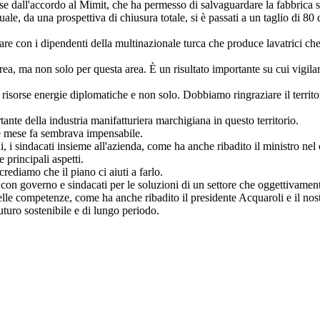
se dall'accordo al Mimit, che ha permesso di salvaguardare la fabbrica s
le, da una prospettiva di chiusura totale, si è passati a un taglio di 80
rlare con i dipendenti della multinazionale turca che produce lavatrici ch
a, ma non solo per questa area. È un risultato importante su cui vigilar
risorse energie diplomatiche e non solo. Dobbiamo ringraziare il territo
ante della industria manifatturiera marchigiana in questo territorio.
e mese fa sembrava impensabile.
ni, i sindacati insieme all'azienda, come ha anche ribadito il ministro nel
 principali aspetti.
rediamo che il piano ci aiuti a farlo.
con governo e sindacati per le soluzioni di un settore che oggettivamente
delle competenze, come ha anche ribadito il presidente Acquaroli e il n
uturo sostenibile e di lungo periodo.