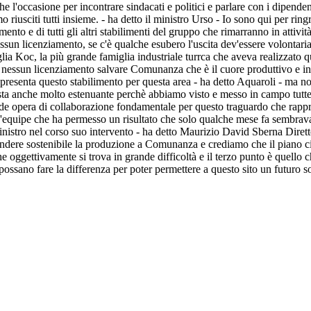
he l'occasione per incontrare sindacati e politici e parlare con i dipend
usciti tutti insieme. - ha detto il ministro Urso - Io sono qui per ringra
imento e di tutti gli altri stabilimenti del gruppo che rimarranno in attivit
ssun licenziamento, se c'è qualche esubero l'uscita dev'essere volontar
lia Koc, la più grande famiglia industriale turrca che aveva realizzato qu
menti, nessun licenziamento salvare Comunanza che è il cuore produttivo e 
enta questo stabilimento per questa area - ha detto Aquaroli - ma non s
ista anche molto estenuante perchè abbiamo visto e messo in campo tutte
nde opera di collaborazione fondamentale per questo traguardo che rappre
d'equipe che ha permesso un risultato che solo qualche mese fa sembrava
l ministro nel corso suo intervento - ha detto Maurizio David Sberna Dir
r rendere sostenibile la produzione a Comunanza e crediamo che il piano ci
he oggettivamente si trova in grande difficoltà e il terzo punto è quell
possano fare la differenza per poter permettere a questo sito un futuro s