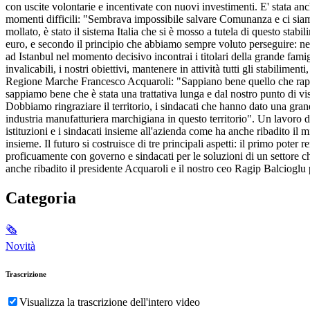
con uscite volontarie e incentivate con nuovi investimenti. E' stata anc
momenti difficili: "Sembrava impossibile salvare Comunanza e ci siamo ri
mollato, è stato il sistema Italia che si è mosso a tutela di questo stabil
euro, e secondo il principio che abbiamo sempre voluto perseguire: ne
ad Istanbul nel momento decisivo incontrai i titolari della grande famig
invalicabili, i nostri obiettivi, mantenere in attività tutti gli stabili
Regione Marche Francesco Acquaroli: "Sappiano bene quello che rappres
sappiamo bene che è stata una trattativa lunga e dal nostro punto di v
Dobbiamo ringraziare il territorio, i sindacati che hanno dato una gra
industria manufatturiera marchigiana in questo territorio". Un lavoro 
istituzioni e i sindacati insieme all'azienda come ha anche ribadito i
insieme. Il futuro si costruisce di tre principali aspetti: il primo pote
proficuamente con governo e sindacati per le soluzioni di un settore c
anche ribadito il presidente Acquaroli e il nostro ceo Ragip Balcioglu 
Categoria
🗞
Novità
Trascrizione
Visualizza la trascrizione dell'intero video