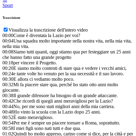
Sport
Trascrizione
Visualizza la trascrizione dell'intero video
00:00
Come è diventata la Lazio per voi?
00:04
Una squadra molto importante nella nostra vita, nella mia vita,
nella mia vita.
00:08
Siamo tutti quanti, oggi stiamo qua per festeggiare un 25 anni
che hanno fatto una grande progetto
00:18
per vincere il Progetto.
00:20
E siamo molto contenti di stare qua e vedere i vecchi amici,
00:24
e tante volte ho venuto per la sua necessità e il suo lavoro.
00:30
E allora ci vediamo molto poco.
00:32
Mi fa piacere stare qua, perché ho stato otto anni molto
giocante.
00:38
Il grande difensore ha bisogno di un grande attaccante.
00:42
Che ricordi di quegli anni meravigliosi per la Lazio?
00:44
No, per me sono stati migliori anni della mia carriera.
00:48
Ho vinto la scuola con la Lazio dopo 25 anni.
00:52
È stato meraviglioso.
00:54
Per me è sempre un piacere tornare a Roma, soprattutto.
00:58
I miei figli sono nati tutti e due qua.
01:02
Quindi ho molto appreso, carino come si dice, per la città e per