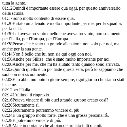
tutta la gente.
01:12
Quindi è importante essere qua oggi, per questo anniversario
della scuola.
01:17
Sono molto contento di essere qua.
01:20
È stato un allenatore molto importante per me, per la squadra,
per la città.
01:30
Lui avevamo vinto quello che avevamo vinto, non solamente
per l'Italia, per l'Europa, per l'Europa.
01:38
Penso che è stato un grande allenatore, non solo per noi, ma
anche per la sua gente.
01:44
Non è bello che lui non sia qui oggi con noi.
01:56
Anche per Silliza, che è stato molto importante per noi.
02:00
Anche per me, che mi ha aiutato tanto quando sono arrivato.
02:02
Quindi quello è un po' triste questa sera, però lo sappiamo che
sarà con noi sicuramente.
02:08
E lo abbiamo potuto gioire sempre, ogni giorno che siamo stati
insieme.
02:12
per l'Italia.
02:14
L'ultimo, ti ringrazio.
02:16
Poteva vincere di più quel grande gruppo creato così?
02:20
Sicuramente sì.
02:22
Sicuramente potremmo vincere di più.
02:24
È un gruppo molto forte, che è una grossa personalità.
02:28
E potremmo vincere di più.
02:30
Ma è importante che abbiamo sfruttato tutti quanti.