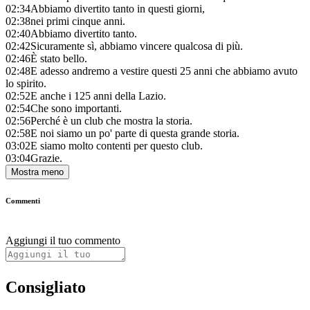
02:34
Abbiamo divertito tanto in questi giorni,
02:38
nei primi cinque anni.
02:40
Abbiamo divertito tanto.
02:42
Sicuramente sì, abbiamo vincere qualcosa di più.
02:46
È stato bello.
02:48
E adesso andremo a vestire questi 25 anni che abbiamo avuto
lo spirito.
02:52
E anche i 125 anni della Lazio.
02:54
Che sono importanti.
02:56
Perché è un club che mostra la storia.
02:58
E noi siamo un po' parte di questa grande storia.
03:02
E siamo molto contenti per questo club.
03:04
Grazie.
Mostra meno
Commenti
Aggiungi il tuo commento
Consigliato