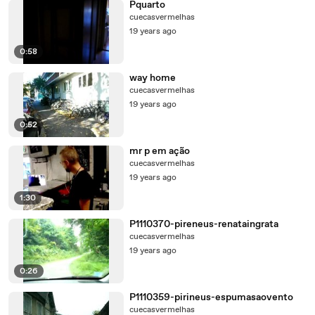
Pquarto
cuecasvermelhas
19 years ago
0:58
way home
cuecasvermelhas
19 years ago
0:52
mr p em ação
cuecasvermelhas
19 years ago
1:30
P1110370-pireneus-renataingrata
cuecasvermelhas
19 years ago
0:26
P1110359-pirineus-espumasaovento
cuecasvermelhas