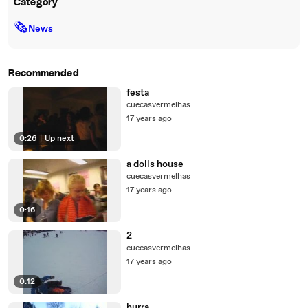
Category
🗞
News
Recommended
festa
cuecasvermelhas
17 years ago
0:26
|
Up next
a dolls house
cuecasvermelhas
17 years ago
0:16
2
cuecasvermelhas
17 years ago
0:12
hurra