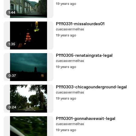
19 years ago
1:44
P1110331-missalourdes01
cuecasvermelhas
19 years ago
1:35
P1110305-renataingrata-legal
cuecasvermelhas
19 years ago
0:37
P1110303-chicagounderground-legal
cuecasvermelhas
19 years ago
0:24
P1110301-gonnahavewait-legal
cuecasvermelhas
19 years ago