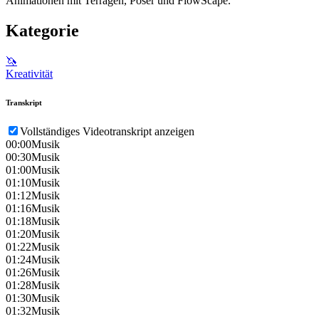
Animationen mit Terragen, Poser und FlowScape.
Kategorie
🦄
Kreativität
Transkript
Vollständiges Videotranskript anzeigen
00:00
Musik
00:30
Musik
01:00
Musik
01:10
Musik
01:12
Musik
01:16
Musik
01:18
Musik
01:20
Musik
01:22
Musik
01:24
Musik
01:26
Musik
01:28
Musik
01:30
Musik
01:32
Musik