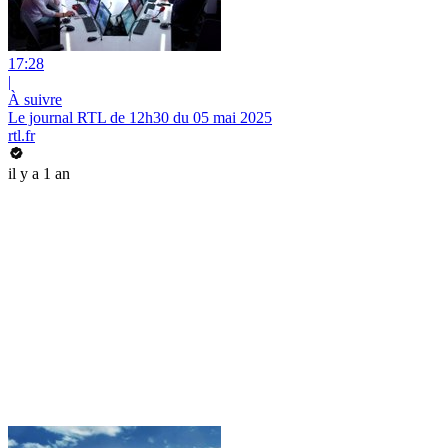
17:28
|
À suivre
Le journal RTL de 12h30 du 05 mai 2025
rtl.fr
il y a 1 an