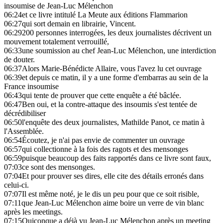
insoumise de Jean-Luc Mélenchon
06:24
et ce livre intitulé La Meute aux éditions Flammarion
06:27
qui sort demain en librairie, Vincent.
06:29
200 personnes interrogées, les deux journalistes décrivent un
mouvement totalement verrouillé,
06:33
une soumission au chef Jean-Luc Mélenchon, une interdiction
de douter.
06:37
Alors Marie-Bénédicte Allaire, vous l'avez lu cet ouvrage
06:39
et depuis ce matin, il y a une forme d'embarras au sein de la
France insoumise
06:43
qui tente de prouver que cette enquête a été bâclée.
06:47
Ben oui, et la contre-attaque des insoumis s'est tentée de
décrédibiliser
06:50
l'enquête des deux journalistes, Mathilde Panot, ce matin à
l'Assemblée.
06:54
Écoutez, je n'ai pas envie de commenter un ouvrage
06:57
qui collectionne à la fois des ragots et des mensonges
06:59
puisque beaucoup des faits rapportés dans ce livre sont faux,
07:03
ce sont des mensonges.
07:04
Et pour prouver ses dires, elle cite des détails erronés dans
celui-ci.
07:07
Il est même noté, je le dis un peu pour que ce soit risible,
07:11
que Jean-Luc Mélenchon aime boire un verre de vin blanc
après les meetings.
07:15
Quiconque a déjà vu Jean-Luc Mélenchon après un meeting