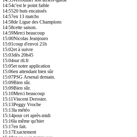
14:54
c'est le point faible
14:55
20 buts encaissés
14:57
en 13 matchs
14:58
de Ligue des Champions
14:58
cette saison.
14:59
Merci beaucoup
15:00
Nicolas Jeanjouro
15:01
coup d'envoi 21h
15:02
et à suivre
15:03
dès 20h45
15:04
sur rtl.fr
15:05
et notre application
15:06
en attendant bien sûr
15:07
PSG Arsenal demain.
15:09
Bien sûr.
15:09
Bien sûr.
15:10
Merci beaucoup
15:11
Vincent Derosier.
15:13
Peggy Vroche
15:13
la météo
15:14
pour cet après-midi
15:16
la même qu'hier
15:17
en fait.
15:17
Exactement