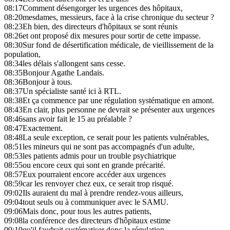
08:17
Comment désengorger les urgences des hôpitaux,
08:20
mesdames, messieurs, face à la crise chronique du secteur ?
08:23
Eh bien, des directeurs d'hôpitaux se sont réunis
08:26
et ont proposé dix mesures pour sortir de cette impasse.
08:30
Sur fond de désertification médicale, de vieillissement de la
population,
08:34
les délais s'allongent sans cesse.
08:35
Bonjour Agathe Landais.
08:36
Bonjour à tous.
08:37
Un spécialiste santé ici à RTL.
08:38
Et ça commence par une régulation systématique en amont.
08:43
En clair, plus personne ne devrait se présenter aux urgences
08:46
sans avoir fait le 15 au préalable ?
08:47
Exactement.
08:48
La seule exception, ce serait pour les patients vulnérables,
08:51
les mineurs qui ne sont pas accompagnés d'un adulte,
08:53
les patients admis pour un trouble psychiatrique
08:55
ou encore ceux qui sont en grande précarité.
08:57
Eux pourraient encore accéder aux urgences
08:59
car les renvoyer chez eux, ce serait trop risqué.
09:02
Ils auraient du mal à prendre rendez-vous ailleurs,
09:04
tout seuls ou à communiquer avec le SAMU.
09:06
Mais donc, pour tous les autres patients,
09:08
la conférence des directeurs d'hôpitaux estime
09:10
qu'il faudrait systématiser donc la régulation.