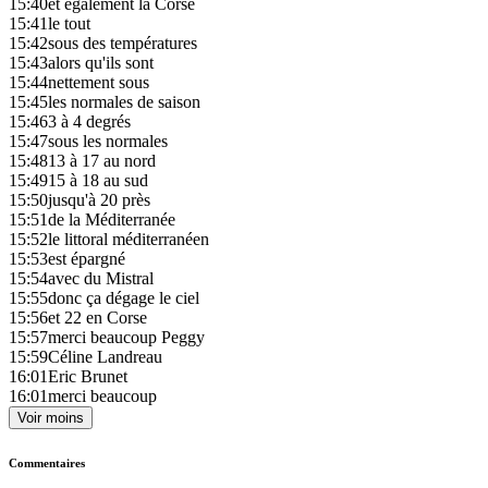
15:40
et également la Corse
15:41
le tout
15:42
sous des températures
15:43
alors qu'ils sont
15:44
nettement sous
15:45
les normales de saison
15:46
3 à 4 degrés
15:47
sous les normales
15:48
13 à 17 au nord
15:49
15 à 18 au sud
15:50
jusqu'à 20 près
15:51
de la Méditerranée
15:52
le littoral méditerranéen
15:53
est épargné
15:54
avec du Mistral
15:55
donc ça dégage le ciel
15:56
et 22 en Corse
15:57
merci beaucoup Peggy
15:59
Céline Landreau
16:01
Eric Brunet
16:01
merci beaucoup
Voir moins
Commentaires