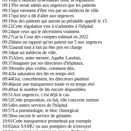
09:13
Ne serait admis aux urgences que les patients
09:15
qui viennent d'être vus par un médecin de ville
09:17
qui leur a dit d'aller aux urgences
09:19
ou des patients qui auront au préalable appelé le 15.
09:22
Cette régulation vise à n'admettre à l'hôpital
09:24
que ceux qui le nécessitent vraiment
09:27
car la Cour des comptes estimait en 2022
09:29
dans un rapport qu'un patient sur 5 aux urgences
09:32
aurait tout à fait pu être pris en charge
09:34
par un médecin de ville.
09:35
Alors, autre mesure, Agathe Landais,
09:37
imaginée par ses directeurs d'hôpitaux,
09:39
rendre plus visible, comment dire,
09:42
la saturation des lits en temps réel.
09:44
Oui, concrètement, les directeurs plaident
09:46
pour une transparence totale et en temps réel
09:49
sur le nombre de lits encore disponibles.
09:51
Aux urgences, c'est déjà le cas.
09:52
Cette proposition, en fait, elle concerne surtout
09:54
les autres services de l'hôpital.
09:57
La pneumologie, le bloc chirurgical
09:58
ou encore le service de gériatrie.
10:01
Cette transparence permettrait par exemple
10:02
aux SAMU ou aux pompiers de n'envoyer