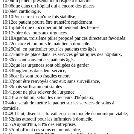
10:04
un patient présentant un risque d'infarctus
10:06
que dans un hôpital qui a encore des places
10:09
en cardiologie.
10:10
Pour être sûr qu'une fois stabilisé,
10:12
ce patient pourra être transféré rapidement
10:15
plutôt que d'occuper un lit pendant des heures
10:17
voire des jours aux urgences.
10:18
Agathe, troisième pilier proposé par ces directeurs favorisés
10:22
encore et toujours le maintien à domicile.
10:25
Oui, en particulier pour les patients très âgés.
10:27
Faute de place dans les services gériatriques des hôpitaux,
10:30
ce sont souvent ces patients âgés
10:32
que les urgences sont obligées de garder
10:33
longtemps dans leur service,
10:36
car ils sont trop fragiles encore
10:37
pour être renvoyés chez eux sans surveillance,
10:39
mais suffisamment stables
10:41
pour ne plus relever de l'urgence.
10:43
La solution, selon les directeurs d'hôpitaux,
10:44
ce serait de mettre le paquet sur les services de soins à
domicile.
10:48
Il faut, disent-ils, travailler sur un modèle économique viable,
10:52
plus attractif pour les infirmiers à domicile.
10:55
Aujourd'hui, 83% des entreprises
10:57
qui offrent ces soins en ambulatoire,