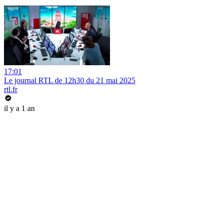
17:01
Le journal RTL de 12h30 du 21 mai 2025
rtl.fr
il y a 1 an