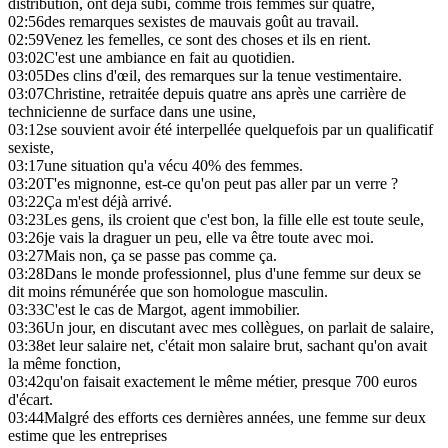
distribution, ont déjà subi, comme trois femmes sur quatre,
02:56
des remarques sexistes de mauvais goût au travail.
02:59
Venez les femelles, ce sont des choses et ils en rient.
03:02
C'est une ambiance en fait au quotidien.
03:05
Des clins d'œil, des remarques sur la tenue vestimentaire.
03:07
Christine, retraitée depuis quatre ans après une carrière de
technicienne de surface dans une usine,
03:12
se souvient avoir été interpellée quelquefois par un qualificatif
sexiste,
03:17
une situation qu'a vécu 40% des femmes.
03:20
T'es mignonne, est-ce qu'on peut pas aller par un verre ?
03:22
Ça m'est déjà arrivé.
03:23
Les gens, ils croient que c'est bon, la fille elle est toute seule,
03:26
je vais la draguer un peu, elle va être toute avec moi.
03:27
Mais non, ça se passe pas comme ça.
03:28
Dans le monde professionnel, plus d'une femme sur deux se
dit moins rémunérée que son homologue masculin.
03:33
C'est le cas de Margot, agent immobilier.
03:36
Un jour, en discutant avec mes collègues, on parlait de salaire,
03:38
et leur salaire net, c'était mon salaire brut, sachant qu'on avait
la même fonction,
03:42
qu'on faisait exactement le même métier, presque 700 euros
d'écart.
03:44
Malgré des efforts ces dernières années, une femme sur deux
estime que les entreprises