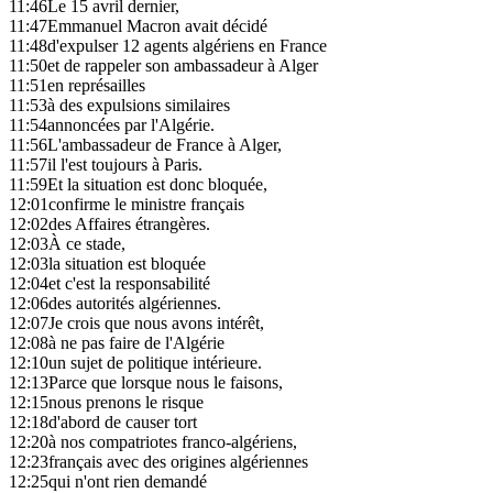
11:46
Le 15 avril dernier,
11:47
Emmanuel Macron avait décidé
11:48
d'expulser 12 agents algériens en France
11:50
et de rappeler son ambassadeur à Alger
11:51
en représailles
11:53
à des expulsions similaires
11:54
annoncées par l'Algérie.
11:56
L'ambassadeur de France à Alger,
11:57
il l'est toujours à Paris.
11:59
Et la situation est donc bloquée,
12:01
confirme le ministre français
12:02
des Affaires étrangères.
12:03
À ce stade,
12:03
la situation est bloquée
12:04
et c'est la responsabilité
12:06
des autorités algériennes.
12:07
Je crois que nous avons intérêt,
12:08
à ne pas faire de l'Algérie
12:10
un sujet de politique intérieure.
12:13
Parce que lorsque nous le faisons,
12:15
nous prenons le risque
12:18
d'abord de causer tort
12:20
à nos compatriotes franco-algériens,
12:23
français avec des origines algériennes
12:25
qui n'ont rien demandé