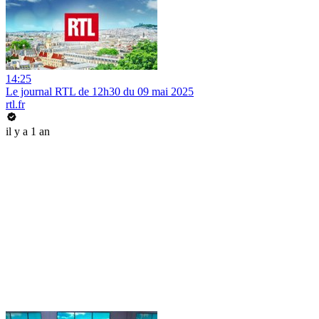
14:25
Le journal RTL de 12h30 du 09 mai 2025
rtl.fr
il y a 1 an