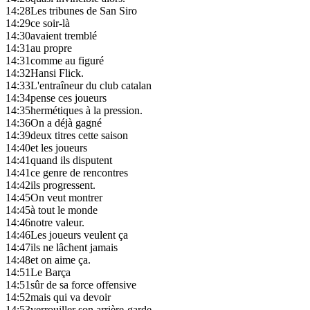
14:28
Les tribunes de San Siro
14:29
ce soir-là
14:30
avaient tremblé
14:31
au propre
14:31
comme au figuré
14:32
Hansi Flick.
14:33
L'entraîneur du club catalan
14:34
pense ces joueurs
14:35
hermétiques à la pression.
14:36
On a déjà gagné
14:39
deux titres cette saison
14:40
et les joueurs
14:41
quand ils disputent
14:41
ce genre de rencontres
14:42
ils progressent.
14:45
On veut montrer
14:45
à tout le monde
14:46
notre valeur.
14:46
Les joueurs veulent ça
14:47
ils ne lâchent jamais
14:48
et on aime ça.
14:51
Le Barça
14:51
sûr de sa force offensive
14:52
mais qui va devoir
14:53
verrouiller son arrière-garde