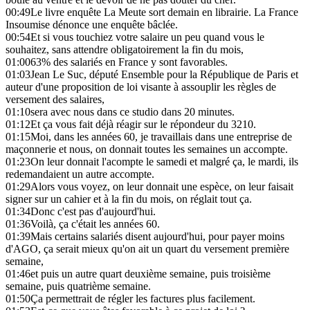
00:49
Le livre enquête La Meute sort demain en librairie. La France
Insoumise dénonce une enquête bâclée.
00:54
Et si vous touchiez votre salaire un peu quand vous le
souhaitez, sans attendre obligatoirement la fin du mois,
01:00
63% des salariés en France y sont favorables.
01:03
Jean Le Suc, député Ensemble pour la République de Paris et
auteur d'une proposition de loi visante à assouplir les règles de
versement des salaires,
01:10
sera avec nous dans ce studio dans 20 minutes.
01:12
Et ça vous fait déjà réagir sur le répondeur du 3210.
01:15
Moi, dans les années 60, je travaillais dans une entreprise de
maçonnerie et nous, on donnait toutes les semaines un accompte.
01:23
On leur donnait l'acompte le samedi et malgré ça, le mardi, ils
redemandaient un autre accompte.
01:29
Alors vous voyez, on leur donnait une espèce, on leur faisait
signer sur un cahier et à la fin du mois, on réglait tout ça.
01:34
Donc c'est pas d'aujourd'hui.
01:36
Voilà, ça c'était les années 60.
01:39
Mais certains salariés disent aujourd'hui, pour payer moins
d'AGO, ça serait mieux qu'on ait un quart du versement première
semaine,
01:46
et puis un autre quart deuxième semaine, puis troisième
semaine, puis quatrième semaine.
01:50
Ça permettrait de régler les factures plus facilement.