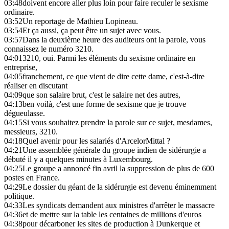
03:48
doivent encore aller plus loin pour faire reculer le sexisme
ordinaire.
03:52
Un reportage de Mathieu Lopineau.
03:54
Et ça aussi, ça peut être un sujet avec vous.
03:57
Dans la deuxième heure des auditeurs ont la parole, vous
connaissez le numéro 3210.
04:01
3210, oui. Parmi les éléments du sexisme ordinaire en
entreprise,
04:05
franchement, ce que vient de dire cette dame, c'est-à-dire
réaliser en discutant
04:09
que son salaire brut, c'est le salaire net des autres,
04:13
ben voilà, c'est une forme de sexisme que je trouve
dégueulasse.
04:15
Si vous souhaitez prendre la parole sur ce sujet, mesdames,
messieurs, 3210.
04:18
Quel avenir pour les salariés d'ArcelorMittal ?
04:21
Une assemblée générale du groupe indien de sidérurgie a
débuté il y a quelques minutes à Luxembourg.
04:25
Le groupe a annoncé fin avril la suppression de plus de 600
postes en France.
04:29
Le dossier du géant de la sidérurgie est devenu éminemment
politique.
04:33
Les syndicats demandent aux ministres d'arrêter le massacre
04:36
et de mettre sur la table les centaines de millions d'euros
04:38
pour décarboner les sites de production à Dunkerque et