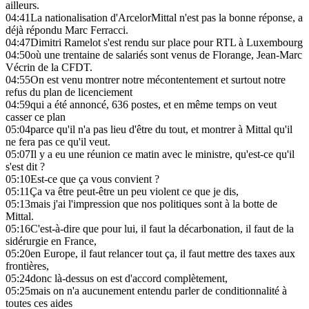
ailleurs.
04:41
La nationalisation d'ArcelorMittal n'est pas la bonne réponse, a
déjà répondu Marc Ferracci.
04:47
Dimitri Ramelot s'est rendu sur place pour RTL à Luxembourg
04:50
où une trentaine de salariés sont venus de Florange, Jean-Marc
Vécrin de la CFDT.
04:55
On est venu montrer notre mécontentement et surtout notre
refus du plan de licenciement
04:59
qui a été annoncé, 636 postes, et en même temps on veut
casser ce plan
05:04
parce qu'il n'a pas lieu d'être du tout, et montrer à Mittal qu'il
ne fera pas ce qu'il veut.
05:07
Il y a eu une réunion ce matin avec le ministre, qu'est-ce qu'il
s'est dit ?
05:10
Est-ce que ça vous convient ?
05:11
Ça va être peut-être un peu violent ce que je dis,
05:13
mais j'ai l'impression que nos politiques sont à la botte de
Mittal.
05:16
C'est-à-dire que pour lui, il faut la décarbonation, il faut de la
sidérurgie en France,
05:20
en Europe, il faut relancer tout ça, il faut mettre des taxes aux
frontières,
05:24
donc là-dessus on est d'accord complètement,
05:25
mais on n'a aucunement entendu parler de conditionnalité à
toutes ces aides