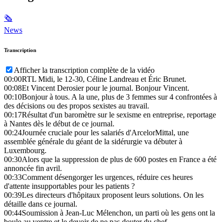
🗞
News
Transcription
Afficher la transcription complète de la vidéo
00:00
RTL Midi, le 12-30, Céline Landreau et Éric Brunet.
00:08
Et Vincent Derosier pour le journal. Bonjour Vincent.
00:10
Bonjour à tous. A la une, plus de 3 femmes sur 4 confrontées à
des décisions ou des propos sexistes au travail.
00:17
Résultat d'un baromètre sur le sexisme en entreprise, reportage
à Nantes dès le début de ce journal.
00:24
Journée cruciale pour les salariés d'ArcelorMittal, une
assemblée générale du géant de la sidérurgie va débuter à
Luxembourg.
00:30
Alors que la suppression de plus de 600 postes en France a été
annoncée fin avril.
00:33
Comment désengorger les urgences, réduire ces heures
d'attente insupportables pour les patients ?
00:39
Les directeurs d'hôpitaux proposent leurs solutions. On les
détaille dans ce journal.
00:44
Soumission à Jean-Luc Mélenchon, un parti où les gens ont la
boule au ventre et le devoir de ne pas douter du chef.