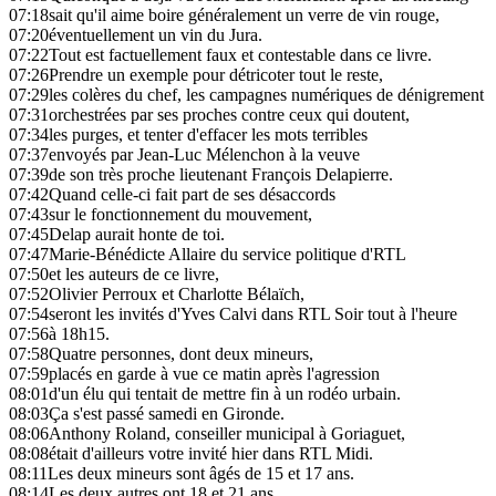
07:18
sait qu'il aime boire généralement un verre de vin rouge,
07:20
éventuellement un vin du Jura.
07:22
Tout est factuellement faux et contestable dans ce livre.
07:26
Prendre un exemple pour détricoter tout le reste,
07:29
les colères du chef, les campagnes numériques de dénigrement
07:31
orchestrées par ses proches contre ceux qui doutent,
07:34
les purges, et tenter d'effacer les mots terribles
07:37
envoyés par Jean-Luc Mélenchon à la veuve
07:39
de son très proche lieutenant François Delapierre.
07:42
Quand celle-ci fait part de ses désaccords
07:43
sur le fonctionnement du mouvement,
07:45
Delap aurait honte de toi.
07:47
Marie-Bénédicte Allaire du service politique d'RTL
07:50
et les auteurs de ce livre,
07:52
Olivier Perroux et Charlotte Bélaïch,
07:54
seront les invités d'Yves Calvi dans RTL Soir tout à l'heure
07:56
à 18h15.
07:58
Quatre personnes, dont deux mineurs,
07:59
placés en garde à vue ce matin après l'agression
08:01
d'un élu qui tentait de mettre fin à un rodéo urbain.
08:03
Ça s'est passé samedi en Gironde.
08:06
Anthony Roland, conseiller municipal à Goriaguet,
08:08
était d'ailleurs votre invité hier dans RTL Midi.
08:11
Les deux mineurs sont âgés de 15 et 17 ans.
08:14
Les deux autres ont 18 et 21 ans.