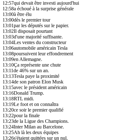
12:57
qui devait être investi aujourd'hui
12:58
a échoué à la surprise générale
13:00
à être élu
13:00
dès le premier tour
13:01
par les députés sur le papier.
13:02
Il disposait pourtant
13:03
d'une majorité suffisante.
13:04
Les ventes du constructeur
13:06
automobile américain Tesla
13:08
poursuivent leur effondrement
13:09
en Allemagne.
13:10
Ça représente une chute
13:11
de 46% sur un an.
13:13
Tesla paye la proximité
13:14
de son patron Elon Musk
13:15
avec le président américain
13:16
Donald Trump.
13:18
RTL midi.
13:19
Le foot et on connaîtra
13:20
ce soir le premier qualifié
13:22
pour la finale
13:23
de la Ligue des Champions.
13:24
Inter Milan au Barcelone.
13:25
Ah là les deux équipes
13:26
s'étaient quittées sur un nul.