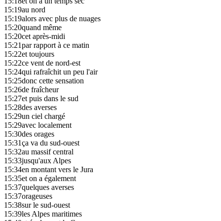
15:18
et on a un temps sec
15:19
au nord
15:19
alors avec plus de nuages
15:20
quand même
15:20
cet après-midi
15:21
par rapport à ce matin
15:22
et toujours
15:22
ce vent de nord-est
15:24
qui rafraîchit un peu l'air
15:25
donc cette sensation
15:26
de fraîcheur
15:27
et puis dans le sud
15:28
des averses
15:29
un ciel chargé
15:29
avec localement
15:30
des orages
15:31
ça va du sud-ouest
15:32
au massif central
15:33
jusqu'aux Alpes
15:34
en montant vers le Jura
15:35
et on a également
15:37
quelques averses
15:37
orageuses
15:38
sur le sud-ouest
15:39
les Alpes maritimes