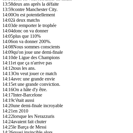
13:58
deux ans après la défaite
13:59
contre Manchester City.
14:00
On est potentiellement
14:02
à deux matchs
14:03
de remporter le trophée
14:04
donc on va donner
14:05
plus que 110%
14:06
on va donner 200%.
14:08
Nous sommes conscients
14:09
qu'on joue une demi-finale
14:10
de Ligue des Champions
14:11
et que ça n'arrive pas
14:12
tous les ans.
14:13
On veut jouer ce match
14:14
avec une grande envie
14:15
et une grande conviction.
14:16
On a hâte d'y être.
14:17
Inter-Barcelone
14:19
c'était aussi
14:20
une demi-finale incroyable
14:21
en 2010
14:22
lorsque les Nerazzuris
14:24
avaient fait chuter
14:25
le Barça de Messi
14:26
quasi invincible alors.