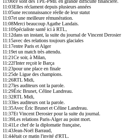
11:00
ce sont des TPE-PME en grande difficulté financière.
11:03
Elles réclament depuis plusieurs années
11:05
une reconnaissance réelle de leur statut
11:07
et une meilleure rémunération.
11:08
Merci beaucoup Agathe Landais.
11:10
Spécialiste santé ici à RTL,
11:12
dans un instant, la suite du journal de Vincent Derosier
11:15
avec des relations toujours glaciales
11:17
entre Paris et Alger
11:19
et un match très attendu.
11:21
Ce soir, à Milan,
11:22
l'Inter reçoit le Barça
11:23
pour une place en finale
11:25
de Ligue des champions.
11:26
RTL Midi,
11:27
les auditeurs ont la parole.
11:29
Éric Brunet, Céline Landreau.
11:32
RTL Midi,
11:33
les auditeurs ont la parole.
11:35
Avec Éric Brunet et Céline Landreau.
11:37
Et Vincent Derosier pour la suite du journal.
11:39
Les relations Paris-Alger au point mort.
11:41
Le chef de la diplomatie française,
11:43
Jean-Noël Barraud,
11:44
était ce matin l'invité d'RTL.