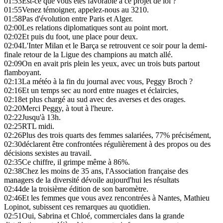
01:53
Est-ce que vous êtes favorable à ce projet de loi ?
01:55
Venez témoigner, appelez-nous au 3210.
01:58
Pas d'évolution entre Paris et Alger.
02:00
Les relations diplomatiques sont au point mort.
02:02
Et puis du foot, une place pour deux.
02:04
L'Inter Milan et le Barça se retrouvent ce soir pour la demi-
finale retour de la Ligue des champions au match allé.
02:09
On en avait pris plein les yeux, avec un trois buts partout
flamboyant.
02:13
La météo à la fin du journal avec vous, Peggy Broch ?
02:16
Et un temps sec au nord entre nuages et éclaircies,
02:18
et plus chargé au sud avec des averses et des orages.
02:20
Merci Peggy, à tout à l'heure.
02:22
Jusqu'à 13h.
02:25
RTL midi.
02:26
Plus des trois quarts des femmes salariées, 77% précisément,
02:30
déclarent être confrontées régulièrement à des propos ou des
décisions sexistes au travail.
02:35
Ce chiffre, il grimpe même à 86%.
02:38
Chez les moins de 35 ans, l'Association française des
managers de la diversité dévoile aujourd'hui les résultats
02:44
de la troisième édition de son baromètre.
02:46
Et les femmes que vous avez rencontrées à Nantes, Mathieu
Lopinot, subissent ces remarques au quotidien.
02:51
Oui, Sabrina et Chloé, commerciales dans la grande