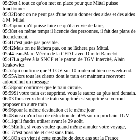
05:29
et à tout ce qu'on met en place pour que Mittal puisse
fonctionner.
05:32
Donc on ne peut pas d'une main donner des aides et des aides
à M. Mittal
05:35
pour qu'il puisse faire ce qu'il a envie de faire,
05:38
et en même temps il licencie des personnes, il fait des plans de
licenciement,
05:41
c'est juste pas possible.
05:42
Mais on ne lâchera pas, on ne lâchera pas Mittal.
05:44
Jean-Marc Vécrin de la CFDT avec Dimitri Ramelot.
05:47
La grève à la SNCF et le patron de TGV Intercité, Alain
Krakowicz,
05:52
qui confirme que 9 TGV sur 10 rouleront bien ce week-end.
05:55
Alors tous les clients dont le train est maintenu recevront
aujourd'hui un message
05:58
pour confirmer que le train circule.
05:59
Si votre train est supprimé, vous le saurez au plus tard demain.
06:03
Tous ceux dont le train supprimé est supprimé se verront
proposer un autre train
06:06
pour la même destination et le même jour,
06:08
ainsi qu'un bon de réduction de 50% sur un prochain TGV
06:11
qu'il faudra utiliser avant le 29 août.
06:15
Enfin, si vous voulez quand même annuler votre voyage,
06:17
c'est possible et c'est sans frais.
06:18
On en vient à cette enquête de deux ans sur la France