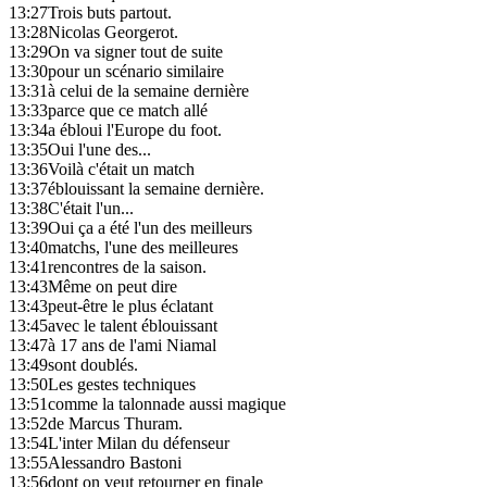
13:27
Trois buts partout.
13:28
Nicolas Georgerot.
13:29
On va signer tout de suite
13:30
pour un scénario similaire
13:31
à celui de la semaine dernière
13:33
parce que ce match allé
13:34
a ébloui l'Europe du foot.
13:35
Oui l'une des...
13:36
Voilà c'était un match
13:37
éblouissant la semaine dernière.
13:38
C'était l'un...
13:39
Oui ça a été l'un des meilleurs
13:40
matchs, l'une des meilleures
13:41
rencontres de la saison.
13:43
Même on peut dire
13:43
peut-être le plus éclatant
13:45
avec le talent éblouissant
13:47
à 17 ans de l'ami Niamal
13:49
sont doublés.
13:50
Les gestes techniques
13:51
comme la talonnade aussi magique
13:52
de Marcus Thuram.
13:54
L'inter Milan du défenseur
13:55
Alessandro Bastoni
13:56
dont on veut retourner en finale