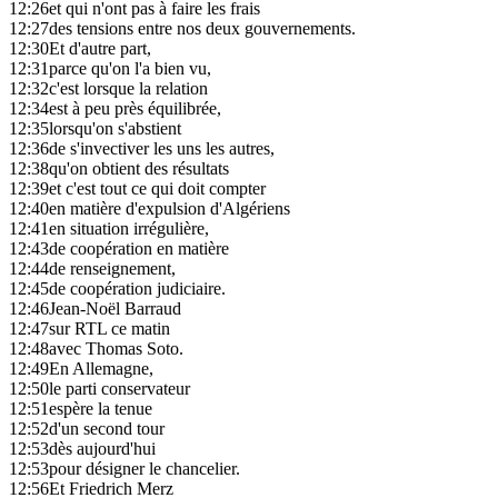
12:26
et qui n'ont pas à faire les frais
12:27
des tensions entre nos deux gouvernements.
12:30
Et d'autre part,
12:31
parce qu'on l'a bien vu,
12:32
c'est lorsque la relation
12:34
est à peu près équilibrée,
12:35
lorsqu'on s'abstient
12:36
de s'invectiver les uns les autres,
12:38
qu'on obtient des résultats
12:39
et c'est tout ce qui doit compter
12:40
en matière d'expulsion d'Algériens
12:41
en situation irrégulière,
12:43
de coopération en matière
12:44
de renseignement,
12:45
de coopération judiciaire.
12:46
Jean-Noël Barraud
12:47
sur RTL ce matin
12:48
avec Thomas Soto.
12:49
En Allemagne,
12:50
le parti conservateur
12:51
espère la tenue
12:52
d'un second tour
12:53
dès aujourd'hui
12:53
pour désigner le chancelier.
12:56
Et Friedrich Merz