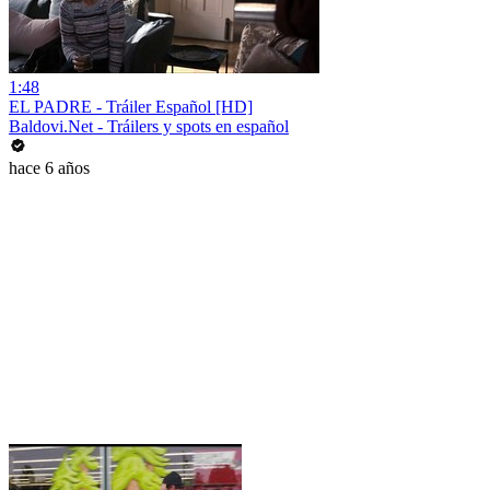
1:48
EL PADRE - Tráiler Español [HD]
Baldovi.Net - Tráilers y spots en español
hace 6 años