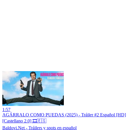
1:57
AGÁRRALO COMO PUEDAS (2025) - Tráiler #2 Español [HD]
[Castellano 2.0] 🎞️🇪🇸
Baldovi.Net - Tráilers y spots en español