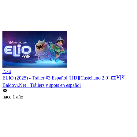
2:34
ELIO (2025) - Tráiler #3 Español [HD][Castellano 2.0] 🎞️🇪🇸
Baldovi.Net - Tráilers y spots en español
hace 1 año