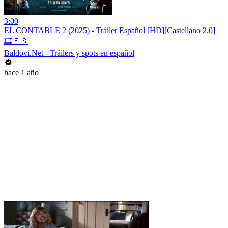
3:00
EL CONTABLE 2 (2025) - Tráiler Español [HD][Castellano 2.0]
🎞️🇪🇸
Baldovi.Net - Tráilers y spots en español
hace 1 año