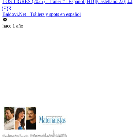
LOS TIGRES (2025) - Tráiler #1 Español [HD][Castellano 2.0] 🎞️
🇪🇸
Baldovi.Net - Tráilers y spots en español
hace 1 año