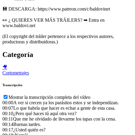
💾 DESCARGA: https://www.patreon.com/c/baldovinet
👀 ¿ QUIERES VER MÁS TRÁILERS? ➡ Entra en
www.baldovi.net
(El copyright del tráiler pertenece a los respectivos autores,
productoras y distribuidoras.)
Categoría
🎥
Cortometrajes
Transcripción
Mostrar la transcripción completa del vídeo
00:00
A ver si crecen ya los parásitos estos y se independizan.
00:07
Lo que habría que hacer es echar a gente de esta casa.
00:10
¿Pero qué haces tú aquí otra vez?
00:11
Que me he olvidado de llevarme los tapas con la cena.
00:14
Buenas tardes.
00:17
¿Usted quién es?