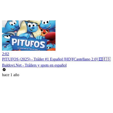
2:02
PITUFOS (2025) - Tráiler #1 Español [HD][Castellano 2.0] 🎞️🇪🇸
Baldovi.Net - Tráilers y spots en español
hace 1 año