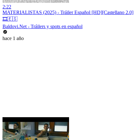
2:22
MATERIALISTAS (2025) - Tráiler Español [HD][Castellano 2.0]
🎞️🇪🇸
Baldovi.Net - Tráilers y spots en español
hace 1 año