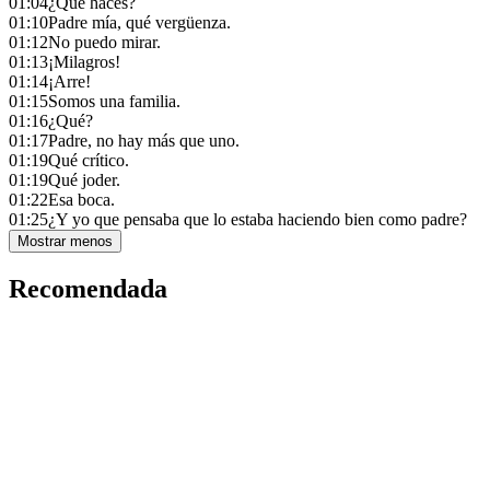
01:04
¿Qué haces?
01:10
Padre mía, qué vergüenza.
01:12
No puedo mirar.
01:13
¡Milagros!
01:14
¡Arre!
01:15
Somos una familia.
01:16
¿Qué?
01:17
Padre, no hay más que uno.
01:19
Qué crítico.
01:19
Qué joder.
01:22
Esa boca.
01:25
¿Y yo que pensaba que lo estaba haciendo bien como padre?
Mostrar menos
Recomendada