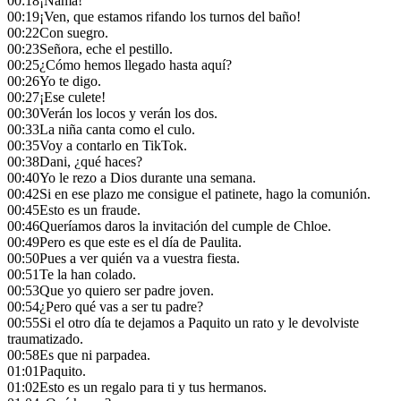
00:18
¡Namá!
00:19
¡Ven, que estamos rifando los turnos del baño!
00:22
Con suegro.
00:23
Señora, eche el pestillo.
00:25
¿Cómo hemos llegado hasta aquí?
00:26
Yo te digo.
00:27
¡Ese culete!
00:30
Verán los locos y verán los dos.
00:33
La niña canta como el culo.
00:35
Voy a contarlo en TikTok.
00:38
Dani, ¿qué haces?
00:40
Yo le rezo a Dios durante una semana.
00:42
Si en ese plazo me consigue el patinete, hago la comunión.
00:45
Esto es un fraude.
00:46
Queríamos daros la invitación del cumple de Chloe.
00:49
Pero es que este es el día de Paulita.
00:50
Pues a ver quién va a vuestra fiesta.
00:51
Te la han colado.
00:53
Que yo quiero ser padre joven.
00:54
¿Pero qué vas a ser tu padre?
00:55
Si el otro día te dejamos a Paquito un rato y le devolviste
traumatizado.
00:58
Es que ni parpadea.
01:01
Paquito.
01:02
Esto es un regalo para ti y tus hermanos.