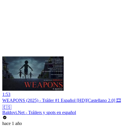
1:53
WEAPONS (2025) - Tráiler #1 Español [HD][Castellano 2.0] 🎞️
🇪🇸
Baldovi.Net - Tráilers y spots en español
hace 1 año