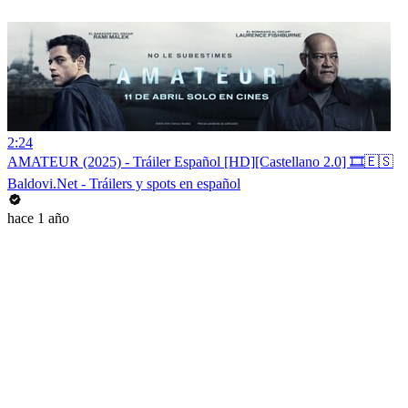
2:24
AMATEUR (2025) - Tráiler Español [HD][Castellano 2.0] 🎞️🇪🇸
Baldovi.Net - Tráilers y spots en español
hace 1 año