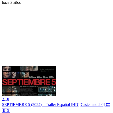
hace 3 años
2:18
SEPTIEMBRE 5 (2024) – Tráiler Español [HD][Castellano 2.0] 🎞️
🇪🇸