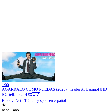
1:00
AGÁRRALO COMO PUEDAS (2025) - Tráiler #1 Español [HD]
[Castellano 2.0] 🎞️🇪🇸
Baldovi.Net - Tráilers y spots en español
hace 1 año