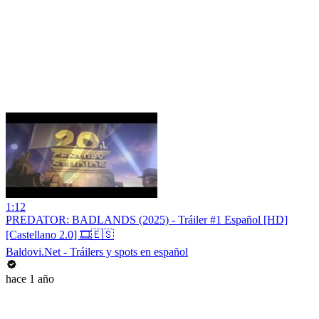
1:12
PREDATOR: BADLANDS (2025) - Tráiler #1 Español [HD]
[Castellano 2.0] 🎞️🇪🇸
Baldovi.Net - Tráilers y spots en español
hace 1 año