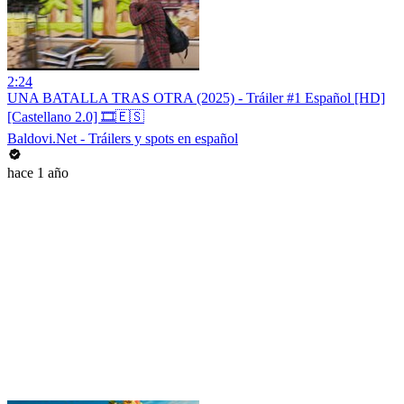
2:24
UNA BATALLA TRAS OTRA (2025) - Tráiler #1 Español [HD]
[Castellano 2.0] 🎞️🇪🇸
Baldovi.Net - Tráilers y spots en español
hace 1 año