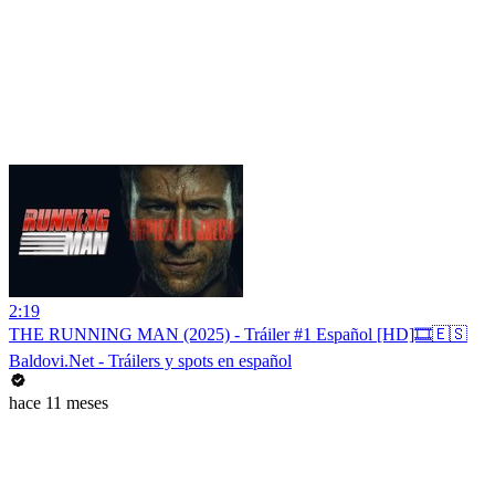
2:19
THE RUNNING MAN (2025) - Tráiler #1 Español [HD]🎞️🇪🇸
Baldovi.Net - Tráilers y spots en español
hace 11 meses