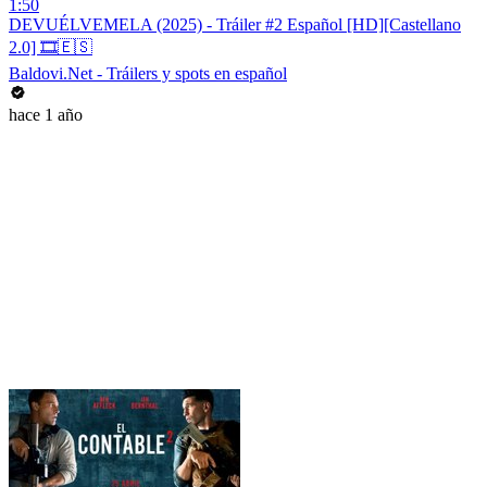
1:50
DEVUÉLVEMELA (2025) - Tráiler #2 Español [HD][Castellano
2.0] 🎞️🇪🇸
Baldovi.Net - Tráilers y spots en español
hace 1 año