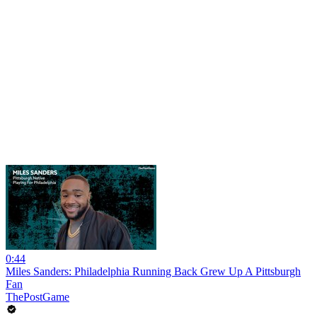
0:44
Miles Sanders: Philadelphia Running Back Grew Up A Pittsburgh
Fan
ThePostGame