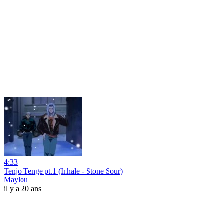
4:33
Tenjo Tenge pt.1 (Inhale - Stone Sour)
Maylou_
il y a 20 ans