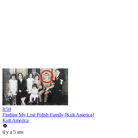
8:59
Finding My Lost Polish Family [Kult America]
Kult America
il y a 5 ans