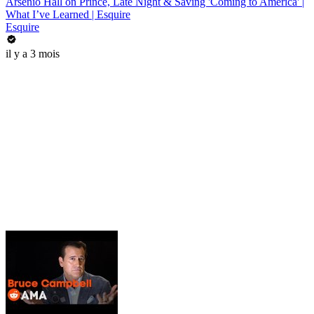
Arsenio Hall on Prince, Late Night & Saving 'Coming to America' |
What I’ve Learned | Esquire
Esquire
il y a 3 mois