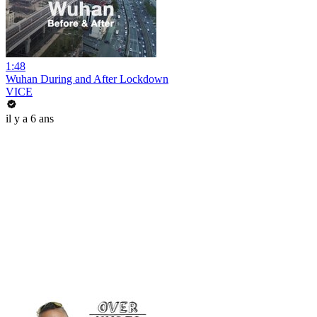
1:48
Wuhan During and After Lockdown
VICE
il y a 6 ans