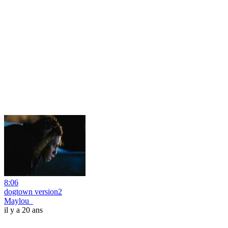
8:06
dogtown version2
Maylou_
il y a 20 ans