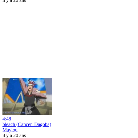
il y a 20 ans
4:48
bleach (Cancer_Dagoba)
Maylou_
il y a 20 ans