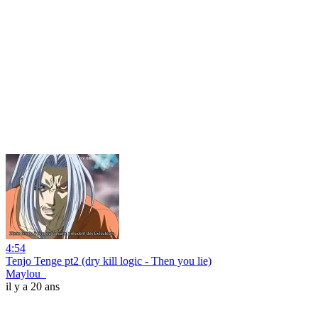
4:54
Tenjo Tenge pt2 (dry kill logic - Then you lie)
Maylou_
il y a 20 ans