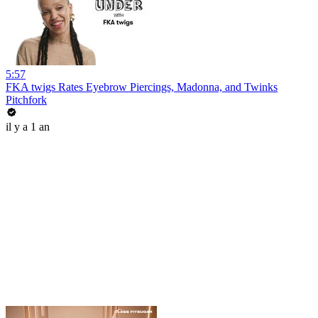
5:57
FKA twigs Rates Eyebrow Piercings, Madonna, and Twinks
Pitchfork
il y a 1 an