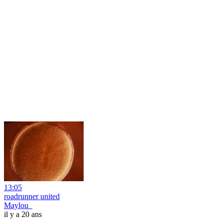
13:05
roadrunner united
Maylou_
il y a 20 ans