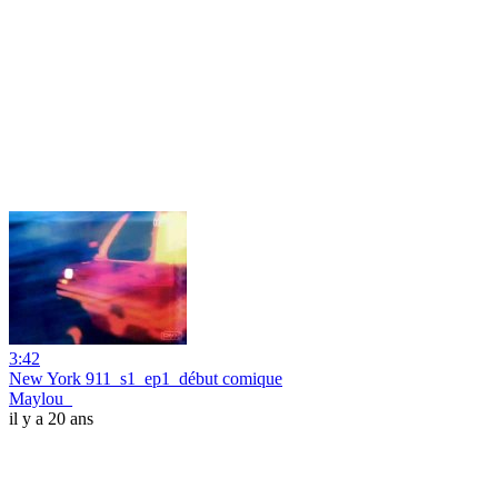
3:42
New York 911_s1_ep1_début comique
Maylou_
il y a 20 ans