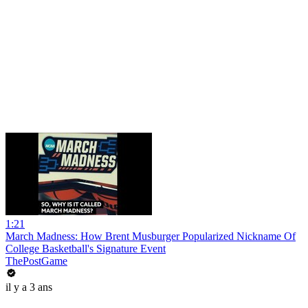
1:21
March Madness: How Brent Musburger Popularized Nickname Of
College Basketball's Signature Event
ThePostGame
il y a 3 ans