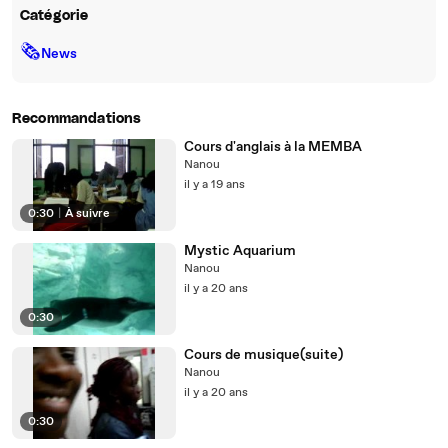
Catégorie
🗞
News
Recommandations
Cours d'anglais à la MEMBA
Nanou
il y a 19 ans
0:30
|
À suivre
Mystic Aquarium
Nanou
il y a 20 ans
0:30
Cours de musique(suite)
Nanou
il y a 20 ans
0:30