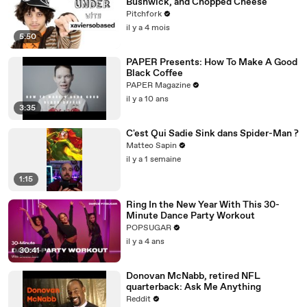
Bushwick, and Chopped Cheese
Pitchfork
il y a 4 mois
5:50
PAPER Presents: How To Make A Good
Black Coffee
PAPER Magazine
il y a 10 ans
3:35
C'est Qui Sadie Sink dans Spider-Man ?
Matteo Sapin
il y a 1 semaine
1:15
Ring In the New Year With This 30-
Minute Dance Party Workout
POPSUGAR
il y a 4 ans
30:41
Donovan McNabb, retired NFL
quarterback: Ask Me Anything
Reddit