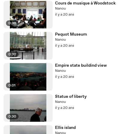
Cours de musique à Woodstock
Nanou
il y a 20 ans
0:30
Pequot Museum
Nanou
il y a 20 ans
0:30
Empire state buildind view
Nanou
il y a 20 ans
0:01
Statue of liberty
Nanou
il y a 20 ans
0:30
Ellis island
Nanou