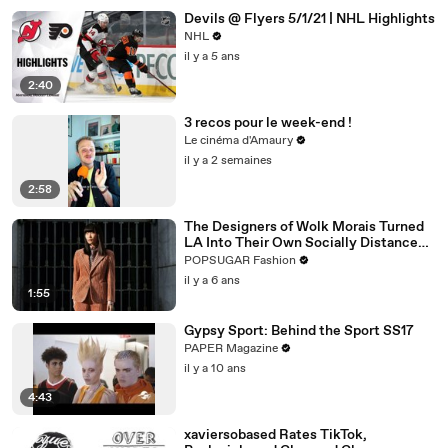
Devils @ Flyers 5/1/21 | NHL Highlights
NHL
il y a 5 ans
2:40
3 recos pour le week-end !
Le cinéma d'Amaury
il y a 2 semaines
2:58
The Designers of Wolk Morais Turned
LA Into Their Own Socially Distanced
Runway
POPSUGAR Fashion
il y a 6 ans
1:55
Gypsy Sport: Behind the Sport SS17
PAPER Magazine
il y a 10 ans
4:43
xaviersobased Rates TikTok,