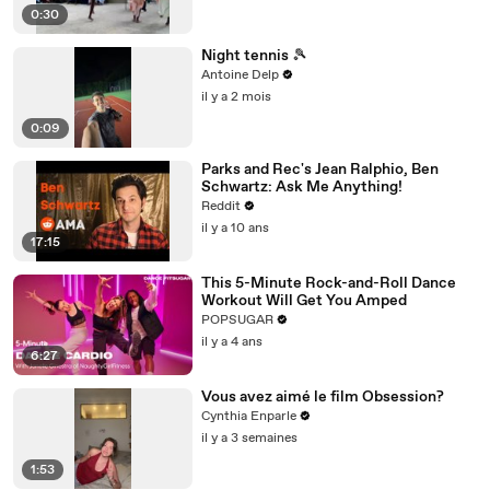
0:30
Night tennis 🎾
Antoine Delp
il y a 2 mois
0:09
Parks and Rec's Jean Ralphio, Ben
Schwartz: Ask Me Anything!
Reddit
il y a 10 ans
17:15
This 5-Minute Rock-and-Roll Dance
Workout Will Get You Amped
POPSUGAR
il y a 4 ans
6:27
Vous avez aimé le film Obsession?
Cynthia Enparle
il y a 3 semaines
1:53