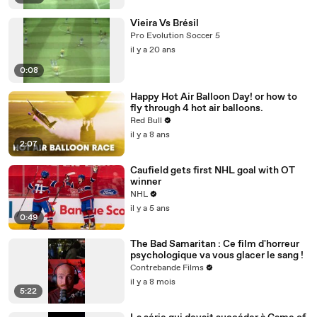
Vieira Vs Brésil
Pro Evolution Soccer 5
il y a 20 ans
0:08
Happy Hot Air Balloon Day! or how to
fly through 4 hot air balloons.
Red Bull
il y a 8 ans
2:07
Caufield gets first NHL goal with OT
winner
NHL
il y a 5 ans
0:49
The Bad Samaritan : Ce film d'horreur
psychologique va vous glacer le sang !
Contrebande Films
il y a 8 mois
5:22