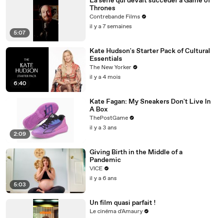
La série qui devait succéder à Game of
Thrones
Contrebande Films
il y a 7 semaines
5:07
Kate Hudson's Starter Pack of Cultural
Essentials
The New Yorker
il y a 4 mois
6:40
Kate Fagan: My Sneakers Don't Live In
A Box
ThePostGame
il y a 3 ans
2:09
Giving Birth in the Middle of a
Pandemic
VICE
il y a 6 ans
5:03
Un film quasi parfait !
Le cinéma d'Amaury