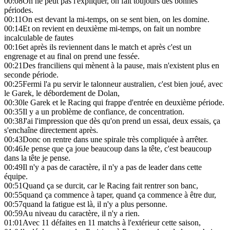
00:08
On ne peut pas l'expliquer, on fait toujours des bonnes
périodes.
00:11
On est devant la mi-temps, on se sent bien, on les domine.
00:14
Et on revient en deuxième mi-temps, on fait un nombre
incalculable de fautes
00:16
et après ils reviennent dans le match et après c'est un
engrenage et au final on prend une fessée.
00:21
Des franciliens qui mènent à la pause, mais n'existent plus en
seconde période.
00:25
Fermi l'a pu servir le talonneur australien, c'est bien joué, avec
le Garek, le débordement de Dolan,
00:30
le Garek et le Racing qui frappe d'entrée en deuxième période.
00:35
Il y a un problème de confiance, de concentration.
00:38
J'ai l'impression que dès qu'on prend un essai, deux essais, ça
s'enchaîne directement après.
00:43
Donc on rentre dans une spirale très compliquée à arrêter.
00:46
Je pense que ça joue beaucoup dans la tête, c'est beaucoup
dans la tête je pense.
00:49
Il n'y a pas de caractère, il n'y a pas de leader dans cette
équipe.
00:51
Quand ça se durcit, car le Racing fait rentrer son banc,
00:55
quand ça commence à taper, quand ça commence à être dur,
00:57
quand la fatigue est là, il n'y a plus personne.
00:59
Au niveau du caractère, il n'y a rien.
01:01
Avec 11 défaites en 11 matchs à l'extérieur cette saison,