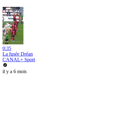
0:35
La fusée Dréan
CANAL+ Sport
il y a 6 mois