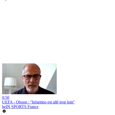
0:50
UEFA - Olsson : ''Infantino est allé trop loin''
beIN SPORTS France