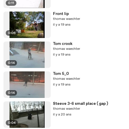
0:11
Front lip
thomas waechter
il y a 19 ans
0:06
Tom crook
thomas waechter
il y a 19 ans
0:14
Tom 5_0
thomas waechter
il y a 19 ans
0:14
Steeve 3-6 small place ( gap )
thomas waechter
il y a 20 ans
0:04