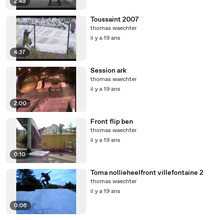
2:49
Toussaint 2007
thomas waechter
il y a 19 ans
4:37
Session ark
thomas waechter
il y a 19 ans
2:00
Front flip ben
thomas waechter
il y a 19 ans
0:10
Toma nollieheelfront villefontaine 2
thomas waechter
il y a 19 ans
0:06