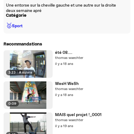
Une entorse sur la cheville gauche et une autre sur la droite
deux semaine apré
Catégorie
🥇
Sport
Recommandations
été 08....
thomas waechter
il y a 18 ans
3:23
|
À suivre
WesH WeSh
thomas waechter
il y a 18 ans
0:09
MAIS quel projet !_0001
thomas waechter
il y a 19 ans