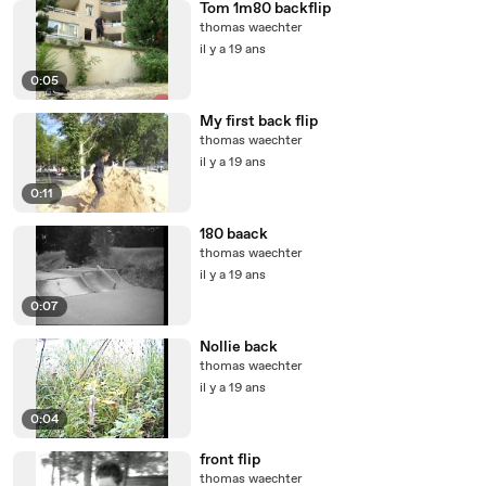
Tom 1m80 backflip
thomas waechter
il y a 19 ans
0:05
My first back flip
thomas waechter
il y a 19 ans
0:11
180 baack
thomas waechter
il y a 19 ans
0:07
Nollie back
thomas waechter
il y a 19 ans
0:04
front flip
thomas waechter