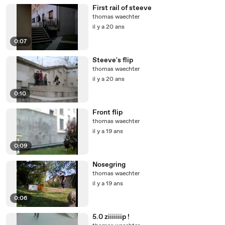
First rail of steeve
thomas waechter
il y a 20 ans
0:07
Steeve's flip
thomas waechter
il y a 20 ans
0:10
Front flip
thomas waechter
il y a 19 ans
0:09
Nosegring
thomas waechter
il y a 19 ans
0:06
5.0 ziiiiiiip !