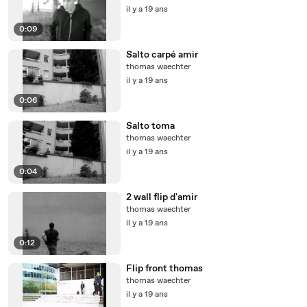
il y a 19 ans
0:09
Salto carpé amir
thomas waechter
il y a 19 ans
0:06
Salto toma
thomas waechter
il y a 19 ans
0:04
2 wall flip d'amir
thomas waechter
il y a 19 ans
0:12
Flip front thomas
thomas waechter
il y a 19 ans