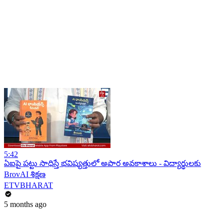
5:42
ఏఐపై పట్టు సాధిస్తే భవిష్యత్తులో అపార అవకాశాలు - విద్యార్థులకు
BrovAI శిక్షణ
ETVBHARAT
5 months ago