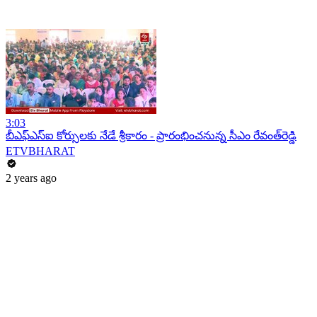
3:03
బీఎఫ్‌ఎస్‌ఐ కోర్సులకు నేడే శ్రీకారం - ప్రారంభించనున్న సీఎం రేవంత్​రెడ్డి
ETVBHARAT
2 years ago