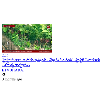
2:25
'ప్లాస్టాసురాకు ఆహారం ఇవ్వండి - చెట్లను పెంచండి' : ప్లాస్టిక్ నివారణకు
వినూత్న కార్యక్రమం
ETVBHARAT
3 months ago