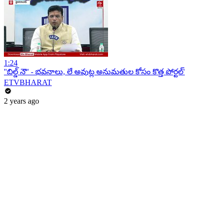
1:24
''బిల్డ్ నౌ' - భవనాలు, లే అవుట్ల అనుమతుల కోసం కొత్త పోర్టల్'
ETVBHARAT
2 years ago