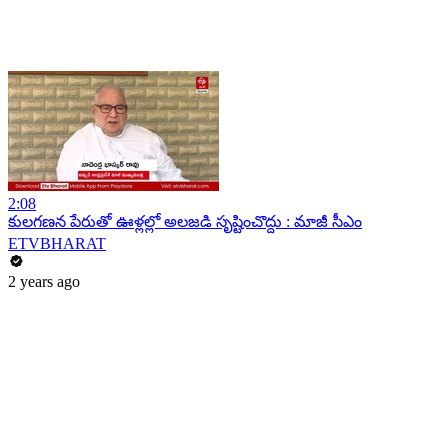
2:08
కులగణన పేరుతో ఊళ్లల్లో అలజడి సృష్టించొద్దు : మాజీ సీఎం
ETVBHARAT
2 years ago