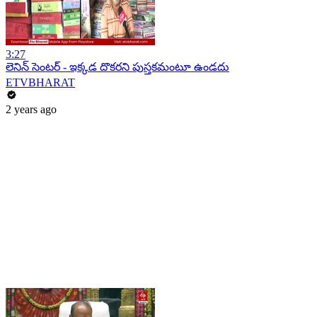
3:27
లెనిన్ సెంటర్ - ఇక్కడ దొకరని పుస్తకమంటూ ఉండదు
ETVBHARAT
2 years ago