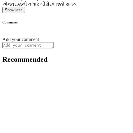
એનતરાણની તયારં ચીસેરવ તક્કો સમય
Show less
Comments
Add your comment
Recommended