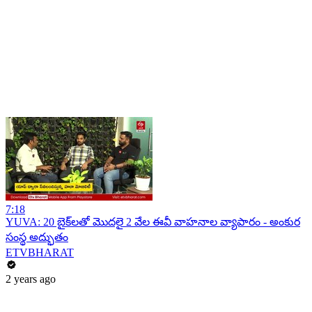
7:18
YUVA: 20 బైక్​లతో మొదలై 2 వేల ఈవీ వాహనాల వ్యాపారం - అంకుర
సంస్థ అద్భుతం
ETVBHARAT
2 years ago