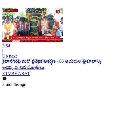
3:54
|
Up next
కైలాసగిరిపై మరో ప్రత్యేక ఆకర్షణ - 65 అడుగుల త్రిశూలాన్ని
ఆవిష్కరించిన మంత్రులు
ETVBHARAT
3 months ago