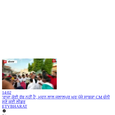
14:02
'ਰਾਜਾ ਕੋਈ ਰੱਬ ਨਹੀਂ ਹੈ', ਮਦਨ ਲਾਲ ਜਲਾਲਪੁਰ ਘਰ ਪੁੱਜੇ ਸਾਬਕਾ CM ਚੰਨੀ
ਸਣੇ ਕਈ ਲੀਡਰ
ETVBHARAT