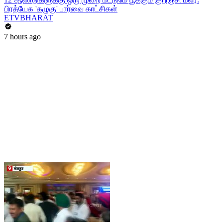
பிரத்யேக 'கழுகு' பார்வை காட்சிகள்
ETVBHARAT
7 hours ago