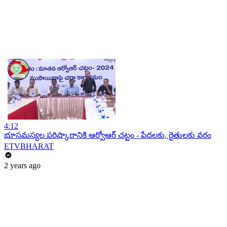
4:12
భూసమస్యల పరిష్కారానికి ఆర్వోఆర్ చ‌ట్టం - పేద‌ల‌కు, రైతుల‌కు వరం
ETVBHARAT
2 years ago