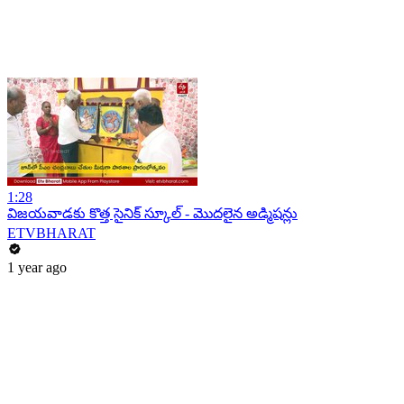
1:28
విజయవాడకు కొత్త సైనిక్ స్కూల్ - మొదలైన అడ్మిషన్లు
ETVBHARAT
1 year ago