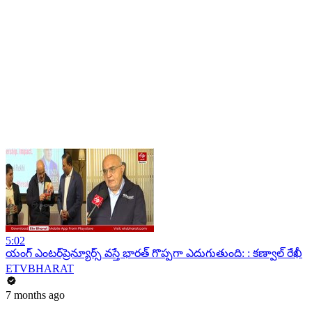
5:02
యంగ్ ఎంటర్‌ప్రెన్యూర్స్ వస్తే భారత్ గొప్పగా ఎదుగుతుంది: : కణ్వాల్ రేఖీ
ETVBHARAT
7 months ago