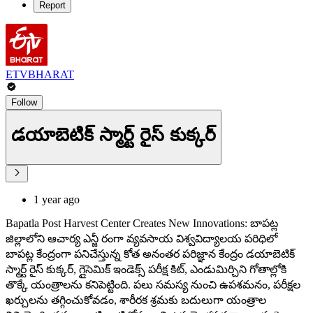
Report
ETVBHARAT
Follow
డయాబెటిక్‌ స్మార్ట్‌ రైస్‌ కుక్కర్‌
1 year ago
Bapatla Post Harvest Center Creates New Innovations: బాపట్ల
జిల్లాలోని ఆచార్య ఎన్జీ రంగా వ్యవసాయ విశ్వవిద్యాలయ పరిధిలో
బాపట్ల కేంద్రంగా పనిచేస్తున్న కోత అనంతర పరిజ్ఞాన కేంద్రం డయాబెటిక్‌
స్మార్ట్‌ రైస్‌ కుక్కర్, గ్లైసెమిక్‌ ఇండెక్స్‌ పరీక్ష కిట్, ఎండుమిర్చిని గోతాల్లోకి
తొక్కే యంత్రాలను కనిపెట్టింది. పలు సమస్య నుంచి ఉపశమనం, పరీక్షల
ఖర్చులను తగ్గించుకోవడం, శారీరక శ్రమకు బదులుగా యంత్రాల