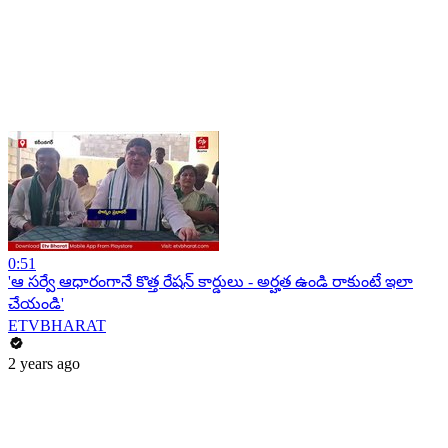
0:51
'ఆ సర్వే ఆధారంగానే కొత్త రేషన్ కార్డులు - అర్హత ఉండి రాకుంటే ఇలా
చేయండి'
ETVBHARAT
2 years ago