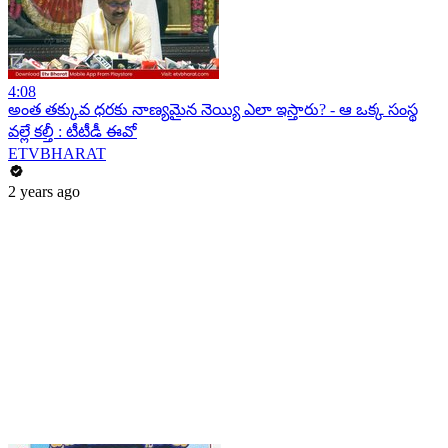
4:08
అంత తక్కువ ధరకు నాణ్యమైన నెయ్యి ఎలా ఇస్తారు? - ఆ ఒక్క సంస్థ
వల్లే కల్తీ : టీటీడీ ఈవో
ETVBHARAT
2 years ago