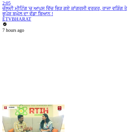
2:05
ਚੱਲਦੀ ਮੀਟਿੰਗ 'ਚ ਆਪਸ ਵਿੱਚ ਭਿੜ ਗਏ ਕਾਂਗਰਸੀ ਵਰਕਰ, ਰਾਜਾ ਵੜਿੰਗ ਤੇ
ਭੂਪੇਸ਼ ਬਘੇਲ ਦਾ ਵੱਡਾ ਬਿਆਨ !
ETVBHARAT
7 hours ago