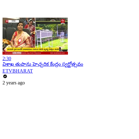
2:30
విశాఖ తుపాను హెచ్చరిక కేంద్రం స్వర్ణోత్సవం
ETVBHARAT
2 years ago