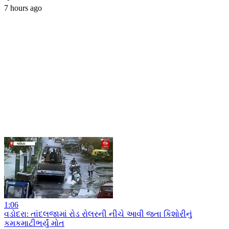
7 hours ago
1:06
વડોદરા: તાંદલજામાં રોડ રોલરની નીચે આવી જતા કિશોરીનું
કમકમાટીભર્યું મોત