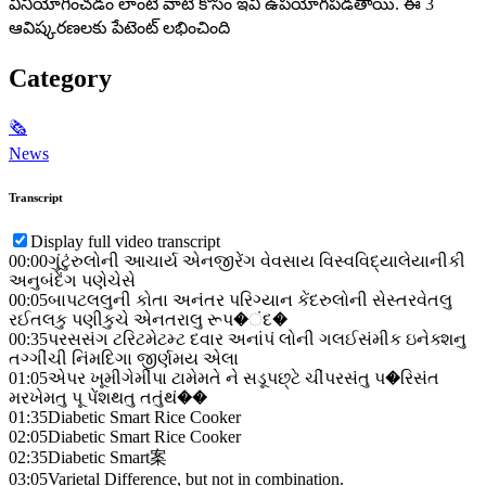
వినియోగించడం లాంటి వాటి కోసం ఇవి ఉపయోగపడతాయి. ఈ 3
ఆవిష్కరణలకు పేటెంట్‌ లభించింది
Category
🗞
News
Transcript
Display full video transcript
00:00
ગુંટુંરુલોની આચાર્ય એનજીરેંગ વેવસાય વિસ્વવિદ્યાલેયાનીકી
અનુબંદેંગ પણેચેસે
00:05
બાપટલલુની કોતા અનંતર પરિગ્યાન કેંદરુલોની સેસ્તરવેતલુ
રઈતલકુ પણીકુચે એનતરાલુ રૂપ�ંદ�
00:35
પરસસંગ ટરિટમેટમ્ટ દવાર અનાંપં લોની ગલઈસંમીક ઇનેક્શનુ
તગ્ગીંચી નિંમદિગા જીર્ણમય એલા
01:05
એપર ખૂમીગેમીંપા ટામેમતે ને સડૂપછ્ટે ચીંપરસંતુ પ�રિસંત
મરખેમતુ પૂ પેંશથતુ તતુંથં��
01:35
Diabetic Smart Rice Cooker
02:05
Diabetic Smart Rice Cooker
02:35
Diabetic Smart案
03:05
Varietal Difference, but not in combination.