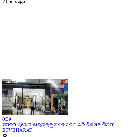
7 hours ago
0:39
ସପ୍ତମ ଶ୍ରେଣୀ ଛାତ୍ରୀଙ୍କୁ ଅସଦାଚରଣ କରି ଶିକ୍ଷକ ଗିରଫ୍
ETVBHARAT