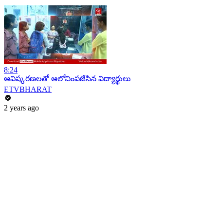
8:24
ఆవిష్కరణలతో ఆలోచింపజేసిన విద్యార్థులు
ETVBHARAT
2 years ago