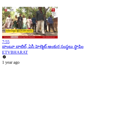
7:55
బాంబూ బాటిల్‌, ఏసీ హెల్మెట్‌-అంకుర సంస్థలు స్థాపిం
ETVBHARAT
1 year ago