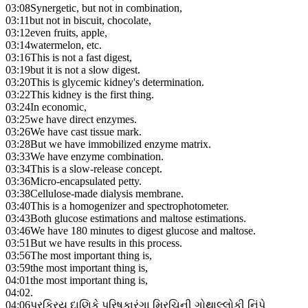
03:08
Synergetic, but not in combination,
03:11
but not in biscuit, chocolate,
03:12
even fruits, apple,
03:14
watermelon, etc.
03:16
This is not a fast digest,
03:19
but it is not a slow digest.
03:20
This is glycemic kidney's determination.
03:22
This kidney is the first thing.
03:24
In economic,
03:25
we have direct enzymes.
03:26
We have cast tissue mark.
03:28
But we have immobilized enzyme matrix.
03:33
We have enzyme combination.
03:34
This is a slow-release concept.
03:36
Micro-encapsulated petty.
03:38
Cellulose-made dialysis membrane.
03:40
This is a homogenizer and spectrophotometer.
03:43
Both glucose estimations and maltose estimations.
03:46
We have 180 minutes to digest glucose and maltose.
03:51
But we have results in this process.
03:56
The most important thing is,
03:59
the most important thing is,
04:01
the most important thing is,
04:02
.
04:06
પરક્રિય દાણિકે પરિષકારંગા મિરચિની ગોથાલ્લોકી નિંપે