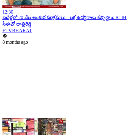
12:30
ఐదేళ్లలో 20 వేల అంకుర పరిశ్రమలు - లక్ష ఉద్యోగాలు కల్పిస్తాం: RTIH​
సీఈవో ధాత్రిరెడ్డి
ETVBHARAT
8 months ago