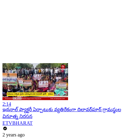
2:14
ఇథనాల్​ ఫ్యాక్టరీ ఏర్పాటుకు వ్యతిరేకంగా దిలావర్​పూర్​ గ్రామస్థుల
వినూత్న నిరసన
ETVBHARAT
2 years ago