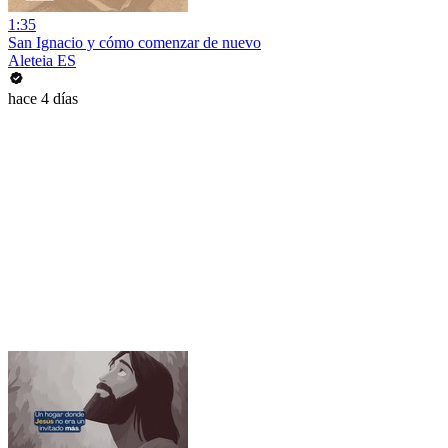
1:35
San Ignacio y cómo comenzar de nuevo
Aleteia ES
hace 4 días