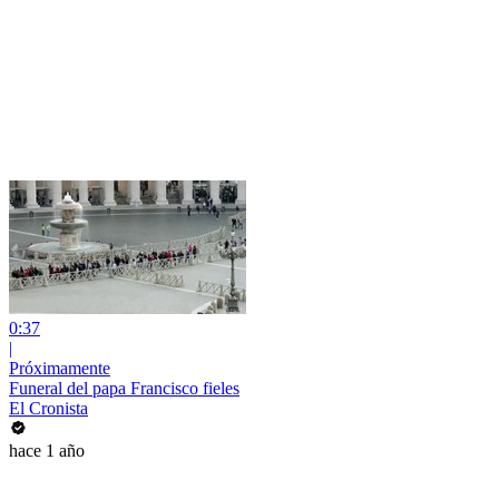
0:37
|
Próximamente
Funeral del papa Francisco fieles
El Cronista
hace 1 año