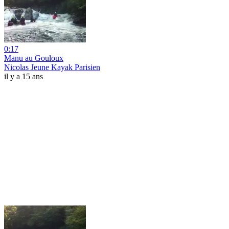
0:17
Manu au Gouloux
Nicolas Jeune Kayak Parisien
il y a 15 ans