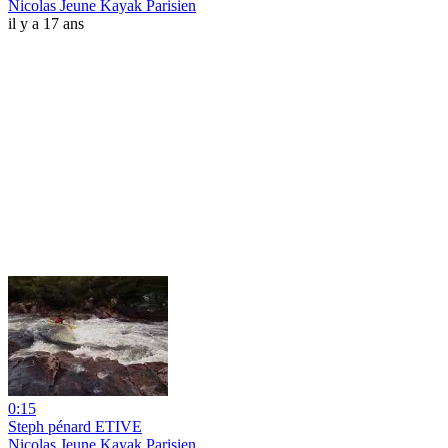
Nicolas Jeune Kayak Parisien
il y a 17 ans
0:15
Steph pénard ETIVE
Nicolas Jeune Kayak Parisien