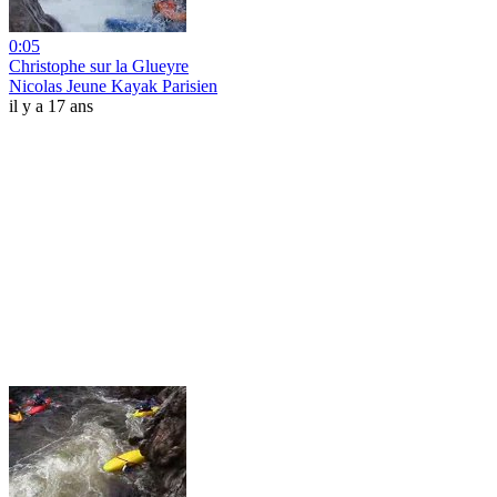
0:05
Christophe sur la Glueyre
Nicolas Jeune Kayak Parisien
il y a 17 ans