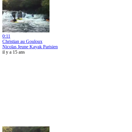
0:11
Christian au Gouloux
Nicolas Jeune Kayak Parisien
il y a 15 ans