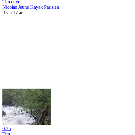
Tim etive
Nicolas Jeune Kayak Parisien
il y a 17 ans
0:25
Tim