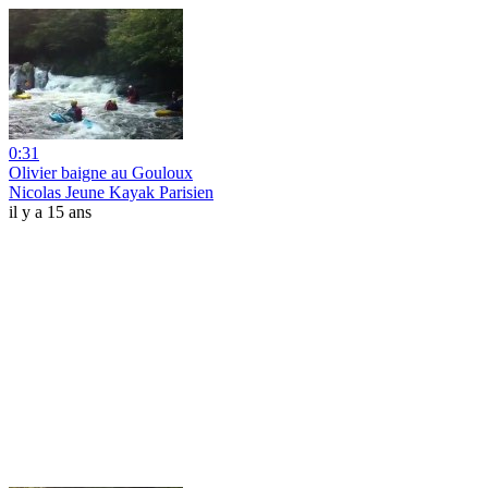
0:31
Olivier baigne au Gouloux
Nicolas Jeune Kayak Parisien
il y a 15 ans