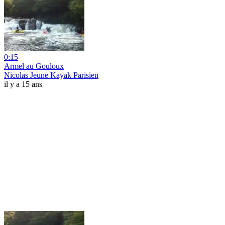
0:15
Armel au Gouloux
Nicolas Jeune Kayak Parisien
il y a 15 ans