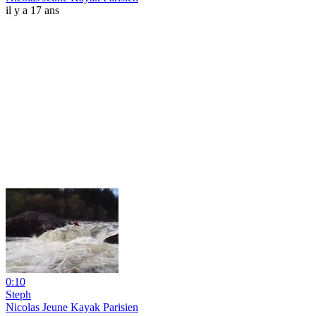
il y a 17 ans
0:10
Steph
Nicolas Jeune Kayak Parisien