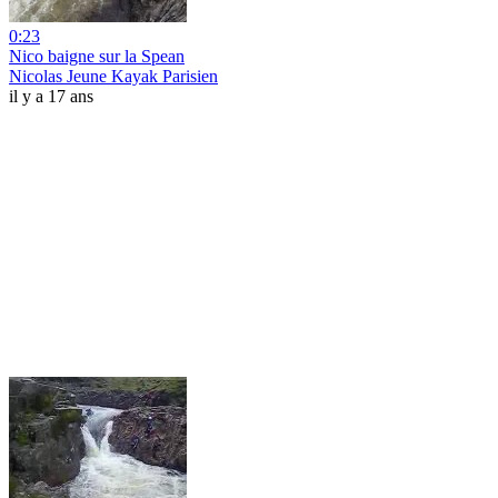
0:23
Nico baigne sur la Spean
Nicolas Jeune Kayak Parisien
il y a 17 ans