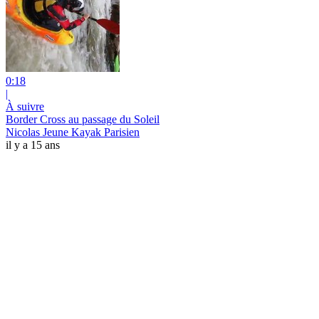
0:18
|
À suivre
Border Cross au passage du Soleil
Nicolas Jeune Kayak Parisien
il y a 15 ans