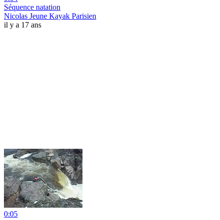
Séquence natation
Nicolas Jeune Kayak Parisien
il y a 17 ans
0:05