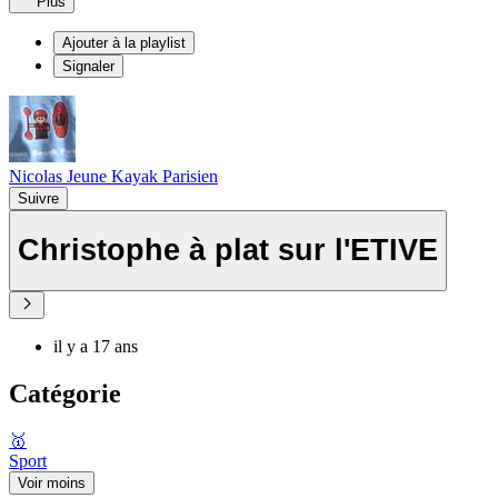
Plus
Ajouter à la playlist
Signaler
Nicolas Jeune Kayak Parisien
Suivre
Christophe à plat sur l'ETIVE
il y a 17 ans
Catégorie
🥇
Sport
Voir moins