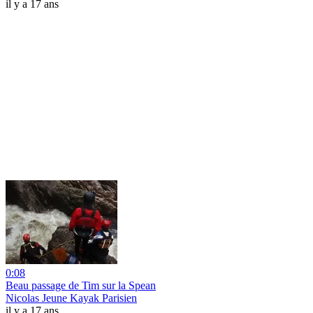
il y a 17 ans
0:08
Beau passage de Tim sur la Spean
Nicolas Jeune Kayak Parisien
il y a 17 ans