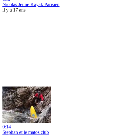
Nicolas Jeune Kayak Parisien
il y a 17 ans
0:14
Stephan et le matos club