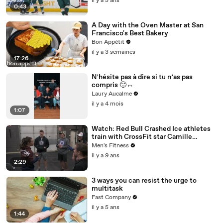
il y a 5 ans
0:43
A Day with the Oven Master at San
Francisco's Best Bakery
Bon Appétit
il y a 3 semaines
17:26
N’hésite pas à dire si tu n’as pas
compris 🙂‍↔️
Laury Aucalme
il y a 4 mois
1:07
Watch: Red Bull Crashed Ice athletes
train with CrossFit star Camille
Leblanc-Bazinet
Men's Fitness
il y a 9 ans
2:29
3 ways you can resist the urge to
multitask
Fast Company
il y a 5 ans
1:44