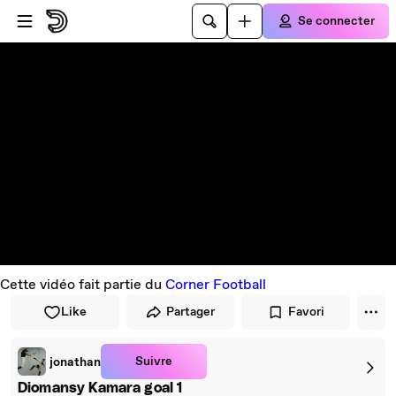
Passer au player
Passer au contenu principal
Se connecter
Cette vidéo fait partie du
Corner Football
Like
Partager
Favori
Suivre
jonathan
Diomansy Kamara goal 1