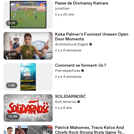
Passe de Diomansy Kamara
jonathan
il y a 20 ans
0:31
Keke Palmer’s Funniest Unseen Open
Door Moments
Architectural Digest
il y a 6 semaines
9:07
Comment se forment-ils ?
Pierrespectives
il y a 4 semaines
1:42
SOLIDARNOŚĆ
Kult America
il y a 8 ans
15:36
Patrick Mahomes, Travis Kelce And
Chiefs Rock Strong Style Game To