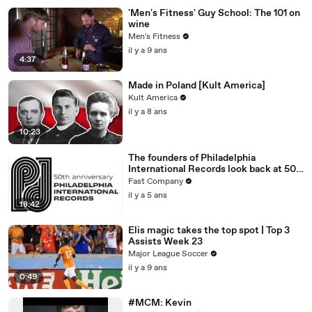
'Men's Fitness' Guy School: The 101 on
wine
Men's Fitness
il y a 9 ans
4:37
Made in Poland [Kult America]
Kult America
il y a 8 ans
10:23
The founders of Philadelphia
International Records look back at 50
years of Philly Soul
Fast Company
il y a 5 ans
18:42
Elis magic takes the top spot | Top 3
Assists Week 23
Major League Soccer
il y a 9 ans
0:49
#MCM: Kevin