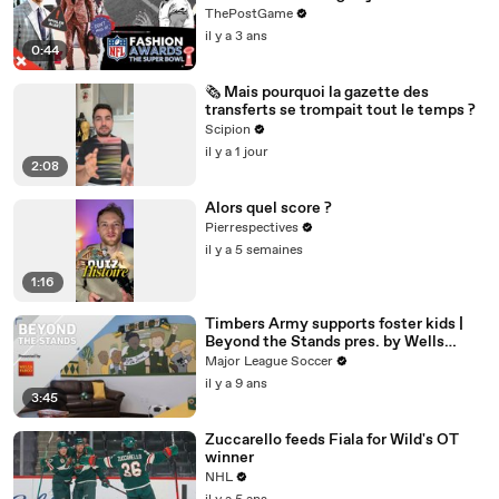
Super Bowl LVII
ThePostGame
il y a 3 ans
0:44
🗞️ Mais pourquoi la gazette des
transferts se trompait tout le temps ?
Scipion
il y a 1 jour
2:08
Alors quel score ?
Pierrespectives
il y a 5 semaines
1:16
Timbers Army supports foster kids |
Beyond the Stands pres. by Wells
Fargo
Major League Soccer
il y a 9 ans
3:45
Zuccarello feeds Fiala for Wild's OT
winner
NHL