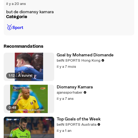
il y a 20 ans
but de diomansy kamara
Catégorie
🥇
Sport
Recommandations
Goal by Mohamed Diomande
beIN SPORTS Hong Kong
il y a 7 mois
1:12
|
À suivre
Diomansy Kamara
ajanssporhaber
il y a 7 ans
0:48
Top Goals of the Week
beIN SPORTS Australia
il y a 1 an