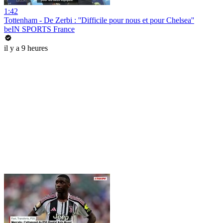
1:42
Tottenham - De Zerbi : ''Difficile pour nous et pour Chelsea''
beIN SPORTS France
il y a 9 heures