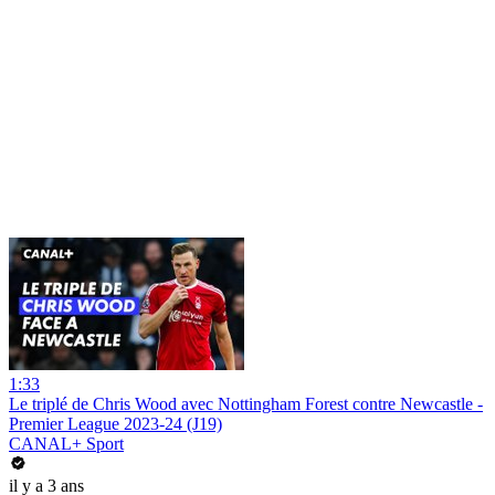
1:33
Le triplé de Chris Wood avec Nottingham Forest contre Newcastle -
Premier League 2023-24 (J19)
CANAL+ Sport
il y a 3 ans