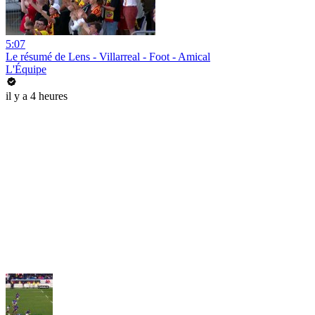
5:07
Le résumé de Lens - Villarreal - Foot - Amical
L'Équipe
il y a 4 heures