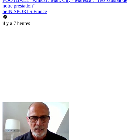
FOOTBALL : Amical : Man. City - Maresca : ''Très satisfait de
notre prestation''
beIN SPORTS France
il y a 7 heures