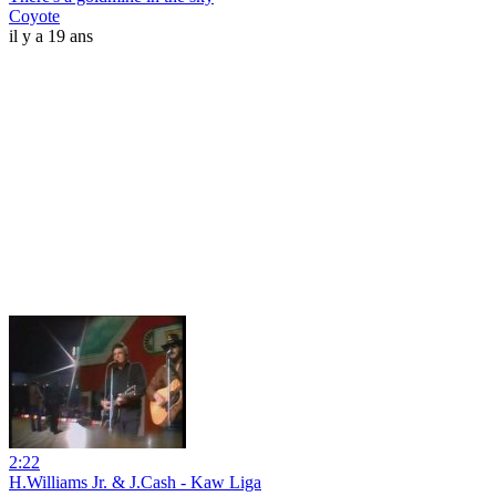
Coyote
il y a 19 ans
2:22
H.Williams Jr. & J.Cash - Kaw Liga