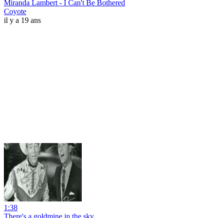
Miranda Lambert - I Can't Be Bothered
Coyote
il y a 19 ans
1:38
There's a goldmine in the sky