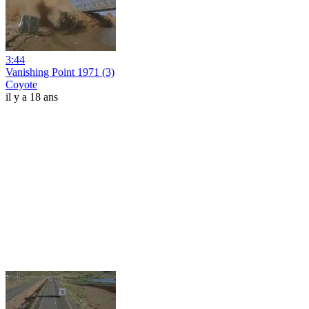
3:44
Vanishing Point 1971 (3)
Coyote
il y a 18 ans