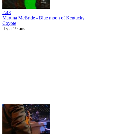
2:48
Martina McBride - Blue moon of Kentucky
Coyote
il y a 19 ans