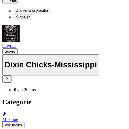
Plus
Ajouter à la playlist
Signaler
Coyote
Suivre
Dixie Chicks-Mississippi
il y a 20 ans
Catégorie
🎵
Musique
Voir moins