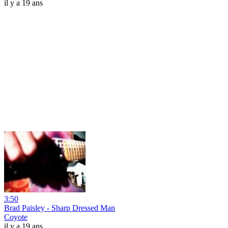
il y a 19 ans
3:50
Brad Paisley - Sharp Dressed Man
Coyote
il y a 19 ans