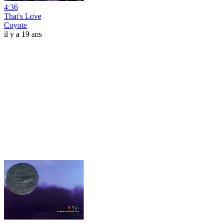
4:36
That's Love
Coyote
il y a 19 ans