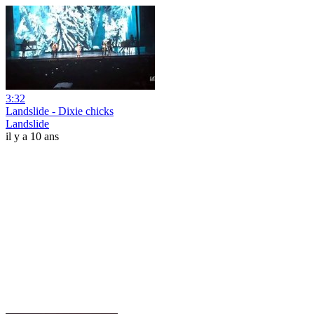
3:32
Landslide - Dixie chicks
Landslide
il y a 10 ans