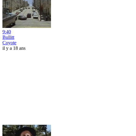
9:40
Bullitt
Coyote
il y a 18 ans