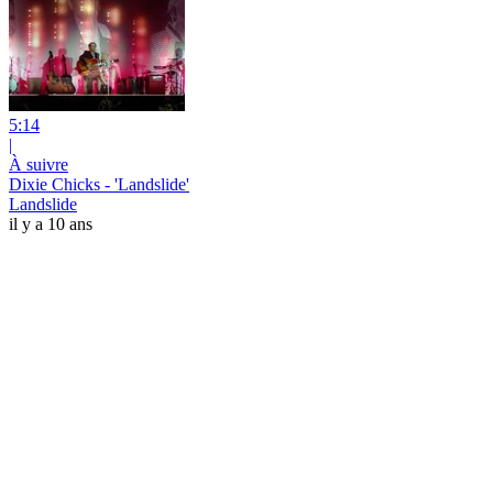
5:14
|
À suivre
Dixie Chicks - 'Landslide'
Landslide
il y a 10 ans