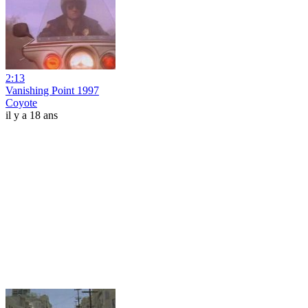
2:13
Vanishing Point 1997
Coyote
il y a 18 ans