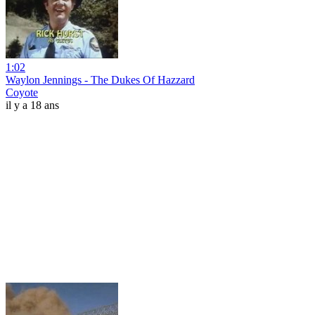
1:02
Waylon Jennings - The Dukes Of Hazzard
Coyote
il y a 18 ans