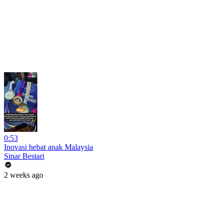
0:53
Inovasi hebat anak Malaysia
Sinar Bestari
2 weeks ago