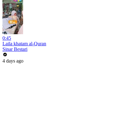
0:45
Laila khatam al-Quran
Sinar Bestari
4 days ago