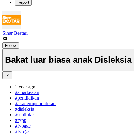
Report
Sinar Bestari
Follow
Bakat luar biasa anak Disleksia
1 year ago
#sinarbestari
#pendidikan
#akademipendidikan
#disleksia
#senilukis
#fypp
#fypage
#fypシ