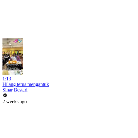
1:13
Hilang terus mengantuk
Sinar Bestari
2 weeks ago