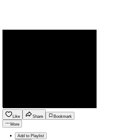
Like
Share
Bookmark
More
Add to Playlist