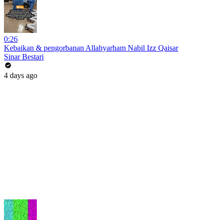
0:26
Kebaikan & pengorbanan Allahyarham Nabil Izz Qaisar
Sinar Bestari
4 days ago