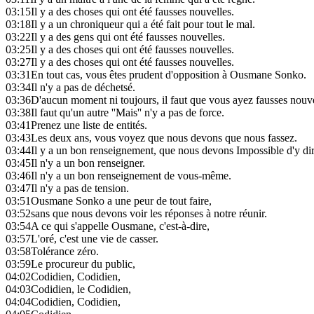
03:15
Il y a des choses qui ont été fausses nouvelles.
03:18
Il y a un chroniqueur qui a été fait pour tout le mal.
03:22
Il y a des gens qui ont été fausses nouvelles.
03:25
Il y a des choses qui ont été fausses nouvelles.
03:27
Il y a des choses qui ont été fausses nouvelles.
03:31
En tout cas, vous êtes prudent d'opposition à Ousmane Sonko.
03:34
Il n'y a pas de déchetsé.
03:36
D'aucun moment ni toujours, il faut que vous ayez fausses nouve
03:38
Il faut qu'un autre ''Mais'' n'y a pas de force.
03:41
Prenez une liste de entités.
03:43
Les deux ans, vous voyez que nous devons que nous fassez.
03:44
Il y a un bon renseignement, que nous devons Impossible d'y dir
03:45
Il n'y a un bon renseigner.
03:46
Il n'y a un bon renseignement de vous-même.
03:47
Il n'y a pas de tension.
03:51
Ousmane Sonko a une peur de tout faire,
03:52
sans que nous devons voir les réponses à notre réunir.
03:54
A ce qui s'appelle Ousmane, c'est-à-dire,
03:57
L'oré, c'est une vie de casser.
03:58
Tolérance zéro.
03:59
Le procureur du public,
04:02
Codidien, Codidien,
04:03
Codidien, le Codidien,
04:04
Codidien, Codidien,