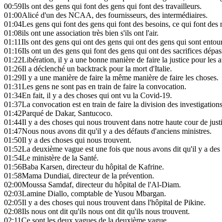
00:59
Ils ont des gens qui font des gens qui font des travailleurs.
01:00
Alicé d'un des NCAA, des fournisseurs, des intermédiaires.
01:04
Les gens qui font des gens qui font des besoins, ce qui font des 
01:08
ils ont une association très bien s'ils ont l'air.
01:11
Ils ont des gens qui ont des gens qui ont des gens qui sont entou
01:16
Ils ont un des gens qui font des gens qui ont des sacrifices dépas
01:22
Libération, il y a une bonne manière de faire la justice pour les a
01:26
Il a déclenché un backtrack pour la mort d'Italie.
01:29
Il y a une manière de faire la même manière de faire les choses.
01:31
Les gens ne sont pas en train de faire la convocation.
01:34
En fait, il y a des choses qui ont vu la Covid-19.
01:37
La convocation est en train de faire la division des investigations
01:42
Parqué de Dakar, Santucoco.
01:44
Il y a des choses qui nous trouvent dans notre haute cour de just
01:47
Nous nous avons dit qu'il y a des défauts d'anciens ministres.
01:50
Il y a des choses qui nous trouvent.
01:52
La deuxième vague est une fois que nous avons dit qu'il y a des 
01:54
Le ministère de la Santé.
01:56
Baba Karsen, directeur du hôpital de Kafrine.
01:58
Mama Dundiaï, directeur de la prévention.
02:00
Moussa Samdaf, directeur du hôpital de l'Al-Diam.
02:03
Lamine Diallo, comptable de Yusou Mbargan.
02:05
Il y a des choses qui nous trouvent dans l'hôpital de Pikine.
02:08
Ils nous ont dit qu'ils nous ont dit qu'ils nous trouvent.
02:11
Ce sont les deux vagues de la deuxième vague.