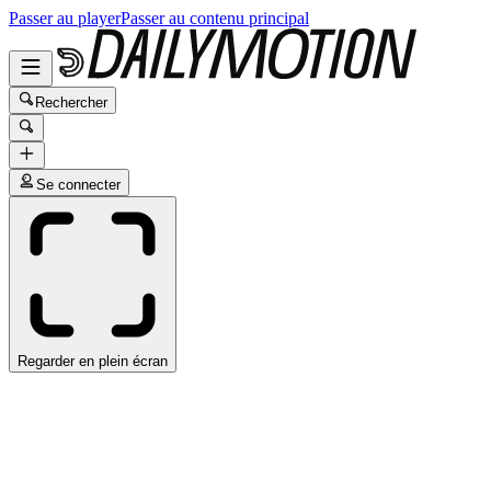
Passer au player
Passer au contenu principal
Rechercher
Se connecter
Regarder en plein écran