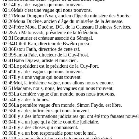
02:14
Il y a des vagues qui nous trouvent.
02:16
Mais c'est une vague qui nous trouvons.
02:17
Moua Dungom Nyan, ancien d'âge du ministère des Sports.
02:20
Moua Ducène, ancien d'âge du ministère de la Jeunesse.
02:24
Frère Moua Ducène, DG, de la Caussara Business Services.
02:28
Ali Matoussadi, présidente de la fédération.
02:31
Couturier et créateur associé du Sénégal.
02:34
Djibril Kan, directeur de Bwéko presse.
02:36
Fatou Fatih, directrice de cette raf.
02:39
Samba Fale, directeur de la Cuy-Prost.
02:41
Baba Dijawa, artiste et musicien.
02:43
Le président est le président de la Cuy-Port.
02:45
Il y a des vagues qui nous trouvent.
02:47
Il y a une vague qui nous trouvent.
02:49
Moi, la troisième vague, nous allons nous y encore.
02:51
Madame, nous, nous, les vagues qui nous trouvent.
02:53
La dernière vague d'un monde, nous nous trouvons.
02:54
Il y a des tribunes.
02:56
La première vague d'un monde, Simon Fayde, est libre.
02:58
Il y a des infirmières qui nous trouvent.
03:00
Il y a des informations judiciaires qui ont été trop fausses nouvel
03:04
Il y a un juge qui a été le contrôle judiciaire.
03:07
Il y a des choses qui connaissent.
03:08
Il y a un bon responsable pour tout le mal.
03:11
Il y a un maître à l'une de la femme qui a été régné.