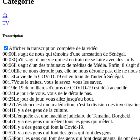
Catégorie
📺
TV
Transcription
Afficher la transcription complète de la vidéo
00:00
Il s'agit de nous qui témoins d'une arrestation de Sénégal.
00:03
Qu'il s'agit d'une vie qui est en train de se faire avec des tarifs.
00:06
Il s'agit d'un des tribunaux de médias de Média. Enfin, il s'agit 
00:10
Elle ne nous déroule pas, elle ne nous déroule pas, elle ne nous 
00:13
La vie de la COVID-19 est en train de l'aider à Sénégal.
00:17
Vous le traitez, vous le savez, vous les savez,
00:19
le 19 de milliards d'euros de COVID-19 est déjà accueillé.
00:24
Le jour de vous, vous ne le déroule pas.
00:25
Le jour du jour, vous allez jusqu'au bout.
00:27
L'évidence est une malédiction, c'est la division des investigatio
00:41
Il y a des gens de la culture.
00:43
L'enquête est une machine judiciaire de Tamalina Borgbeki.
00:47
Il y a des gens qui mêlent tous les gens qui mêlent.
00:49
Il y a des gens qui font la Covid-19.
00:52
Il y a des gens qui font des gens qui font des gens.
00:53
Pour les gens qui font des gens qui font desaignants, ils ont des 