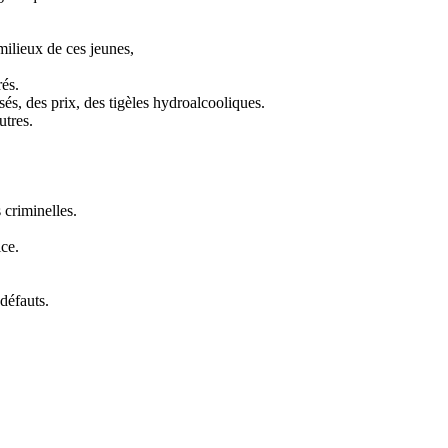
milieux de ces jeunes,
rés.
sés, des prix, des tigèles hydroalcooliques.
utres.
 criminelles.
ice.
défauts.