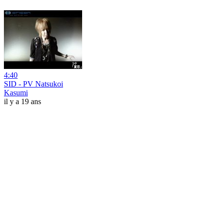
4:40
SID - PV Natsukoi
Kasumi
il y a 19 ans