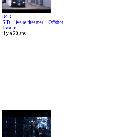
8:23
SID - live re:dreamer + Offshot
Kasumi
il y a 20 ans