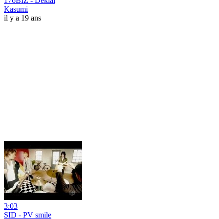
176BIZ - Dekiai
Kasumi
il y a 19 ans
3:03
SID - PV smile