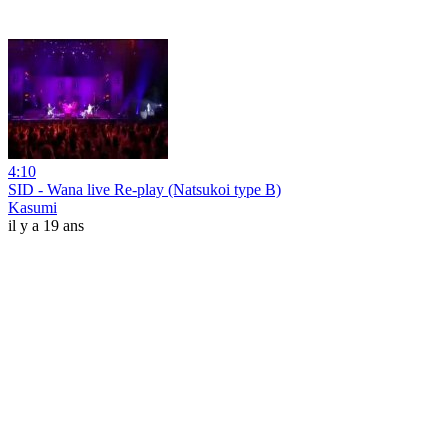
4:10
SID - Wana live Re-play (Natsukoi type B)
Kasumi
il y a 19 ans