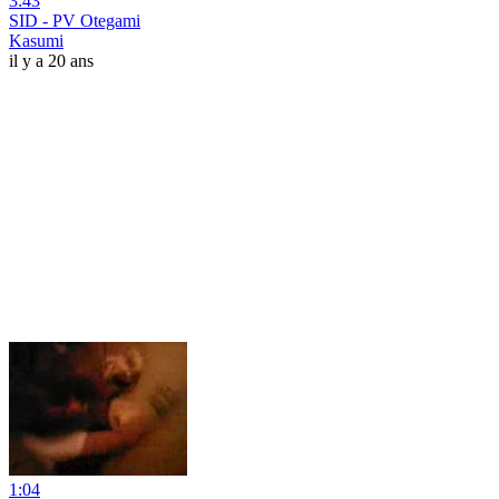
3:43
SID - PV Otegami
Kasumi
il y a 20 ans
1:04