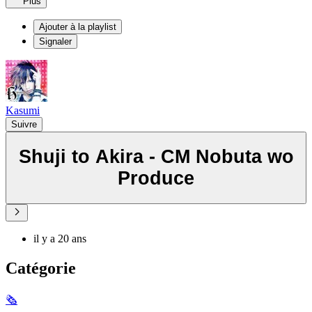
Plus
Ajouter à la playlist
Signaler
Kasumi
Suivre
Shuji to Akira - CM Nobuta wo
Produce
il y a 20 ans
Catégorie
🗞