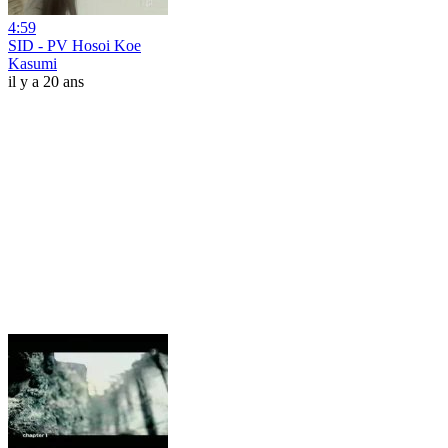
4:59
SID - PV Hosoi Koe
Kasumi
il y a 20 ans