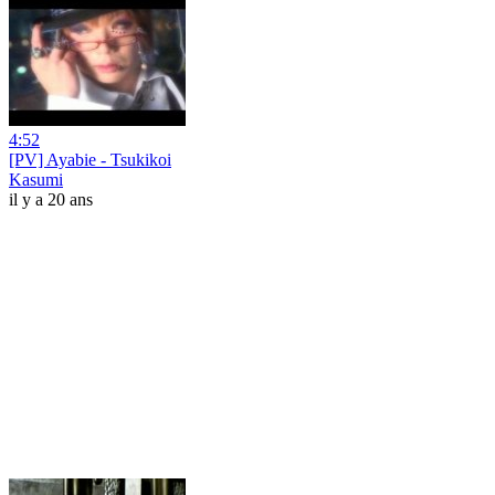
4:52
[PV] Ayabie - Tsukikoi
Kasumi
il y a 20 ans