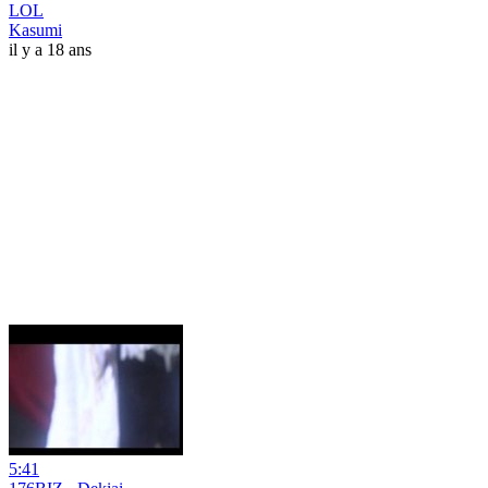
LOL
Kasumi
il y a 18 ans
5:41