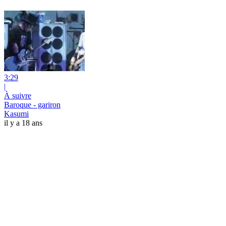
3:29
|
À suivre
Baroque - gariron
Kasumi
il y a 18 ans