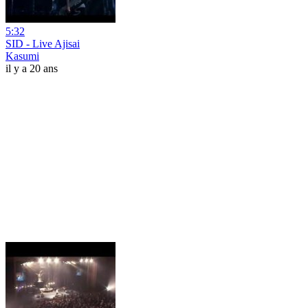
5:32
SID - Live Ajisai
Kasumi
il y a 20 ans