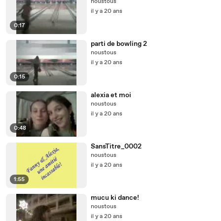
noustous
il y a 20 ans
0:17
parti de bowling 2
noustous
il y a 20 ans
0:15
alexia et moi
noustous
il y a 20 ans
0:48
SansTitre_0002
noustous
il y a 20 ans
1:55
mucu ki dance!
noustous
il y a 20 ans