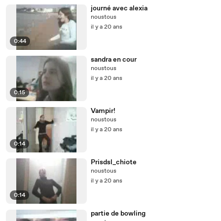
journé avec alexia
noustous
il y a 20 ans
0:44
sandra en cour
noustous
il y a 20 ans
0:15
Vampir!
noustous
il y a 20 ans
0:14
Prisdsl_chiote
noustous
il y a 20 ans
0:14
partie de bowling