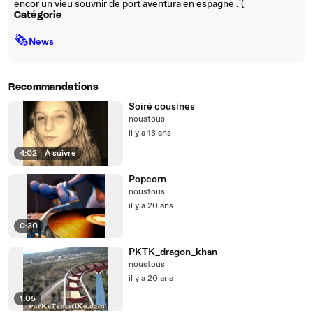
encor un vieu souvnir de port aventura en espagne :'(
Catégorie
🗞
News
Recommandations
Soiré cousines
noustous
il y a 18 ans
4:02
|
À suivre
Popcorn
noustous
il y a 20 ans
0:30
PKTK_dragon_khan
noustous
il y a 20 ans
1:05