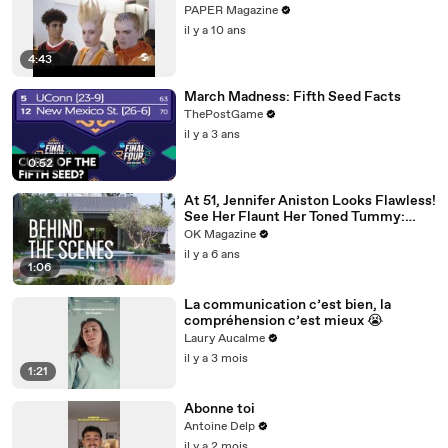
PAPER Magazine
il y a 10 ans
4:43
March Madness: Fifth Seed Facts
ThePostGame
il y a 3 ans
0:52
At 51, Jennifer Aniston Looks Flawless!
See Her Flaunt Her Toned Tummy:
Photos
OK Magazine
il y a 6 ans
1:06
La communication c’est bien, la
compréhension c’est mieux 😭
Laury Aucalme
il y a 3 mois
1:21
Abonne toi
Antoine Delp
il y a 2 mois