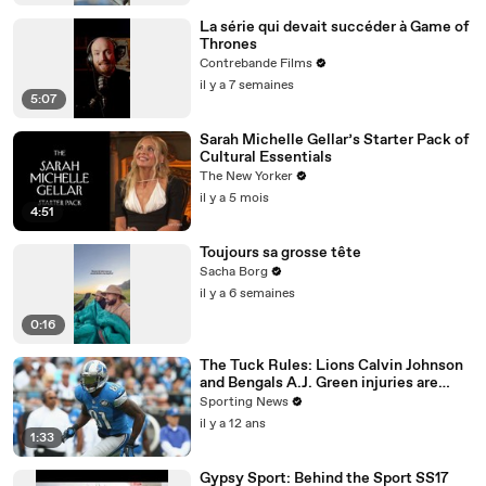
La série qui devait succéder à Game of
Thrones
Contrebande Films
il y a 7 semaines
5:07
Sarah Michelle Gellar’s Starter Pack of
Cultural Essentials
The New Yorker
il y a 5 mois
4:51
Toujours sa grosse tête
Sacha Borg
il y a 6 semaines
0:16
The Tuck Rules: Lions Calvin Johnson
and Bengals A.J. Green injuries are
significant
Sporting News
il y a 12 ans
1:33
Gypsy Sport: Behind the Sport SS17