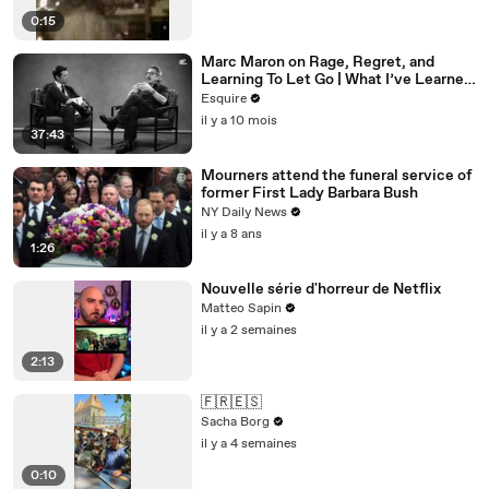
0:15
Marc Maron on Rage, Regret, and
Learning To Let Go | What I’ve Learned
| Esquire
Esquire
il y a 10 mois
37:43
Mourners attend the funeral service of
former First Lady Barbara Bush
NY Daily News
il y a 8 ans
1:26
Nouvelle série d'horreur de Netflix
Matteo Sapin
il y a 2 semaines
2:13
🇫🇷🇪🇸
Sacha Borg
il y a 4 semaines
0:10