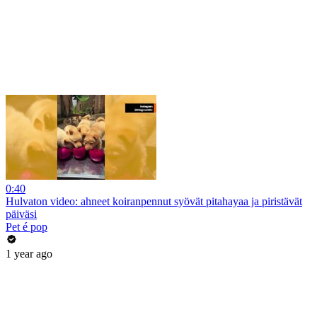
0:40
Hulvaton video: ahneet koiranpennut syövät pitahayaa ja piristävät
päiväsi
Pet é pop
1 year ago