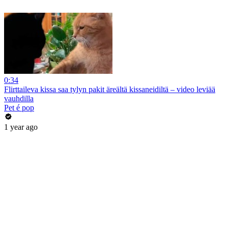
0:34
Flirttaileva kissa saa tylyn pakit äreältä kissaneidiltä – video leviää
vauhdilla
Pet é pop
1 year ago