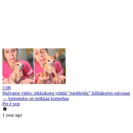
1:08
Hulvaton video: pikkukoira yrittää “meditoida” hillitäkseen raivoaan
— lopputulos on pelkkää komediaa
Pet é pop
1 year ago