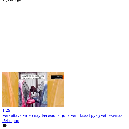
1:29
Vaikuttava video näyttää asioita, joita vain kissat pystyvät tekemään
Pet é pop