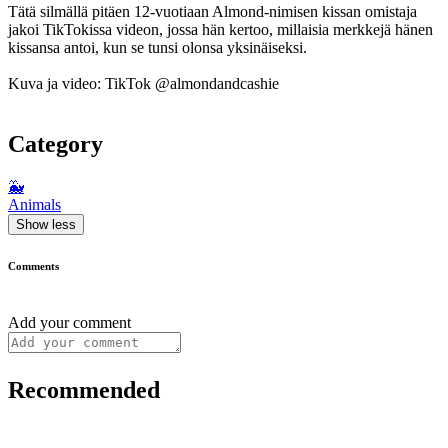
Tätä silmällä pitäen 12-vuotiaan Almond-nimisen kissan omistaja
jakoi TikTokissa videon, jossa hän kertoo, millaisia merkkejä hänen
kissansa antoi, kun se tunsi olonsa yksinäiseksi.
Kuva ja video: TikTok @almondandcashie
Category
🐳
Animals
Show less
Comments
Add your comment
Recommended