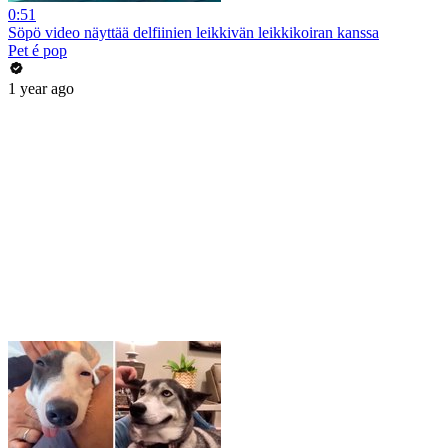
0:51
Söpö video näyttää delfiinien leikkivän leikkikoiran kanssa
Pet é pop
1 year ago