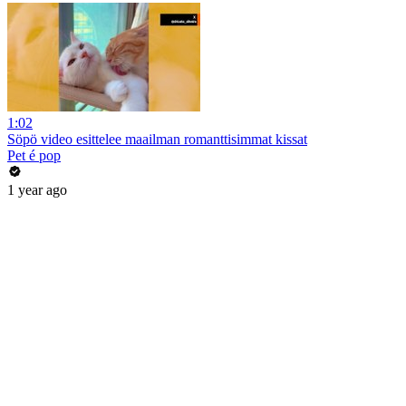
1:02
Söpö video esittelee maailman romanttisimmat kissat
Pet é pop
1 year ago