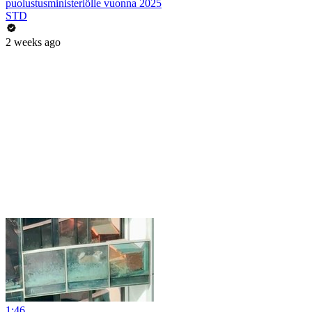
puolustusministeriölle vuonna 2025
STD
2 weeks ago
1:46