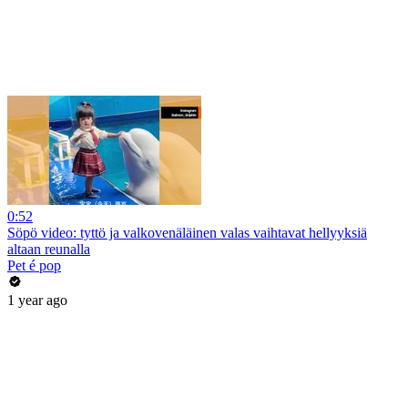
0:52
Söpö video: tyttö ja valkovenäläinen valas vaihtavat hellyyksiä
altaan reunalla
Pet é pop
1 year ago