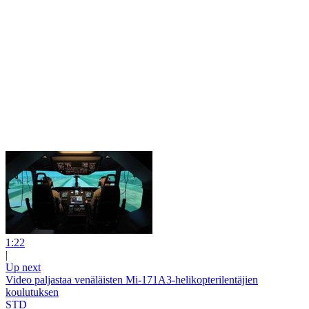
1:22
|
Up next
Video paljastaa venäläisten Mi-171A3-helikopterilentäjien
koulutuksen
STD