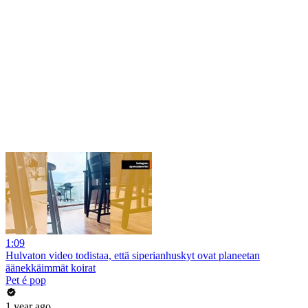
1:09
Hulvaton video todistaa, että siperianhuskyt ovat planeetan
äänekkäimmät koirat
Pet é pop
1 year ago