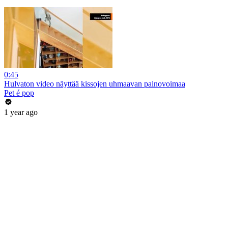
0:45
Hulvaton video näyttää kissojen uhmaavan painovoimaa
Pet é pop
1 year ago