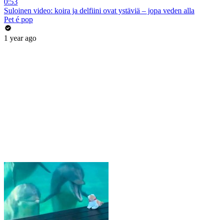
0:53
Suloinen video: koira ja delfiini ovat ystäviä – jopa veden alla
Pet é pop
1 year ago