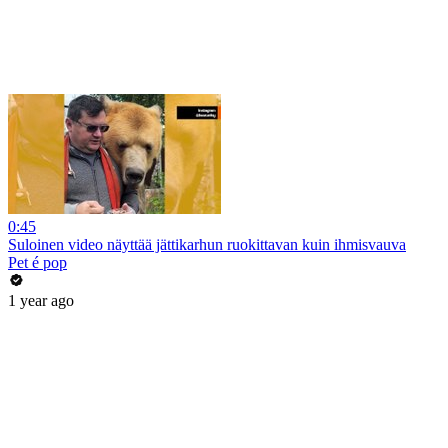
0:45
Suloinen video näyttää jättikarhun ruokittavan kuin ihmisvauva
Pet é pop
1 year ago