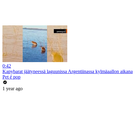
0:42
Kapybarat jäätyneessä laguunissa Argentiinassa kylmäaallon aikana
Pet é pop
1 year ago