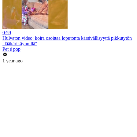
0:59
Hulvaton video: koira osoittaa loputonta kärsivällisyyttä pikkutytön
"lääkärikäynnillä"
Pet é pop
1 year ago