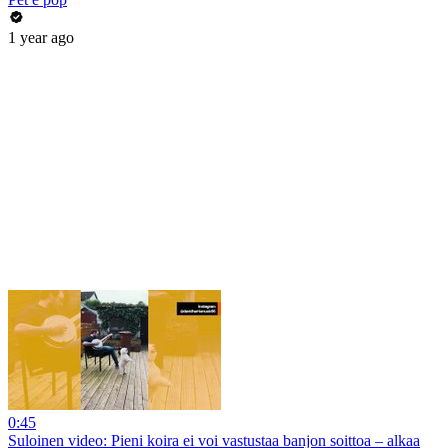
1 year ago
0:45
Suloinen video: Pieni koira ei voi vastustaa banjon soittoa – alkaa