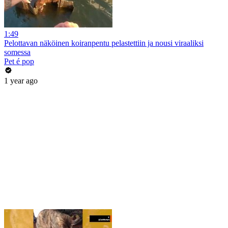
1:49
Pelottavan näköinen koiranpentu pelastettiin ja nousi viraaliksi
somessa
Pet é pop
1 year ago