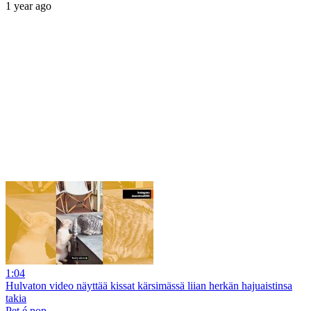
1 year ago
1:04
Hulvaton video näyttää kissat kärsimässä liian herkän hajuaistinsa
takia
Pet é pop