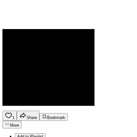
1
Share
Bookmark
More
Add to Playlist