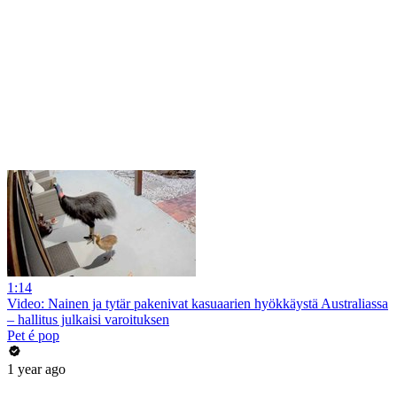
1:14
Video: Nainen ja tytär pakenivat kasuaarien hyökkäystä Australiassa
– hallitus julkaisi varoituksen
Pet é pop
1 year ago