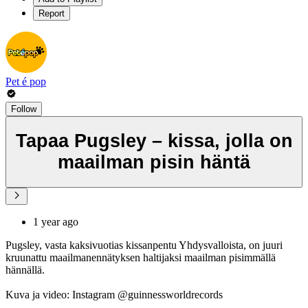
Report
Pet é pop
Follow
Tapaa Pugsley – kissa, jolla on
maailman pisin häntä
1 year ago
Pugsley, vasta kaksivuotias kissanpentu Yhdysvalloista, on juuri
kruunattu maailmanennätyksen haltijaksi maailman pisimmällä
hännällä.
Kuva ja video: Instagram @guinnessworldrecords