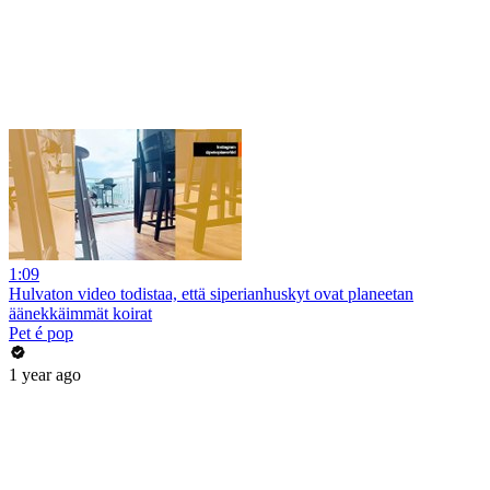
1:09
Hulvaton video todistaa, että siperianhuskyt ovat planeetan
äänekkäimmät koirat
Pet é pop
1 year ago