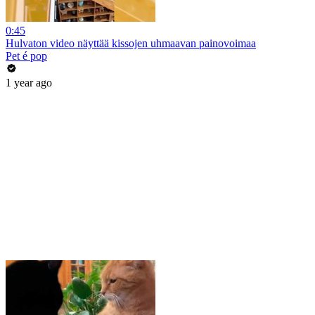
0:45
Hulvaton video näyttää kissojen uhmaavan painovoimaa
Pet é pop
1 year ago