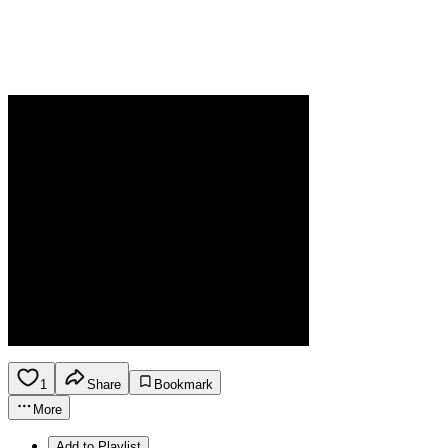
1
Share
Bookmark
More
Add to Playlist