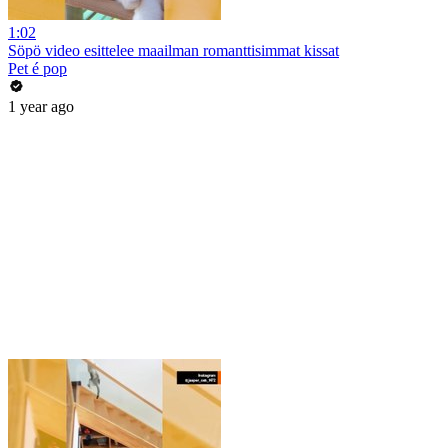
1:02
Söpö video esittelee maailman romanttisimmat kissat
Pet é pop
1 year ago