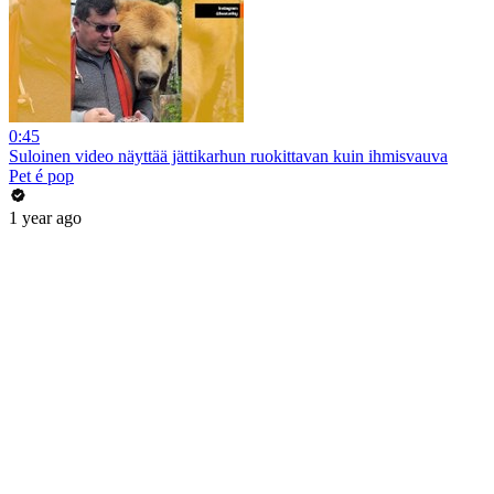
0:45
Suloinen video näyttää jättikarhun ruokittavan kuin ihmisvauva
Pet é pop
1 year ago