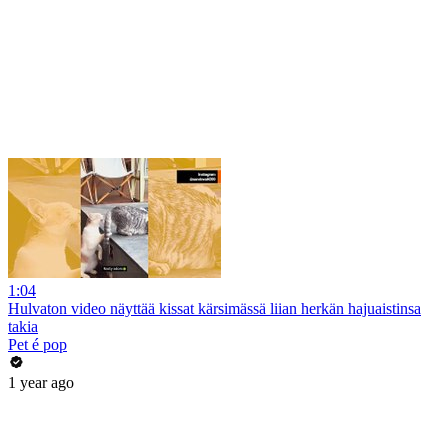
1:04
Hulvaton video näyttää kissat kärsimässä liian herkän hajuaistinsa
takia
Pet é pop
1 year ago