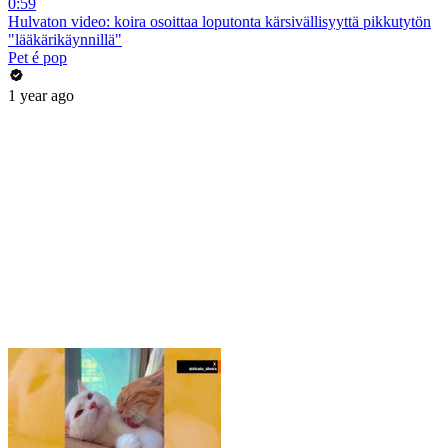
0:59
Hulvaton video: koira osoittaa loputonta kärsivällisyyttä pikkutytön
"lääkärikäynnillä"
Pet é pop
1 year ago