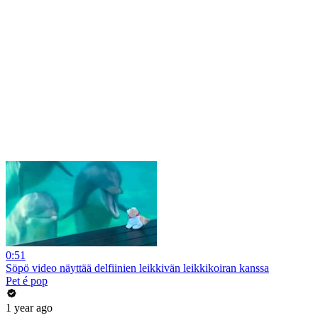
0:51
Söpö video näyttää delfiinien leikkivän leikkikoiran kanssa
Pet é pop
1 year ago