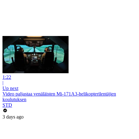
1:22
|
Up next
Video paljastaa venäläisten Mi-171A3-helikopterilentäjien
koulutuksen
STD
3 days ago