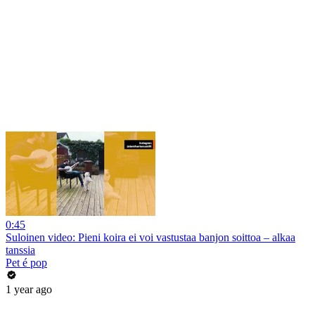
0:45
Suloinen video: Pieni koira ei voi vastustaa banjon soittoa – alkaa
tanssia
Pet é pop
1 year ago