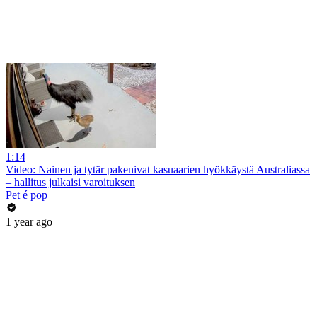
1:14
Video: Nainen ja tytär pakenivat kasuaarien hyökkäystä Australiassa
– hallitus julkaisi varoituksen
Pet é pop
1 year ago