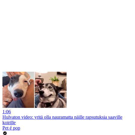
1:06
Hulvaton video: yritä olla nauramatta näille rapsutuksia saaville
koirille
Pet é pop