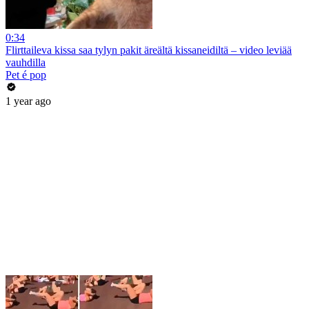
0:34
Flirttaileva kissa saa tylyn pakit äreältä kissaneidiltä – video leviää
vauhdilla
Pet é pop
1 year ago