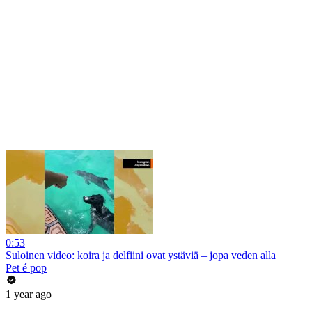
0:53
Suloinen video: koira ja delfiini ovat ystäviä – jopa veden alla
Pet é pop
1 year ago