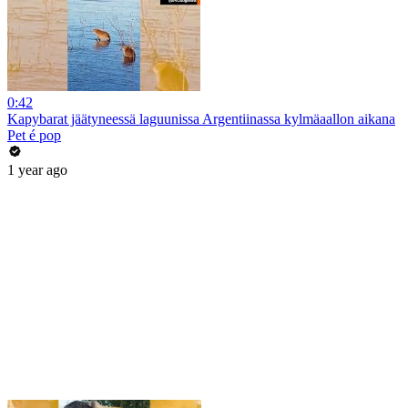
0:42
Kapybarat jäätyneessä laguunissa Argentiinassa kylmäaallon aikana
Pet é pop
1 year ago