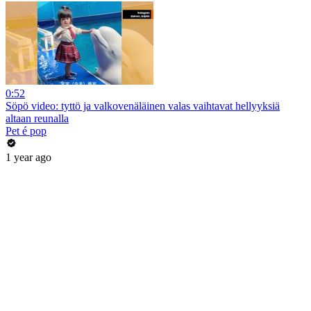
0:52
Söpö video: tyttö ja valkovenäläinen valas vaihtavat hellyyksiä
altaan reunalla
Pet é pop
1 year ago