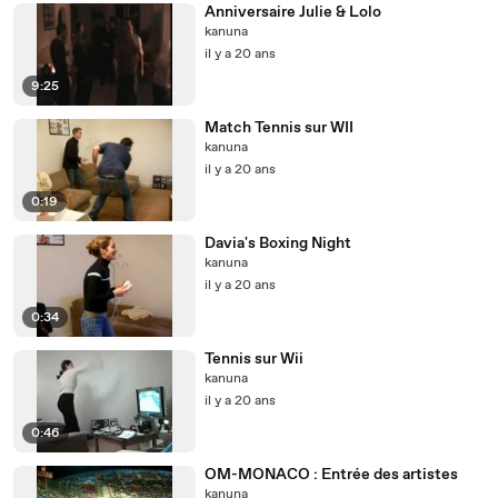
Anniversaire Julie & Lolo
kanuna
il y a 20 ans
9:25
Match Tennis sur WII
kanuna
il y a 20 ans
0:19
Davia's Boxing Night
kanuna
il y a 20 ans
0:34
Tennis sur Wii
kanuna
il y a 20 ans
0:46
OM-MONACO : Entrée des artistes
kanuna