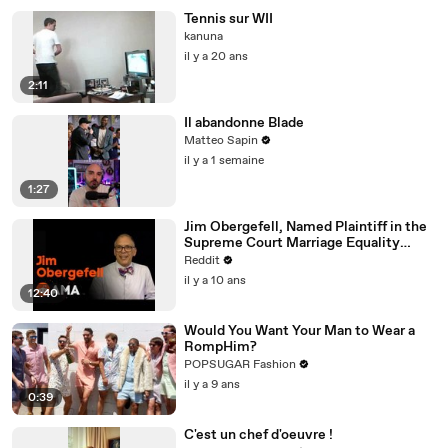
Tennis sur WII
kanuna
il y a 20 ans
2:11
Il abandonne Blade
Matteo Sapin
il y a 1 semaine
1:27
Jim Obergefell, Named Plaintiff in the
Supreme Court Marriage Equality
Case, Ask Me Anything!
Reddit
il y a 10 ans
12:40
Would You Want Your Man to Wear a
RompHim?
POPSUGAR Fashion
il y a 9 ans
0:39
C'est un chef d'oeuvre !