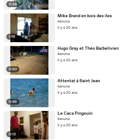
0:34
Mike Brand en bois des iles
kanuna
il y a 20 ans
1:16
Hugo Gray et Théo Barbelivien
kanuna
il y a 20 ans
0:50
Attentat à Saint Jean
kanuna
il y a 20 ans
0:49
Le Caca Pingouin
kanuna
il y a 20 ans
0:12