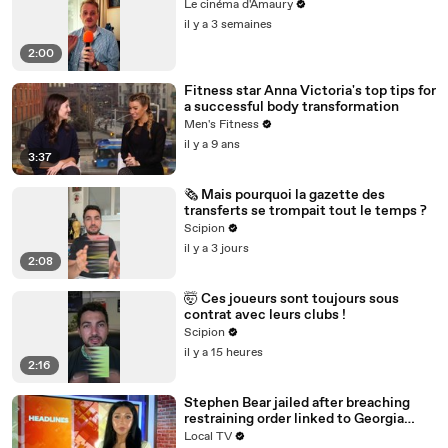
Le cinéma d'Amaury
il y a 3 semaines
2:00
Fitness star Anna Victoria's top tips for
a successful body transformation
Men's Fitness
il y a 9 ans
3:37
🗞️ Mais pourquoi la gazette des
transferts se trompait tout le temps ?
Scipion
il y a 3 jours
2:08
🤯 Ces joueurs sont toujours sous
contrat avec leurs clubs !
Scipion
il y a 15 heures
2:16
Stephen Bear jailed after breaching
restraining order linked to Georgia
Harrison
Local TV