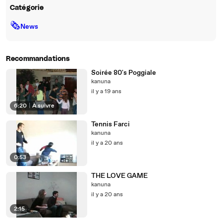
Catégorie
🗞
News
Recommandations
Soirée 80's Poggiale
kanuna
il y a 19 ans
6:20
|
À suivre
Tennis Farci
kanuna
il y a 20 ans
0:53
THE LOVE GAME
kanuna
il y a 20 ans
2:15