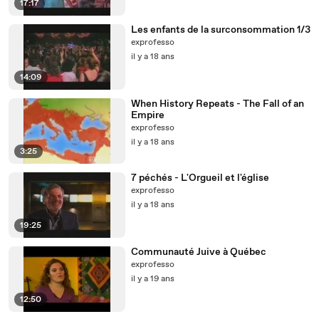
17:17
Les enfants de la surconsommation 1/3
exprofesso
il y a 18 ans
14:09
When History Repeats - The Fall of an
Empire
exprofesso
il y a 18 ans
3:25
7 péchés - L'Orgueil et l'église
exprofesso
il y a 18 ans
19:25
Communauté Juive à Québec
exprofesso
il y a 19 ans
12:50