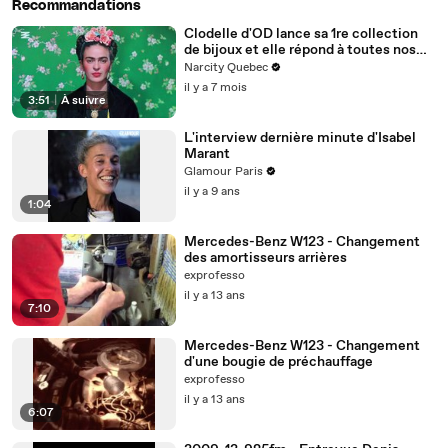
Recommandations
Clodelle d'OD lance sa 1re collection
de bijoux et elle répond à toutes nos
questions
Narcity Quebec
il y a 7 mois
3:51
|
À suivre
L'interview dernière minute d'Isabel
Marant
Glamour Paris
il y a 9 ans
1:04
Mercedes-Benz W123 - Changement
des amortisseurs arrières
exprofesso
il y a 13 ans
7:10
Mercedes-Benz W123 - Changement
d'une bougie de préchauffage
exprofesso
il y a 13 ans
6:07