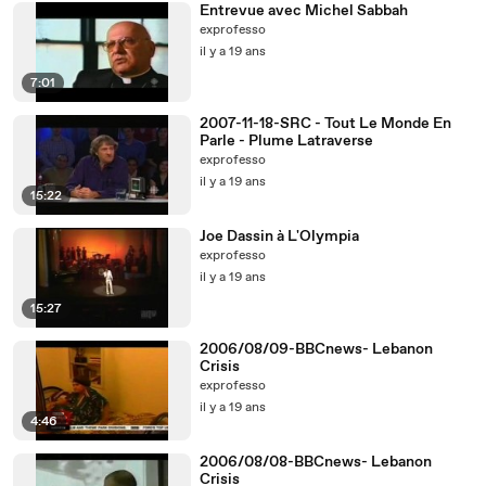
Entrevue avec Michel Sabbah
exprofesso
il y a 19 ans
7:01
2007-11-18-SRC - Tout Le Monde En
Parle - Plume Latraverse
exprofesso
il y a 19 ans
15:22
Joe Dassin à L'Olympia
exprofesso
il y a 19 ans
15:27
2006/08/09-BBCnews- Lebanon
Crisis
exprofesso
il y a 19 ans
4:46
2006/08/08-BBCnews- Lebanon
Crisis