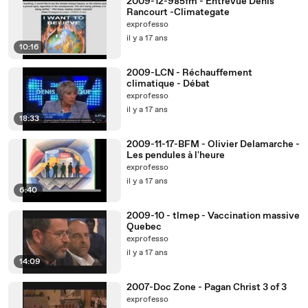
2009-12-985fm - Entrevue Denis
Rancourt -Climategate
exprofesso
il y a 17 ans
10:16
2009-LCN - Réchauffement
climatique - Débat
exprofesso
il y a 17 ans
18:33
2009-11-17-BFM - Olivier Delamarche -
Les pendules à l'heure
exprofesso
il y a 17 ans
6:40
2009-10 - tlmep - Vaccination massive
Quebec
exprofesso
il y a 17 ans
14:09
2007-Doc Zone - Pagan Christ 3 of 3
exprofesso