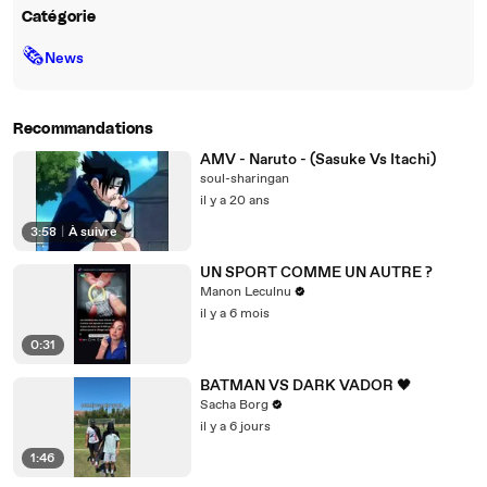
Catégorie
🗞
News
Recommandations
AMV - Naruto - (Sasuke Vs Itachi)
soul-sharingan
il y a 20 ans
3:58
|
À suivre
UN SPORT COMME UN AUTRE ?
Manon Leculnu
il y a 6 mois
0:31
BATMAN VS DARK VADOR 🖤
Sacha Borg
il y a 6 jours
1:46