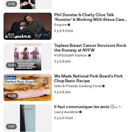
2:15
Phil Dunster & Charly Clive Talk
‘Rooster’ & Working With Steve Carell
| Inquiring Minds | Esquire
Esquire
il y a 4 mois
8:11
Topless Breast Cancer Survivors Rock
the Runway at NYFW
POPSUGAR Fashion
il y a 9 ans
0:50
We Made National Pork Board's Pork
Chop Basic Recipe
Glen & Friends Cooking Food
il y a 8 ans
6:36
Il faut communiquer les amis 🙂‍↔️✨
Laury Aucalme
il y a 5 mois
1:01