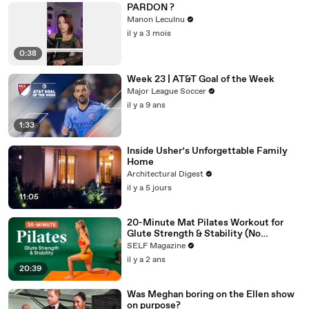
PARDON ?
Manon Leculnu
il y a 3 mois
0:38
Week 23 | AT&T Goal of the Week
Major League Soccer
il y a 9 ans
1:33
Inside Usher’s Unforgettable Family
Home
Architectural Digest
il y a 5 jours
11:05
20-Minute Mat Pilates Workout for
Glute Strength & Stability (No
Equipment)
SELF Magazine
il y a 2 ans
20:39
Was Meghan boring on the Ellen show
on purpose?