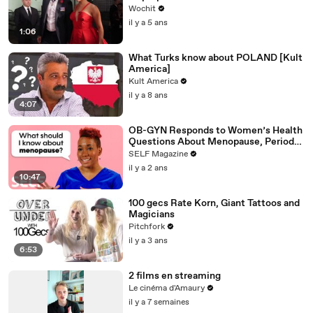
Wochit
il y a 5 ans
1:06
What Turks know about POLAND [Kult
America]
Kult America
il y a 8 ans
4:07
OB-GYN Responds to Women’s Health
Questions About Menopause, Periods
& More
SELF Magazine
il y a 2 ans
10:47
100 gecs Rate Korn, Giant Tattoos and
Magicians
Pitchfork
il y a 3 ans
6:53
2 films en streaming
Le cinéma d'Amaury
il y a 7 semaines