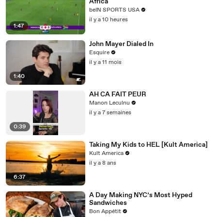
Africa
beIN SPORTS USA
il y a 10 heures
1:47
John Mayer Dialed In
Esquire
il y a 11 mois
1:40
AH CA FAIT PEUR
Manon Leculnu
il y a 7 semaines
0:39
Taking My Kids to HEL [Kult America]
Kult America
il y a 8 ans
6:37
A Day Making NYC’s Most Hyped
Sandwiches
Bon Appétit