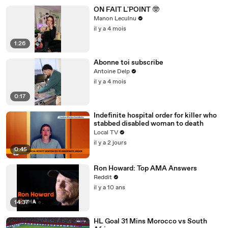
ON FAIT L'POINT 🤓
Manon Leculnu
il y a 4 mois
1:26
Abonne toi subscribe
Antoine Delp
il y a 4 mois
0:17
Indefinite hospital order for killer who
stabbed disabled woman to death
Local TV
il y a 2 jours
0:45
Ron Howard: Top AMA Answers
Reddit
il y a 10 ans
14:37
HL Goal 31 Mins Morocco vs South