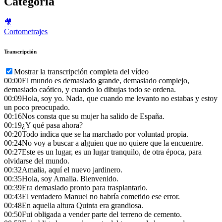
Categoría
🎥
Cortometrajes
Transcripción
Mostrar la transcripción completa del vídeo
00:00
El mundo es demasiado grande, demasiado complejo,
demasiado caótico, y cuando lo dibujas todo se ordena.
00:09
Hola, soy yo. Nada, que cuando me levanto no estabas y estoy
un poco preocupado.
00:16
Nos consta que su mujer ha salido de España.
00:19
¿Y qué pasa ahora?
00:20
Todo indica que se ha marchado por voluntad propia.
00:24
No voy a buscar a alguien que no quiere que la encuentre.
00:27
Este es un lugar, es un lugar tranquilo, de otra época, para
olvidarse del mundo.
00:32
Amalia, aquí el nuevo jardinero.
00:35
Hola, soy Amalia. Bienvenido.
00:39
Era demasiado pronto para trasplantarlo.
00:43
El verdadero Manuel no habría cometido ese error.
00:48
En aquella altura Quinta era grandiosa.
00:50
Fui obligada a vender parte del terreno de cemento.