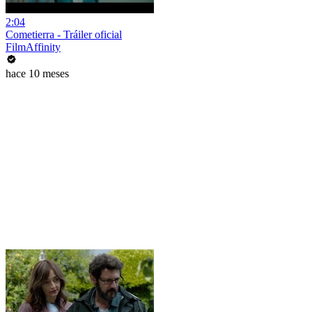
2:04
Cometierra - Tráiler oficial
FilmAffinity
hace 10 meses