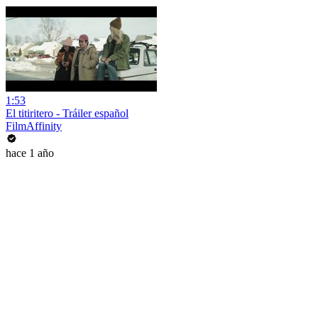
1:53
El titiritero - Tráiler español
FilmAffinity
hace 1 año