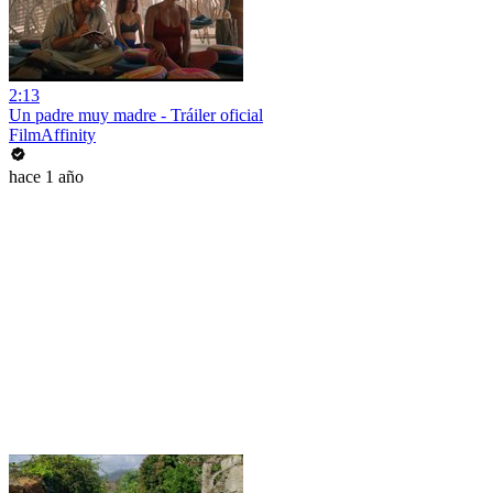
2:13
Un padre muy madre - Tráiler oficial
FilmAffinity
hace 1 año