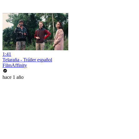
1:41
Telaraña - Tráiler español
FilmAffinity
hace 1 año