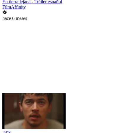
En tierra lejana - Tráiler español
FilmAffinity
hace 6 meses
2:08