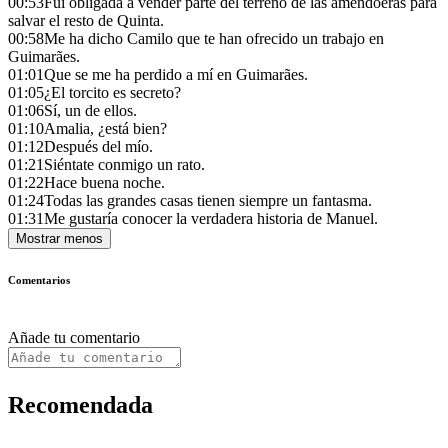
00:53
Fui obligada a vender parte del terreno de las amendoeras para
salvar el resto de Quinta.
00:58
Me ha dicho Camilo que te han ofrecido un trabajo en
Guimarães.
01:01
Que se me ha perdido a mí en Guimarães.
01:05
¿El torcito es secreto?
01:06
Sí, un de ellos.
01:10
Amalia, ¿está bien?
01:12
Después del mío.
01:21
Siéntate conmigo un rato.
01:22
Hace buena noche.
01:24
Todas las grandes casas tienen siempre un fantasma.
01:31
Me gustaría conocer la verdadera historia de Manuel.
Mostrar menos
Comentarios
Añade tu comentario
Recomendada