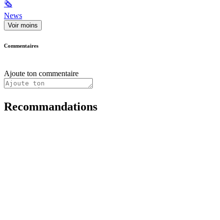
🗞
News
Voir moins
Commentaires
Ajoute ton commentaire
Recommandations