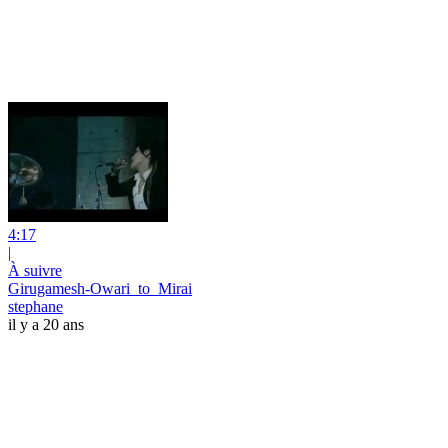
4:17
|
À suivre
Girugamesh-Owari_to_Mirai
stephane
il y a 20 ans