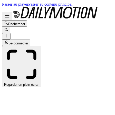
Passer au player
Passer au contenu principal
Rechercher
Se connecter
Regarder en plein écran