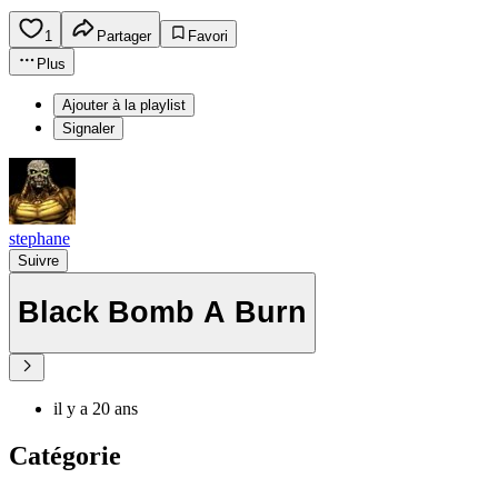
1
Partager
Favori
Plus
Ajouter à la playlist
Signaler
stephane
Suivre
Black Bomb A Burn
il y a 20 ans
Catégorie